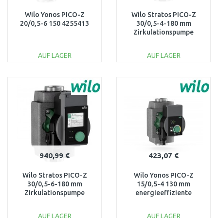
Wilo Yonos PICO-Z
Wilo Stratos PICO-Z
20/0,5-6 150 4255413
30/0,5-4-180 mm
Zirkulationspumpe
4255436
AUF LAGER
AUF LAGER
IN DEN
IN DEN
WARENKORB
WARENKORB
Vergleichen
Vergleichen
940,99 €
423,07 €
Wilo Stratos PICO-Z
Wilo Yonos PICO-Z
30/0,5-6-180 mm
15/0,5-4 130 mm
Zirkulationspumpe
energieeffiziente
4255437
Zirkulationspumpe
4255410
AUF LAGER
AUF LAGER