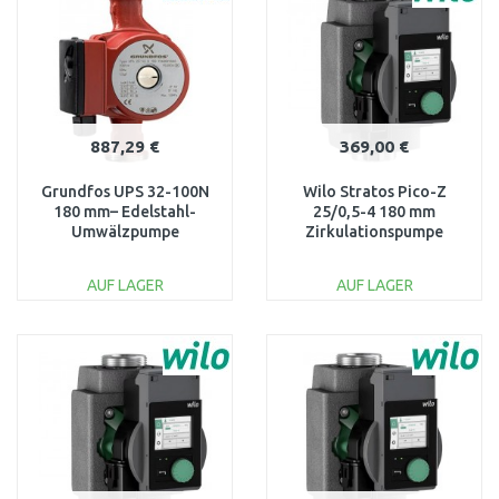
Vergleichen
Vergleichen
887,29 €
369,00 €
Grundfos UPS 32-100N
Wilo Stratos Pico-Z
180 mm– Edelstahl-
25/0,5-4 180 mm
Umwälzpumpe
Zirkulationspumpe
Heizung/Trinkwasser 2"
4255433
95906489
AUF LAGER
AUF LAGER
IN DEN
IN DEN
WARENKORB
WARENKORB
Vergleichen
Vergleichen