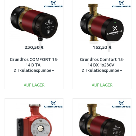
WARENKORB
WARENKORB
Vergleichen
Vergleichen
230,50 €
152,53 €
Grundfos COMFORT 15-
Grundfos Comfort 15-
14 B TA–
14 BX 1x230V–
Zirkulationspumpe –
Zirkulationspumpe –
Warmwasser sofort
Warmwasser sofort
97916757
97989266
AUF LAGER
AUF LAGER
IN DEN
IN DEN
WARENKORB
WARENKORB
Vergleichen
Vergleichen