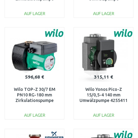
4029062
Heizung/Trinkwasser 2"
95906448
AUF LAGER
AUF LAGER
IN DEN
IN DEN
WARENKORB
WARENKORB
Vergleichen
Vergleichen
596,68 €
315,11 €
Wilo TOP-Z 30/7 EM
Wilo Yonos Pico-Z
PN10 RG-180 mm
15/0,5-4 140 mm
Zirkulationspumpe
Umwälzpumpe 4255411
2048340
AUF LAGER
AUF LAGER
IN DEN
IN DEN
WARENKORB
WARENKORB