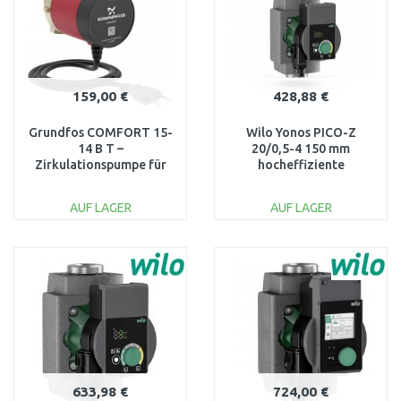
159,00 €
428,88 €
Grundfos COMFORT 15-
Wilo Yonos PICO-Z
14 B T –
20/0,5-4 150 mm
Zirkulationspumpe für
hocheffiziente
sofortiges Warmwasser
Zirkulationspumpe
93094997
Trinkwasser 4255412
AUF LAGER
AUF LAGER
IN DEN
IN DEN
WARENKORB
WARENKORB
Vergleichen
Vergleichen
633,98 €
724,00 €