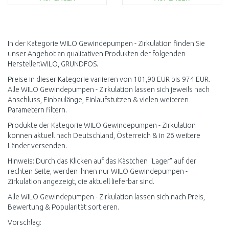
IN DEN
IN DEN
WARENKORB
WARENKORB
Vergleichen
Vergleichen
In der Kategorie WILO Gewindepumpen - Zirkulation finden Sie
unser Angebot an qualitativen Produkten der folgenden
Hersteller:WILO, GRUNDFOS.
Preise in dieser Kategorie variieren von 101,90 EUR bis 974 EUR.
Alle WILO Gewindepumpen - Zirkulation lassen sich jeweils nach
Anschluss, Einbaulänge, Einlaufstutzen & vielen weiteren
Parametern filtern.
Produkte der Kategorie WILO Gewindepumpen - Zirkulation
können aktuell nach Deutschland, Österreich & in 26 weitere
Länder versenden.
Hinweis: Durch das Klicken auf das Kästchen "Lager" auf der
rechten Seite, werden Ihnen nur WILO Gewindepumpen -
Zirkulation angezeigt, die aktuell lieferbar sind.
Alle WILO Gewindepumpen - Zirkulation lassen sich nach Preis,
Bewertung & Popularität sortieren.
Vorschlag: