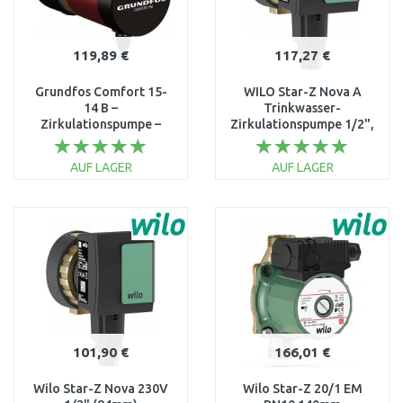
119,89 €
117,27 €
Grundfos Comfort 15-
WILO Star-Z Nova A
14 B –
Trinkwasser-
Zirkulationspumpe –
Zirkulationspumpe 1/2",
Warmwasser sofort
138 mm, 4132751
97989265
(4132761)
AUF LAGER
AUF LAGER
IN DEN
IN DEN
WARENKORB
WARENKORB
Vergleichen
Vergleichen
101,90 €
166,01 €
Wilo Star-Z Nova 230V
Wilo Star-Z 20/1 EM