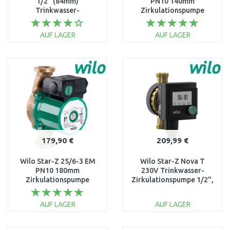
1/2" (84mm)
PN10 140mm
Trinkwasser-
Zirkulationspumpe
Zirkulationspumpe
4028111
4132750
AUF LAGER
AUF LAGER
IN DEN
IN DEN
WARENKORB
WARENKORB
Vergleichen
Vergleichen
179,90 €
209,99 €
Wilo Star-Z 25/6-3 EM
Wilo Star-Z Nova T
PN10 180mm
230V Trinkwasser-
Zirkulationspumpe
Zirkulationspumpe 1/2",
4047573
138 mm, 4222640
AUF LAGER
AUF LAGER
IN DEN
IN DEN