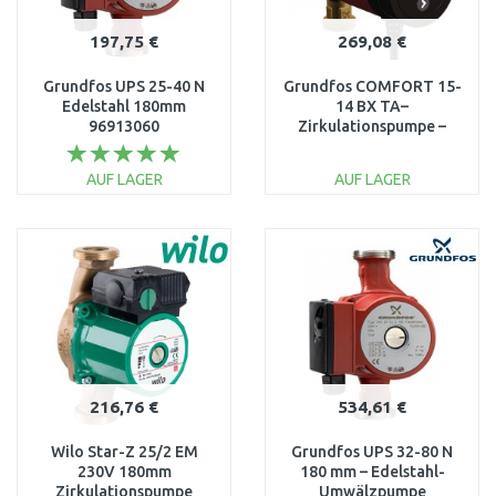
197,75 €
269,08 €
Grundfos UPS 25-40 N
Grundfos COMFORT 15-
Edelstahl 180mm
14 BX TA–
96913060
Zirkulationspumpe –
Heizungsumwälzpumpe
Warmwasser sofort
99302332
AUF LAGER
AUF LAGER
IN DEN
IN DEN
WARENKORB
WARENKORB
Vergleichen
Vergleichen
216,76 €
534,61 €
Wilo Star-Z 25/2 EM
Grundfos UPS 32-80 N
230V 180mm
180 mm – Edelstahl-
Zirkulationspumpe
Umwälzpumpe