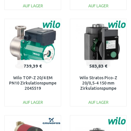
AUF LAGER
AUF LAGER
IN DEN
IN DEN
WARENKORB
WARENKORB
Vergleichen
Vergleichen
739,39 €
583,83 €
Wilo TOP-Z 20/4 EM
Wilo Stratos Pico-Z
PN10 Zirkulationspumpe
20/0,5-4 150 mm
2045519
Zirkulationspumpe
4255430
AUF LAGER
AUF LAGER
IN DEN
IN DEN
WARENKORB
WARENKORB
Vergleichen
Vergleichen