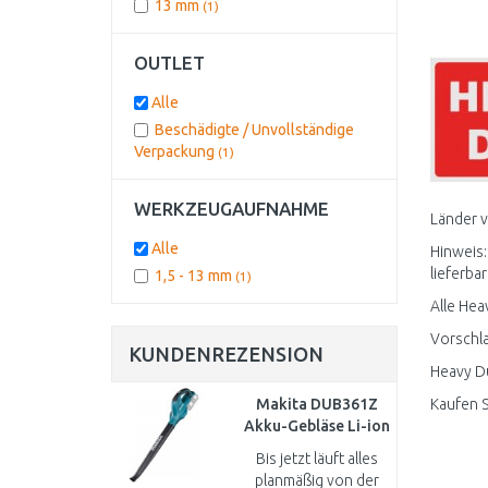
13 mm
(1)
OUTLET
Alle
Beschädigte / Unvollständige
Verpackung
(1)
WERKZEUGAUFNAHME
Länder 
Alle
Hinweis:
lieferbar
1,5 - 13 mm
(1)
Alle Hea
Vorschla
KUNDENREZENSION
Heavy Du
Makita DUB361Z
Kaufen S
Akku-Gebläse Li-ion
LXT 2x18V ohne
Bis jetzt läuft alles
Akku
planmäßig von der