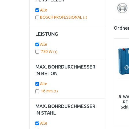
Alle
BOSCH PROFESSIONAL
(1)
Ordnen
LEISTUNG
Alle
750 W
(1)
MAX. BOHRDURCHMESSER
IN BETON
Alle
16 mm
(1)
B-WA
RE
MAX. BOHRDURCHMESSER
Sch
IN STAHL
B
Alle