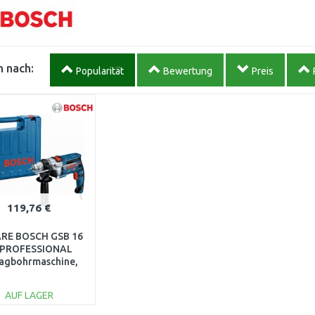
 nach:
Popularität
Bewertung
Preis
119,76 €
RE BOSCH GSB 16
 PROFESSIONAL
lagbohrmaschine,
060114E500
ESCHÄDIGTER
AUF LAGER
KOFFER