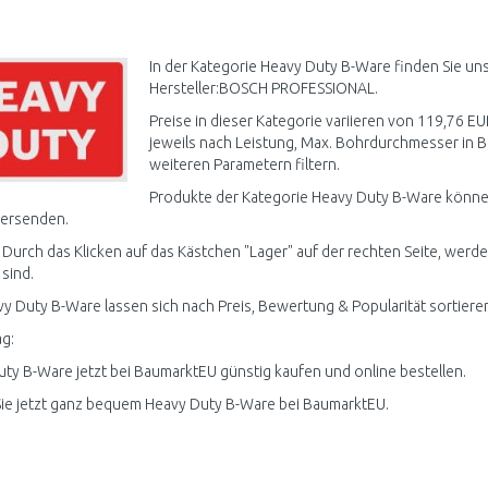
IN DEN
WARENKORB
Vergleichen
In der Kategorie Heavy Duty B-Ware finden Sie un
Hersteller:BOSCH PROFESSIONAL.
Preise in dieser Kategorie variieren von 119,76 EU
jeweils nach Leistung, Max. Bohrdurchmesser in B
weiteren Parametern filtern.
Produkte der Kategorie Heavy Duty B-Ware können
versenden.
 Durch das Klicken auf das Kästchen "Lager" auf der rechten Seite, werd
 sind.
vy Duty B-Ware lassen sich nach Preis, Bewertung & Popularität sortiere
g:
ty B-Ware jetzt bei BaumarktEU günstig kaufen und online bestellen.
ie jetzt ganz bequem Heavy Duty B-Ware bei BaumarktEU.