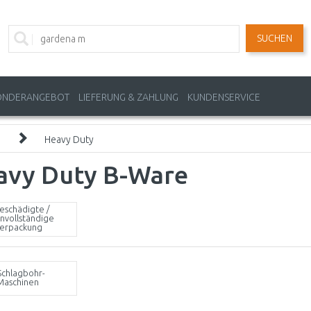
SUCHEN
ONDERANGEBOT
LIEFERUNG & ZAHLUNG
KUNDENSERVICE
Heavy Duty
avy Duty B-Ware
eschädigte /
nvollständige
erpackung
Schlagbohr-
Maschinen