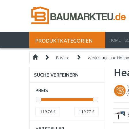
PRODUKTKATEGORIEN
HOME
S
B-Ware
Werkzeuge und Hobby
He
SUCHE VERFEINERN
B
PREIS
U
V
119.76
€
119.77
€
HERSTELLER