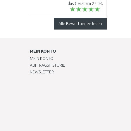
4933464404
das Gerät am 27.03.
bestellt und am
31.03. erhalten. Das
Milwaukee M12 BPRT
Alle Bewertungen lesen
Akku-Blindnietgerät
ben..
MEIN KONTO
MEIN KONTO
AUFTRAGSHISTORIE
NEWSLETTER