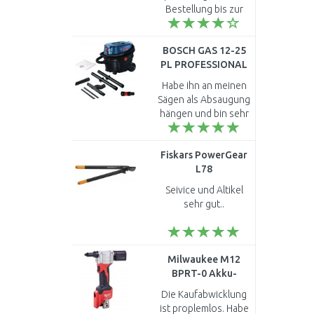
Bestellung bis zur
Anlieferung ..
BOSCH GAS 12-25
PL PROFESSIONAL
Staubsauger
Habe ihn an meinen
060197C100
Sägen als Absaugung
hängen und bin sehr
zufrieden... Preis
Leistung passt bei
Fiskars PowerGear
dem Sauger ..
L78
Getriebeastschere,
Seivice und Altikel
69cm (112590)
sehr gut..
1000584
Milwaukee M12
BPRT-0 Akku-
Blindnietgerät
Die Kaufabwicklung
(12V/Ohne Akku)
ist proplemlos. Habe