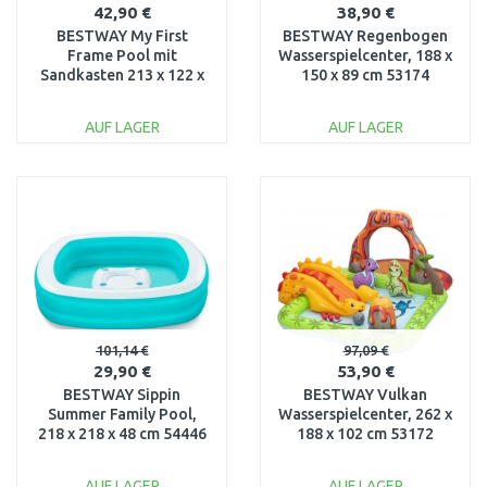
42,90 €
38,90 €
BESTWAY My First
BESTWAY Regenbogen
Frame Pool mit
Wasserspielcenter, 188 x
Sandkasten 213 x 122 x
150 x 89 cm 53174
30,5 cm 561CF
AUF LAGER
AUF LAGER
IN DEN
IN DEN
WARENKORB
WARENKORB
Vergleichen
Vergleichen
101,14 €
97,09 €
29,90 €
53,90 €
BESTWAY Sippin
BESTWAY Vulkan
Summer Family Pool,
Wasserspielcenter, 262 x
218 x 218 x 48 cm 54446
188 x 102 cm 53172
AUF LAGER
AUF LAGER