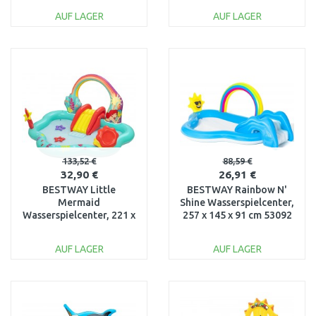
AUF LAGER
AUF LAGER
IN DEN
IN DEN
WARENKORB
WARENKORB
Vergleichen
Vergleichen
133,52 €
88,59 €
32,90 €
26,91 €
BESTWAY Little
BESTWAY Rainbow N'
Mermaid
Shine Wasserspielcenter,
Wasserspielcenter, 221 x
257 x 145 x 91 cm 53092
193 x 117 cm 91097
AUF LAGER
AUF LAGER
IN DEN
IN DEN
WARENKORB
WARENKORB
Vergleichen
Vergleichen