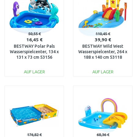
50,55 €
110,45 €
16,45 €
39,90 €
BESTWAY Polar Pals
BESTWAY Wild West
Wasserspielcenter, 134 x
Wasserspielcenter, 264 x
131 x 73 cm 53156
188 x 140 cm 53118
AUF LAGER
AUF LAGER
IN DEN
IN DEN
WARENKORB
WARENKORB
Vergleichen
Vergleichen
176,82 €
68,36 €