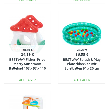
IN DEN
IN DEN
WARENKORB
WARENKORB
Vergleichen
Vergleichen
68,76 €
28,29 €
24,89 €
16,55 €
BESTWAY Fisher-Price
BESTWAY Splash & Play
Merry Mushroom
Planschbecken mit
Bällebad 107 x 97 x 110
Spielbällen 91 x 20 cm
cm 93570
51141
AUF LAGER
AUF LAGER
IN DEN
IN DEN
WARENKORB
WARENKORB
Vergleichen
Vergleichen