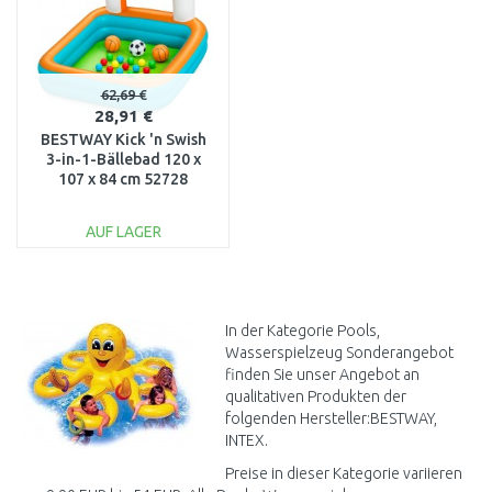
62,69 €
28,91 €
BESTWAY Kick 'n Swish
3-in-1-Bällebad 120 x
107 x 84 cm 52728
AUF LAGER
IN DEN
WARENKORB
Vergleichen
In der Kategorie Pools,
Wasserspielzeug Sonderangebot
finden Sie unser Angebot an
qualitativen Produkten der
folgenden Hersteller:BESTWAY,
INTEX.
Preise in dieser Kategorie variieren