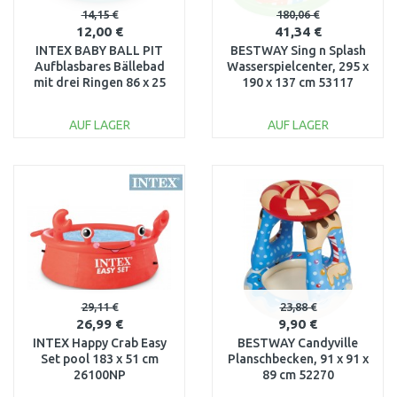
14,15 €
180,06 €
12,00 €
41,34 €
INTEX BABY BALL PIT
BESTWAY Sing n Splash
Aufblasbares Bällebad
Wasserspielcenter, 295 x
mit drei Ringen 86 x 25
190 x 137 cm 53117
cm 48674
AUF LAGER
AUF LAGER
IN DEN
IN DEN
WARENKORB
WARENKORB
Vergleichen
Vergleichen
29,11 €
23,88 €
26,99 €
9,90 €
INTEX Happy Crab Easy
BESTWAY Candyville
Set pool 183 x 51 cm
Planschbecken, 91 x 91 x
26100NP
89 cm 52270