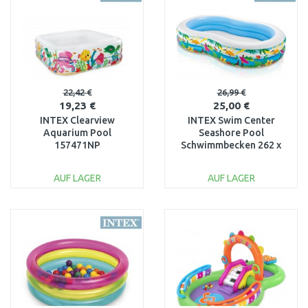
22,42 €
26,99 €
19,23 €
25,00 €
INTEX Clearview
INTEX Swim Center
Aquarium Pool
Seashore Pool
157471NP
Schwimmbecken 262 x
160 x 46 cm 56490NP
AUF LAGER
AUF LAGER
IN DEN
IN DEN
WARENKORB
WARENKORB
Vergleichen
Vergleichen