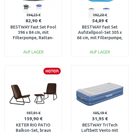
194,23 €
192,20 €
82,90 €
54,89 €
BESTWAY Fast Set Pool
BESTWAY Fast Set
396 x 84 cm, mit
Aufstellpool-Set 305 x
Filterpumpe, Rattan-
66 cm, mit Filterpumpe,
Optik 57376
blau 57458
AUF LAGER
AUF LAGER
IN DEN
IN DEN
WARENKORB
WARENKORB
Vergleichen
Vergleichen
197,91 €
105,19 €
159,90 €
31,95 €
KETER RIO PATIO
BESTWAY TriTech
Balkon-Set, braun
Luftbett Vento mit