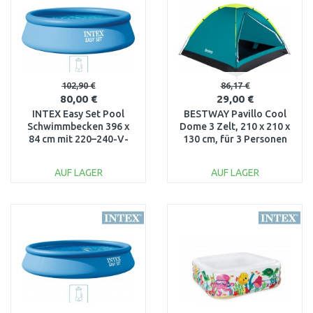
Vergleichen
Vergleichen
102,90 €
86,17 €
80,00 €
29,00 €
INTEX Easy Set Pool
BESTWAY Pavillo Cool
Schwimmbecken 396 x
Dome 3 Zelt, 210 x 210 x
84 cm mit 220–240-V-
130 cm, für 3 Personen
Filteranlage 28142NP
68085
AUF LAGER
AUF LAGER
IN DEN
IN DEN
WARENKORB
WARENKORB
Vergleichen
Vergleichen