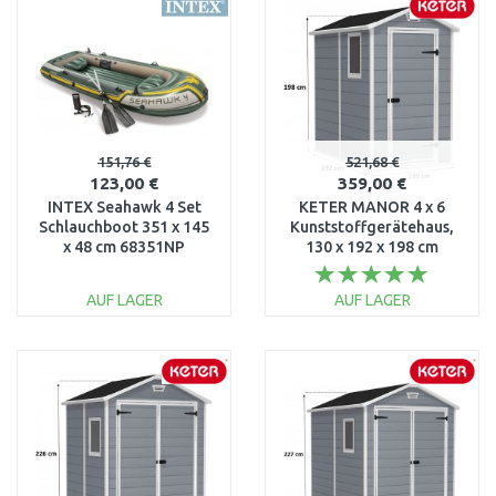
151,76 €
521,68 €
123,00 €
359,00 €
INTEX Seahawk 4 Set
KETER MANOR 4 x 6
Schlauchboot 351 x 145
Kunststoffgerätehaus,
x 48 cm 68351NP
130 x 192 x 198 cm
17197126
AUF LAGER
AUF LAGER
IN DEN
IN DEN
WARENKORB
WARENKORB
Vergleichen
Vergleichen