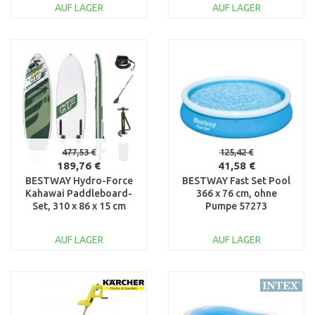
AUF LAGER
AUF LAGER
IN DEN
IN DEN
WARENKORB
WARENKORB
Vergleichen
Vergleichen
477,53 €
125,42 €
189,76 €
41,58 €
BESTWAY Hydro-Force
BESTWAY Fast Set Pool
Kahawai Paddleboard-
366 x 76 cm, ohne
Set, 310 x 86 x 15 cm
Pumpe 57273
65308
AUF LAGER
AUF LAGER
IN DEN
IN DEN
WARENKORB
WARENKORB
Vergleichen
Vergleichen