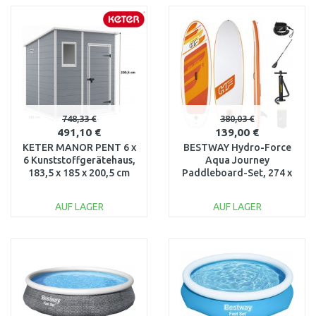
WARENKORB
WARENKORB
Vergleichen
Vergleichen
748,33 €
380,03 €
491,10 €
139,00 €
KETER MANOR PENT 6 x
BESTWAY Hydro-Force
6 Kunststoffgerätehaus,
Aqua Journey
183,5 x 185 x 200,5 cm
Paddleboard-Set, 274 x
17208243
76 x 12 cm 65349
AUF LAGER
AUF LAGER
IN DEN
IN DEN
WARENKORB
WARENKORB
Vergleichen
Vergleichen