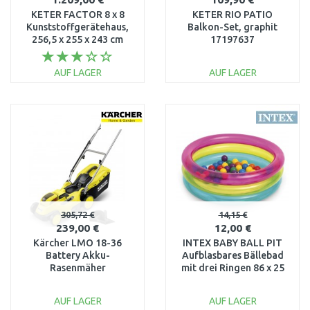
KETER FACTOR 8 x 8
KETER RIO PATIO
Kunststoffgerätehaus,
Balkon-Set, graphit
256,5 x 255 x 243 cm
17197637
17197916
AUF LAGER
AUF LAGER
IN DEN
IN DEN
WARENKORB
WARENKORB
Vergleichen
Vergleichen
305,72 €
14,15 €
239,00 €
12,00 €
Kärcher LMO 18-36
INTEX BABY BALL PIT
Battery Akku-
Aufblasbares Bällebad
Rasenmäher
mit drei Ringen 86 x 25
(36cm/18V/ohne Akku)
cm 48674
1.444-420.0
AUF LAGER
AUF LAGER