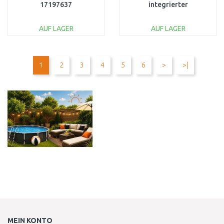
17197637
integrierter
Elektropumpe, 191 x 97
x 46 cm 67628
AUF LAGER
AUF LAGER
IN DEN
IN DEN
WARENKORB
WARENKORB
1
2
3
4
5
6
>
>|
Vergleichen
Vergleichen
MEIN KONTO