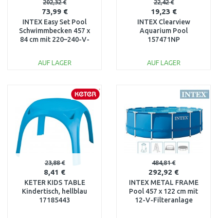
202,32 €
22,42 €
73,99 €
19,23 €
INTEX Easy Set Pool
INTEX Clearview
Schwimmbecken 457 x
Aquarium Pool
84 cm mit 220–240-V-
157471NP
Filteranlage 28158NP
AUF LAGER
AUF LAGER
IN DEN
IN DEN
WARENKORB
WARENKORB
Vergleichen
Vergleichen
23,88 €
484,81 €
8,41 €
292,92 €
KETER KIDS TABLE
INTEX METAL FRAME
Kindertisch, hellblau
Pool 457 x 122 cm mit
17185443
12-V-Filteranlage
28242GN