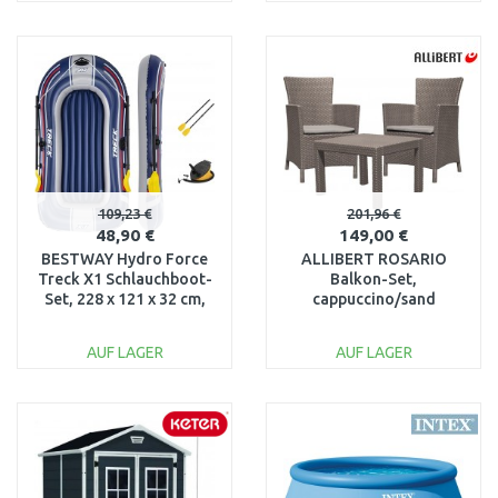
IN DEN
IN DEN
WARENKORB
WARENKORB
Vergleichen
Vergleichen
109,23 €
201,96 €
48,90 €
149,00 €
BESTWAY Hydro Force
ALLIBERT ROSARIO
Treck X1 Schlauchboot-
Balkon-Set,
Set, 228 x 121 x 32 cm,
cappuccino/sand
für 2 Personen 61083
17200030
AUF LAGER
AUF LAGER
IN DEN
IN DEN
WARENKORB
WARENKORB
Vergleichen
Vergleichen