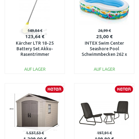
149,84 €
26,99 €
123,64 €
25,00 €
Kärcher LTR 18-25
INTEX Swim Center
Battery Set Akku-
Seashore Pool
Rasentrimmer
Schwimmbecken 262 x
(25cm/18V/1x2,5Ah)
160 x 46 cm 56490NP
1.444-301.0
AUF LAGER
AUF LAGER
IN DEN
IN DEN
WARENKORB
WARENKORB
Vergleichen
Vergleichen
1.537,53 €
197,91 €
1.209,00 €
109,90 €