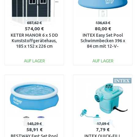
687,62 €
136,63 €
574,00 €
80,00 €
KETER MANOR 6 x 5 DD
INTEX Easy Set Pool
Kunststoffgerätehaus,
Schwimmbecken 396 x
185 x 152 x 226 cm
84 cm mit 12-V-
17197128
Filteranlage 28142GN
AUF LAGER
AUF LAGER
IN DEN
IN DEN
WARENKORB
WARENKORB
Vergleichen
Vergleichen
145,29 €
17,09 €
58,91 €
7,79 €
BESTWAY Fast Set Pool
INTEX QUICK-FILL