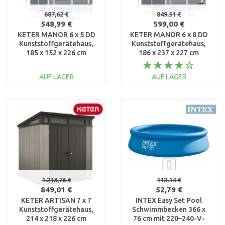
687,62 €
849,51 €
548,99 €
599,00 €
KETER MANOR 6 x 5 DD
KETER MANOR 6 x 8 DD
Kunststoffgerätehaus,
Kunststoffgerätehaus,
185 x 152 x 226 cm
186 x 237 x 227 cm
17197128
17196659
AUF LAGER
AUF LAGER
IN DEN
IN DEN
WARENKORB
WARENKORB
Vergleichen
Vergleichen
1.213,76 €
112,14 €
849,01 €
52,79 €
KETER ARTISAN 7 x 7
INTEX Easy Set Pool
Kunststoffgerätehaus,
Schwimmbecken 366 x
214 x 218 x 226 cm
76 cm mit 220–240-V-