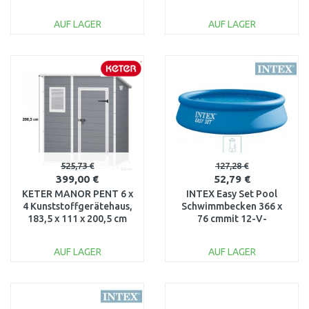
17203426
Filteranlage 28132NP
AUF LAGER
AUF LAGER
IN DEN
IN DEN
WARENKORB
WARENKORB
Vergleichen
Vergleichen
525,73 €
127,28 €
399,00 €
52,79 €
KETER MANOR PENT 6 x
INTEX Easy Set Pool
4 Kunststoffgerätehaus,
Schwimmbecken 366 x
183,5 x 111 x 200,5 cm
76 cmmit 12-V-
17199514
Filteranlage 28132GN
AUF LAGER
AUF LAGER
IN DEN
IN DEN
WARENKORB
WARENKORB