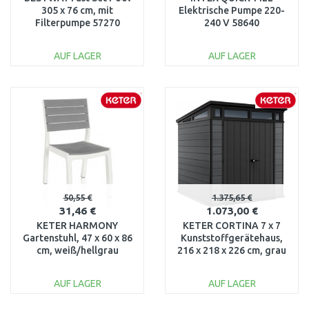
305 x 76 cm, mit
Elektrische Pumpe 220-
Filterpumpe 57270
240 V 58640
AUF LAGER
AUF LAGER
IN DEN
IN DEN
WARENKORB
WARENKORB
Vergleichen
Vergleichen
50,55 €
1.375,65 €
31,46 €
1.073,00 €
KETER HARMONY
KETER CORTINA 7 x 7
Gartenstuhl, 47 x 60 x 86
Kunststoffgerätehaus,
cm, weiß/hellgrau
216 x 218 x 226 cm, grau
17201232
17206093
AUF LAGER
AUF LAGER
IN DEN
IN DEN