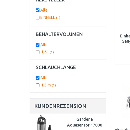
Alle
EINHELL
(1)
BEHÄLTERVOLUMEN
Einhe
Sau
Alle
1,6 l
(1)
SCHLAUCHLÄNGE
Alle
1,3 m
(1)
KUNDENREZENSION
Gardena
Aquasensor 17000
Hinweis: