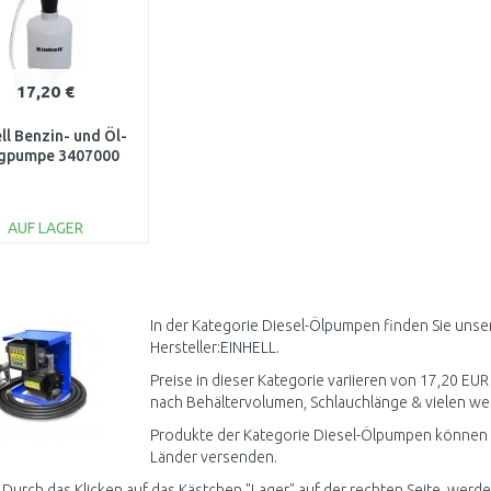
17,20 €
ll Benzin- und Öl-
gpumpe 3407000
AUF LAGER
IN DEN
WARENKORB
Vergleichen
In der Kategorie Diesel-Ölpumpen finden Sie unse
Hersteller:EINHELL.
Preise in dieser Kategorie variieren von 17,20 EUR
nach Behältervolumen, Schlauchlänge & vielen wei
Produkte der Kategorie Diesel-Ölpumpen können a
Länder versenden.
 Durch das Klicken auf das Kästchen "Lager" auf der rechten Seite, werd