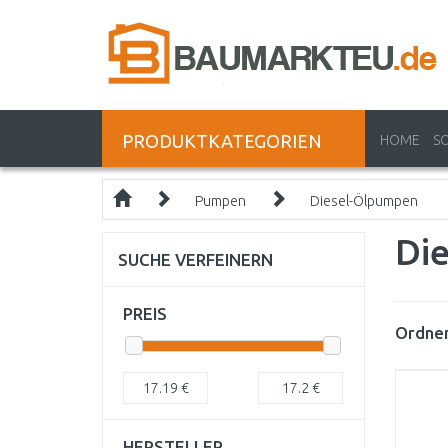
PRODUKTKATEGORIEN
HOME
S
Pumpen
Diesel-Ölpumpen
Di
SUCHE VERFEINERN
PREIS
Ordnen
17.19
€
17.2
€
HERSTELLER