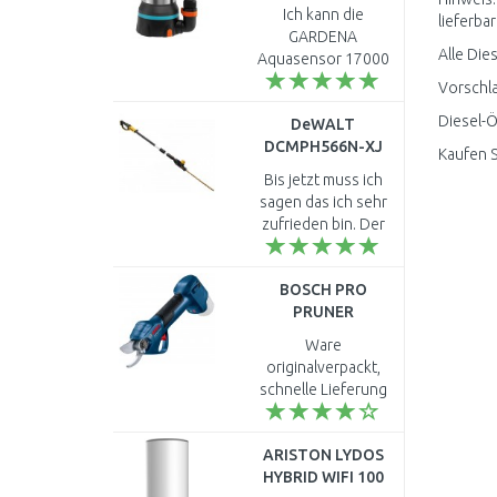
Klarwasser-
Ich kann die
lieferbar
Tauchpumpe,
GARDENA
Tauch-/Druckpumpe
Alle Die
Aquasensor 17000
750W, 17 000l/h,
Klarwasser-
Vorschla
9036-61
Tauchpumpe 9036-
Diesel-Ö
DeWALT
61, sehr empfehlen!!
DCMPH566N-XJ
Die habe ich seit dem
Kaufen S
Akku-
20 Juli 2021. Habe
Bis jetzt muss ich
Stabheckenschere
mir diese ..
sagen das ich sehr
(55cm/18V/Ohne
zufrieden bin. Der
Akku)
Kopf scheint wohl
etwas wackelig ist
BOSCH PRO
aber fest verankert.
PRUNER
Die Schnittleistung
PROFESSIONAL
ist a..
Ware
Akku-Gartenschere
originalverpackt,
12V, ohne Akku
schnelle Lieferung
06019K1020
aber leider keine
deutschsprachige
ARISTON LYDOS
Bedienungsanleitung...
HYBRID WIFI 100