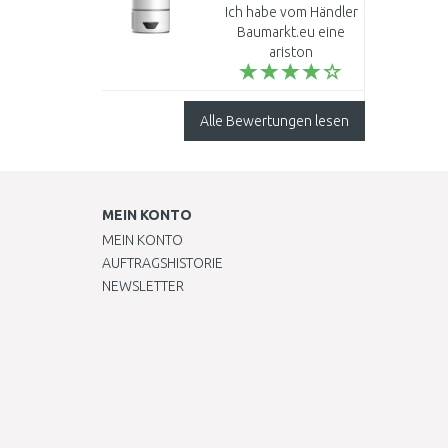
Warmwasserspeicher
Ich habe vom Händler
100l 1,2kW 3629065
Baumarkt.eu eine
ariston
Warmwasserwärmepumpe
LYDOS HYBRID WIFI
100 vor ca. 3
Alle Bewertungen lesen
Wochen erstanden.
Das Gerät wurde
pünktl..
MEIN KONTO
MEIN KONTO
AUFTRAGSHISTORIE
NEWSLETTER