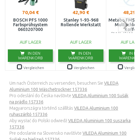
70,04 €
42,90 €
48,29 €
BOSCH PFS 1000
Stanley 1-93-968
Metabo FMS 20
Farbsprühsystem
Rollende Werkstatt
Multischleif
0603207000
Koffer
(200W/100x1
6000655
AUF LAGER
AUF LAGER
AUF LAGE
IN DEN
IN DEN
IN DE
WARENKORB
WARENKORB
WARENKO
Vergleichen
Vergleichen
Vergleic
Um nach Österreich zu versenden, besuchen Sie
VILEDA
Aluminium 100 Wäschetrockner 157336
Pro odeslání do Česka navštivte
VILEDA Aluminium 100 Sušák
na prádlo 157336
Magyarországra történő szállítás
VILEDA Aluminium 100
ruhaszárító 157336
Aby wysłać do Polski odwiedź
VILEDA Aluminium 100 suszarka
157336
Pre odoslanie na Slovensko navštívte
VILEDA Aluminium 100
Sušiak na bielizeň 157336