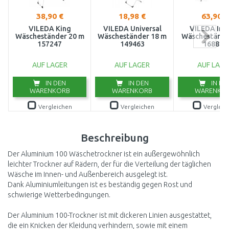
38,90 €
18,98 €
63,90 €
VILEDA King
VILEDA Universal
VILEDA Infi
Wäscheständer 20 m
Wäscheständer 18 m
Wäschestände
157247
149463
168895
AUF LAGER
AUF LAGER
AUF LAGE
IN DEN
IN DEN
IN DE
WARENKORB
WARENKORB
WARENKO
Vergleichen
Vergleichen
Vergleic
Beschreibung
Der Aluminium 100 Wäschetrockner ist ein außergewöhnlich
leichter Trockner auf Rädern, der für die Verteilung der täglichen
Wäsche im Innen- und Außenbereich ausgelegt ist.
Dank Aluminiumleitungen ist es beständig gegen Rost und
schwierige Wetterbedingungen.
Der Aluminium 100-Trockner ist mit dickeren Linien ausgestattet,
die ein Knicken der Kleidung verhindern, sowie mit einem