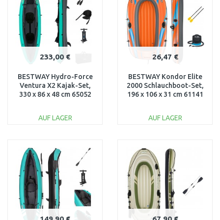
233,00 €
26,47 €
BESTWAY Hydro-Force
BESTWAY Kondor Elite
Ventura X2 Kajak-Set,
2000 Schlauchboot-Set,
330 x 86 x 48 cm 65052
196 x 106 x 31 cm 61141
AUF LAGER
AUF LAGER
IN DEN
IN DEN
WARENKORB
WARENKORB
Vergleichen
Vergleichen
149,90 €
67,90 €