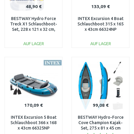
48,90 €
133,09 €
BESTWAY Hydro Force
INTEX Excursion 4 Boat
Treck X1 Schlauchboot-
Schlauchboot 315 x 165
Set, 228 x 121 x 32 cm,
x 43cm 66324NP
für 2 Personen 61083
AUF LAGER
AUF LAGER
IN DEN
IN DEN
WARENKORB
WARENKORB
Vergleichen
Vergleichen
170,09 €
99,08 €
INTEX Excursion 5 Boat
BESTWAY Hydro-Force
Schlauchboot 366 x 168
Cove Champion Kajak-
x 43cm 66325NP
Set, 275 x 81 x 45 cm
65115