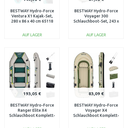
BESTWAY Hydro-Force
BESTWAY Hydro-Force
Ventura X1 Kajak-Set,
Voyager 300
280 x 86 x 40 cm 65118
Schlauchboot-Set, 243 x
102 x 31 cm 65051
AUF LAGER
AUF LAGER
IN DEN
IN DEN
WARENKORB
WARENKORB
Vergleichen
Vergleichen
193,05 €
83,09 €
BESTWAY Hydro-Force
BESTWAY Hydro-Force
Ranger Elite X4
Voyager X4
Schlauchboot Komplett-
Schlauchboot Komplett-
Set, 320 x 148 x 47 cm
Set, 350 x 145 x 49 cm
65157
65156