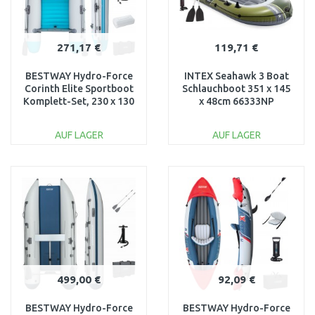
271,17 €
119,71 €
BESTWAY Hydro-Force
INTEX Seahawk 3 Boat
Corinth Elite Sportboot
Schlauchboot 351 x 145
Komplett-Set, 230 x 130
x 48cm 66333NP
x 33 cm 65177
AUF LAGER
AUF LAGER
IN DEN
IN DEN
WARENKORB
WARENKORB
Vergleichen
Vergleichen
499,00 €
92,09 €
BESTWAY Hydro-Force
BESTWAY Hydro-Force