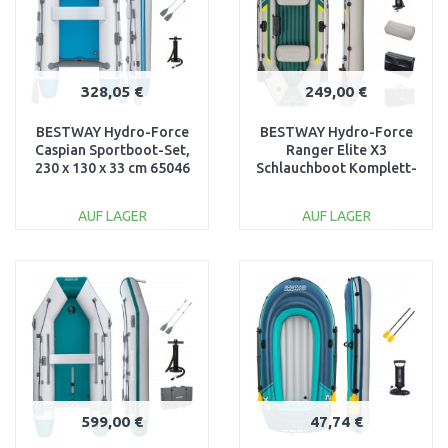
328,05 €
249,00 €
BESTWAY Hydro-Force
BESTWAY Hydro-Force
Caspian Sportboot-Set,
Ranger Elite X3
230 x 130 x 33 cm 65046
Schlauchboot Komplett-
Set, 295 x 130 x 46 cm
65160
AUF LAGER
AUF LAGER
IN DEN
IN DEN
WARENKORB
WARENKORB
Vergleichen
Vergleichen
599,00 €
47,74 €