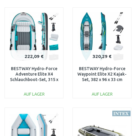
IN DEN
IN DEN
WARENKORB
WARENKORB
Vergleichen
Vergleichen
222,09 €
320,29 €
BESTWAY Hydro-Force
BESTWAY Hydro-Force
Adventure Elite X4
Waypoint Elite X2 Kajak-
Schlauchboot-Set, 315 x
Set, 382 x 96 x 33 cm
165 x 41,5 cm 65158
65167
AUF LAGER
AUF LAGER
IN DEN
IN DEN
WARENKORB
WARENKORB
Vergleichen
Vergleichen