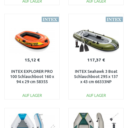
AUF LAGER
AUF LAGER
IN DEN
IN DEN
WARENKORB
WARENKORB
Vergleichen
Vergleichen
15,12 €
117,37 €
INTEX EXPLORER PRO
INTEX Seahawk 3 Boat
100 Schlauchboot 160 x
Schlauchboot 295 x 137
94 x 29 cm 58355
x 43 cm 66333NP
AUF LAGER
AUF LAGER
IN DEN
IN DEN
WARENKORB
WARENKORB
Vergleichen
Vergleichen