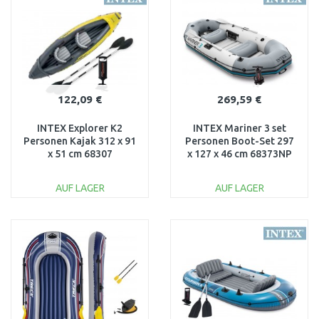
Vergleichen
Vergleichen
122,09 €
269,59 €
INTEX Explorer K2
INTEX Mariner 3 set
Personen Kajak 312 x 91
Personen Boot-Set 297
x 51 cm 68307
x 127 x 46 cm 68373NP
AUF LAGER
AUF LAGER
IN DEN
IN DEN
WARENKORB
WARENKORB
Vergleichen
Vergleichen