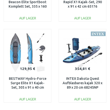
Beacon Elite Sportboot
Rapid X1 Kajak-Set, 290
Komplett Set, 335 x 160
x 91 x 42 cm 65176
x 47 cm 65185
AUF LAGER
AUF LAGER
IN DEN
IN DEN
WARENKORB
WARENKORB
Vergleichen
Vergleichen
129,95 €
354,81 €
BESTWAY Hydro-Force
INTEX Dakota Quest
Surge Elite X1 Kajak-
Aufblasbares kajak 320 x
Set, 305 x 91 x 40 cm
89 x 20 cm 68245NP
65143
AUF LAGER
AUF LAGER
IN DEN
IN DEN