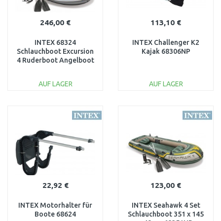
246,00 €
113,10 €
INTEX 68324
INTEX Challenger K2
Schlauchboot Excursion
Kajak 68306NP
4 Ruderboot Angelboot
+ Pumpe Paddel
AUF LAGER
AUF LAGER
IN DEN
IN DEN
WARENKORB
WARENKORB
Vergleichen
Vergleichen
22,92 €
123,00 €
INTEX Motorhalter für
INTEX Seahawk 4 Set
Boote 68624
Schlauchboot 351 x 145