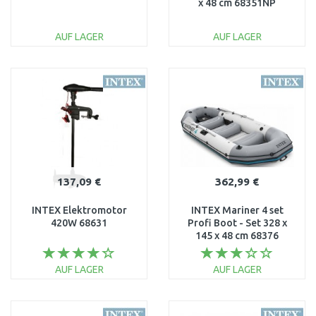
x 48 cm 68351NP
AUF LAGER
AUF LAGER
IN DEN
IN DEN
WARENKORB
WARENKORB
Vergleichen
Vergleichen
137,09 €
362,99 €
INTEX Elektromotor
INTEX Mariner 4 set
420W 68631
Profi Boot - Set 328 x
145 x 48 cm 68376
AUF LAGER
AUF LAGER
IN DEN
IN DEN
WARENKORB
WARENKORB