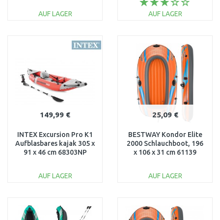
AUF LAGER
AUF LAGER
IN DEN
IN DEN
WARENKORB
WARENKORB
Vergleichen
Vergleichen
149,99 €
25,09 €
INTEX Excursion Pro K1
BESTWAY Kondor Elite
Aufblasbares kajak 305 x
2000 Schlauchboot, 196
91 x 46 cm 68303NP
x 106 x 31 cm 61139
AUF LAGER
AUF LAGER
IN DEN
IN DEN
WARENKORB
WARENKORB
Vergleichen
Vergleichen