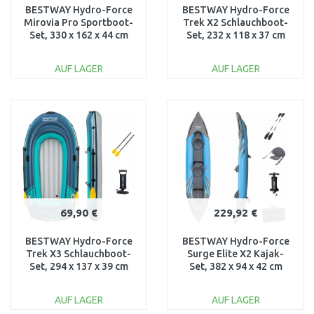
BESTWAY Hydro-Force
BESTWAY Hydro-Force
Mirovia Pro Sportboot-
Trek X2 Schlauchboot-
Set, 330 x 162 x 44 cm
Set, 232 x 118 x 37 cm
65049
61153
AUF LAGER
AUF LAGER
IN DEN
IN DEN
WARENKORB
WARENKORB
Vergleichen
Vergleichen
69,90 €
229,92 €
BESTWAY Hydro-Force
BESTWAY Hydro-Force
Trek X3 Schlauchboot-
Surge Elite X2 Kajak-
Set, 294 x 137 x 39 cm
Set, 382 x 94 x 42 cm
61154
65144
AUF LAGER
AUF LAGER