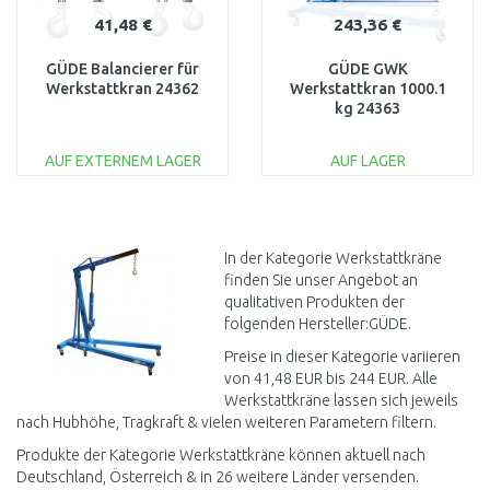
41,48 €
243,36 €
GÜDE Balancierer für
GÜDE GWK
Werkstattkran 24362
Werkstattkran 1000.1
kg 24363
AUF EXTERNEM LAGER
AUF LAGER
IN DEN
IN DEN
WARENKORB
WARENKORB
Vergleichen
Vergleichen
In der Kategorie Werkstattkräne
finden Sie unser Angebot an
qualitativen Produkten der
folgenden Hersteller:GÜDE.
Preise in dieser Kategorie variieren
von 41,48 EUR bis 244 EUR. Alle
Werkstattkräne lassen sich jeweils
nach Hubhöhe, Tragkraft & vielen weiteren Parametern filtern.
Produkte der Kategorie Werkstattkräne können aktuell nach
Deutschland, Österreich & in 26 weitere Länder versenden.