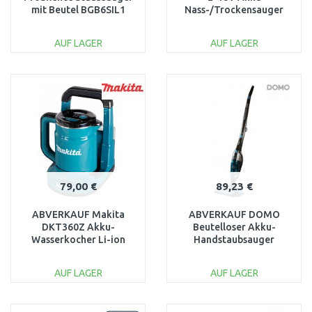
mit Beutel BGB6SIL1
Nass-/Trockensauger
BESCHÄDIGTE
Industrie Sauger
VERPACKUNG
Werkstatt Sauger
AUF LAGER
AUF LAGER
IN DEN
IN DEN
WARENKORB
WARENKORB
Vergleichen
Vergleichen
79,00 €
89,23 €
ABVERKAUF Makita
ABVERKAUF DOMO
DKT360Z Akku-
Beutelloser Akku-
Wasserkocher Li-ion
Handstaubsauger
LXT 2x18V, ohne Akku
DO228SV NACH
NACH SERVICE
SERVICE, BESCHÄD.
AUF LAGER
AUF LAGER
VERPACKUNG
IN DEN
IN DEN
WARENKORB
WARENKORB