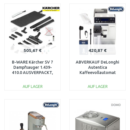
WARENKORB
WARENKORB
Vergleichen
Vergleichen
505,67 €
420,87 €
B-WARE Kärcher SV 7
ABVERKAUF DeLonghi
Dampfsauger 1.439-
Autentica
410.0 AUSVERPACKT,
Kaffeevollautomat
OHNE
ETAM 29.660.SB NACH
WASSERMESSBECHER
SERVICE
AUF LAGER
AUF LAGER
IN DEN
IN DEN
WARENKORB
WARENKORB
Vergleichen
Vergleichen