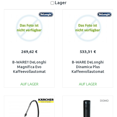
Lager
269,62 €
533,31 €
B-WARE!! DeLonghi
B-WARE DeLonghi
Magnifica Evo
Dinamica Plus
Kaffeevollautomat
Kaffeevollautomat
ECAM 290.61.B
ECAM 370.95.T NACH
DEM SERVICE,
AUF LAGER
AUF LAGER
GEBRAUCHT
IN DEN
IN DEN
WARENKORB
WARENKORB
Vergleichen
Vergleichen