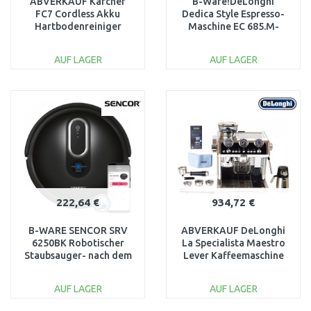
ABVERKAUF Kärcher
B-Ware!DeLonghi
FC7 Cordless Akku
Dedica Style Espresso-
Hartbodenreiniger
Maschine EC 685.M-
1.055-730.0 OHNE
ausgepackt!
ORIGINAL VERPACKUNG
AUF LAGER
AUF LAGER
IN DEN
IN DEN
WARENKORB
WARENKORB
Vergleichen
Vergleichen
222,64 €
934,72 €
B-WARE SENCOR SRV
ABVERKAUF DeLonghi
6250BK Robotischer
La Specialista Maestro
Staubsauger- nach dem
Lever Kaffeemaschine
Service, ohne
EC9865.M NACH
Fernbedienung!
SERVICE
AUF LAGER
AUF LAGER
IN DEN
IN DEN