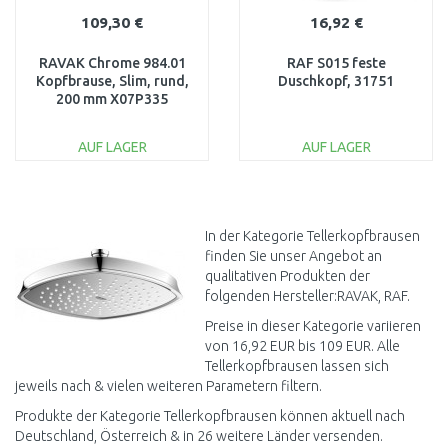
109,30 €
16,92 €
RAVAK Chrome 984.01
RAF S015 feste
Kopfbrause, Slim, rund,
Duschkopf, 31751
200 mm X07P335
AUF LAGER
AUF LAGER
IN DEN
IN DEN
WARENKORB
WARENKORB
Vergleichen
Vergleichen
In der Kategorie Tellerkopfbrausen
finden Sie unser Angebot an
qualitativen Produkten der
folgenden Hersteller:RAVAK, RAF.
Preise in dieser Kategorie variieren
von 16,92 EUR bis 109 EUR. Alle
Tellerkopfbrausen lassen sich
jeweils nach & vielen weiteren Parametern filtern.
Produkte der Kategorie Tellerkopfbrausen können aktuell nach
Deutschland, Österreich & in 26 weitere Länder versenden.