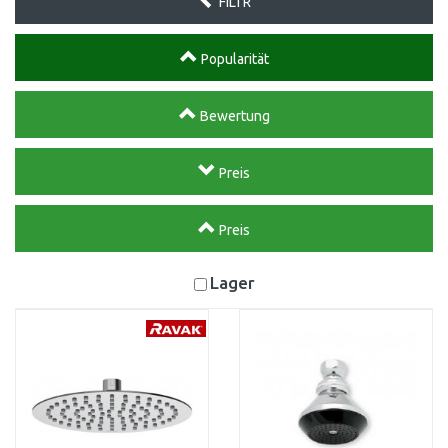
FILTR
Popularität
Bewertung
Preis
Preis
Lager