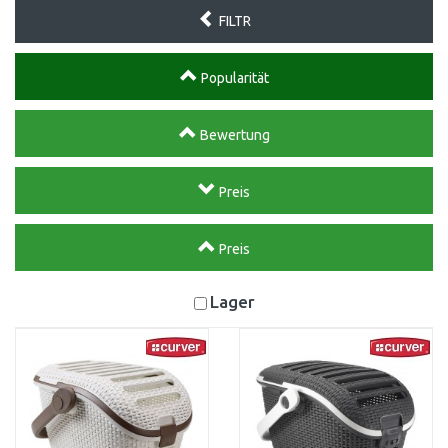
FILTR
Popularität
Bewertung
Preis
Preis
Lager