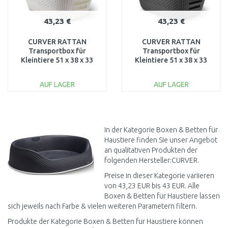
43,23 €
43,23 €
CURVER RATTAN
CURVER RATTAN
Transportbox für
Transportbox für
Kleintiere 51 x 38 x 33
Kleintiere 51 x 38 x 33
cm creme 00616-P16
cm anthrazit 00616-P15
AUF LAGER
AUF LAGER
IN DEN
IN DEN
WARENKORB
WARENKORB
Vergleichen
Vergleichen
In der Kategorie Boxen & Betten für
Haustiere finden Sie unser Angebot
an qualitativen Produkten der
folgenden Hersteller:CURVER.
Preise in dieser Kategorie variieren
von 43,23 EUR bis 43 EUR. Alle
Boxen & Betten für Haustiere lassen
sich jeweils nach Farbe & vielen weiteren Parametern filtern.
Produkte der Kategorie Boxen & Betten für Haustiere können