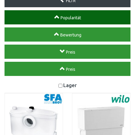
FILTR
Popularität
Bewertung
Preis
Preis
Lager