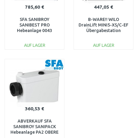
785,60 €
447,05 €
SFA SANIBROY
B-WARE!! WILO
SANIBEST PRO
DrainLift MINI5-XS/C-EF
Hebeanlage 0043
Übergabestation
6095129
AUSVERPACKT!!
AUF LAGER
AUF LAGER
IN DEN
IN DEN
WARENKORB
WARENKORB
Vergleichen
Vergleichen
360,53 €
ABVERKAUF SFA
SANIBROY SANIPACK
Hebeanlage PA2 OBERE
ABDECKUNG FEHLT, 1×