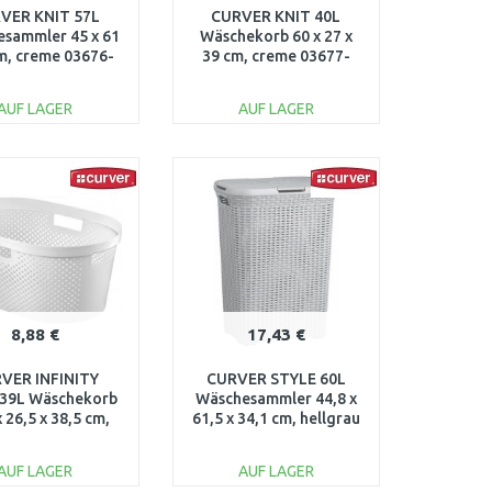
VER KNIT 57L
CURVER KNIT 40L
sammler 45 x 61
Wäschekorb 60 x 27 x
cm, creme 03676-
39 cm, creme 03677-
X64
X64
AUF LAGER
AUF LAGER
IN DEN
IN DEN
ARENKORB
WARENKORB
Vergleichen
Vergleichen
8,88 €
17,43 €
VER INFINITY
CURVER STYLE 60L
39L Wäschekorb
Wäschesammler 44,8 x
x 26,5 x 38,5 cm,
61,5 x 34,1 cm, hellgrau
iß 04755-N23
00707-099
AUF LAGER
AUF LAGER