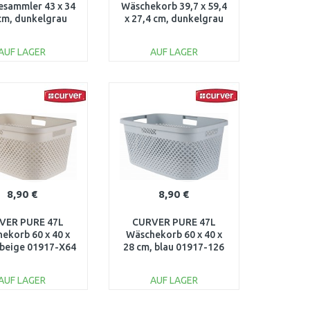
sammler 43 x 34
Wäschekorb 39,7 x 59,4
 cm, dunkelgrau
x 27,4 cm, dunkelgrau
08093-G44
00572-Z68
AUF LAGER
AUF LAGER
IN DEN
IN DEN
ARENKORB
WARENKORB
Vergleichen
Vergleichen
8,90 €
8,90 €
VER PURE 47L
CURVER PURE 47L
ekorb 60 x 40 x
Wäschekorb 60 x 40 x
 beige 01917-X64
28 cm, blau 01917-126
AUF LAGER
AUF LAGER
IN DEN
IN DEN