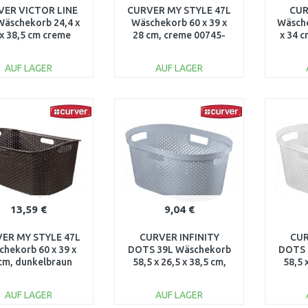
VER VICTOR LINE
CURVER MY STYLE 47L
CUR
Wäschekorb 24,4 x
Wäschekorb 60 x 39 x
Wäsche
 x 38,5 cm creme
28 cm, creme 00745-
x 34 
00048-058
885
AUF LAGER
AUF LAGER
IN DEN
IN DEN
WARENKORB
WARENKORB
W
Vergleichen
Vergleichen
13,59 €
9,04 €
ER MY STYLE 47L
CURVER INFINITY
CUR
hekorb 60 x 39 x
DOTS 39L Wäschekorb
DOTS 
cm, dunkelbraun
58,5 x 26,5 x 38,5 cm,
58,5 
00745-210
grau 04755-099
we
AUF LAGER
AUF LAGER