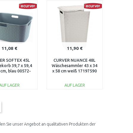
ARENKORB
WARENKORB
Vergleichen
Vergleichen
11,08 €
11,90 €
ER SOFTEX 45L
CURVER NUANCE 48L
korb 39,7 x 59,4
Wäschesammler 43 x 34
 cm, blau 00572-
x 58 cm weiß 17197590
Z69
AUF LAGER
AUF LAGER
IN DEN
IN DEN
ARENKORB
WARENKORB
Vergleichen
Vergleichen
en Sie unser Angebot an qualitativen Produkten der