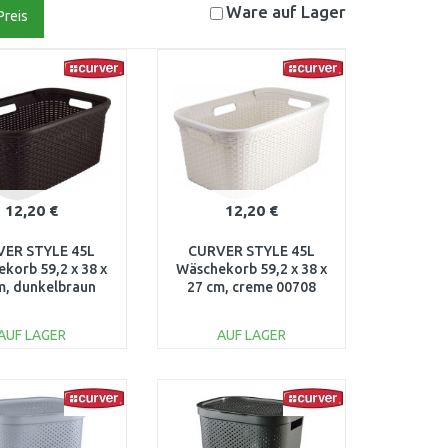
Ware auf
Lager
Preis
12,20 €
12,20 €
VER STYLE 45L
CURVER STYLE 45L
korb 59,2 x 38 x
Wäschekorb 59,2 x 38 x
m, dunkelbraun
27 cm, creme 00708
00708-210
AUF LAGER
AUF LAGER
IN DEN
IN DEN
ARENKORB
WARENKORB
Vergleichen
Vergleichen