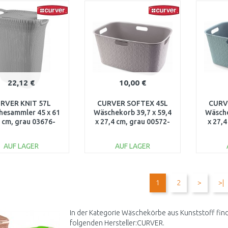
WARENKORB
WARENKORB
W
Vergleichen
Vergleichen
22,12 €
10,00 €
RVER KNIT 57L
CURVER SOFTEX 45L
CURV
hesammler 45 x 61
Wäschekorb 39,7 x 59,4
Wäsche
4 cm, grau 03676-
x 27,4 cm, grau 00572-
x 27,4
099
Z70
AUF LAGER
AUF LAGER
IN DEN
IN DEN
WARENKORB
WARENKORB
W
1
2
>
>|
Vergleichen
Vergleichen
In der Kategorie Wäschekörbe aus Kunststoff find
folgenden Hersteller:CURVER.