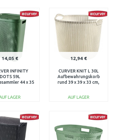
IN DEN
IN DEN
ARENKORB
WARENKORB
Vergleichen
Vergleichen
14,05 €
12,94 €
VER INFINITY
CURVER KNIT L 30L
DOTS 59L
Aufbewahrungskorb
sammler 44 x 35
rund 39 x 39 x 33 cm,
cm, grün 04754-
creme 03673-X54
S86
AUF LAGER
AUF LAGER
IN DEN
IN DEN
ARENKORB
WARENKORB
Vergleichen
Vergleichen