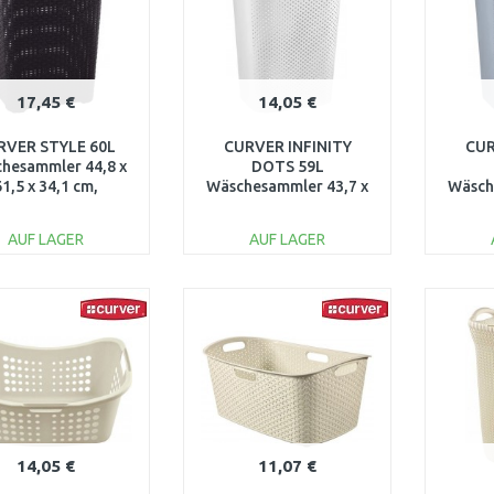
17,45 €
14,05 €
RVER STYLE 60L
CURVER INFINITY
CUR
hesammler 44,8 x
DOTS 59L
61,5 x 34,1 cm,
Wäschesammler 43,7 x
Wäsch
elbraun 00707-210
60,2 x 35,1 cm, weiß
60,2 
04754-N23
AUF LAGER
AUF LAGER
IN DEN
IN DEN
WARENKORB
WARENKORB
W
Vergleichen
Vergleichen
14,05 €
11,07 €