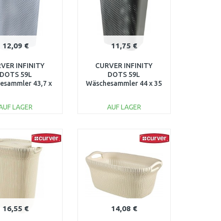
12,09 €
11,75 €
VER INFINITY
CURVER INFINITY
DOTS 59L
DOTS 59L
esammler 43,7 x
Wäschesammler 44 x 35
x 35,1 cm, grau
x 60 cm, dunkelgrau
04754-099
04754-G43
AUF LAGER
AUF LAGER
IN DEN
IN DEN
ARENKORB
WARENKORB
Vergleichen
Vergleichen
16,55 €
14,08 €