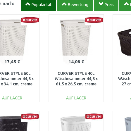
 nach:
Popularität
Bewertung
Preis
17,45 €
14,08 €
RVER STYLE 60L
CURVER STYLE 40L
CUR
hesammler 44,8 x
Wäschesammler 44,8 x
Wäsche
 x 34,1 cm, creme
61,5 x 26,5 cm, creme
27 c
00707-885
00709-885
AUF LAGER
AUF LAGER
IN DEN
IN DEN
WARENKORB
WARENKORB
W
Vergleichen
Vergleichen