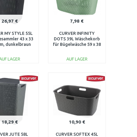
26,97 €
7,98 €
R MY STYLE 55L
CURVER INFINITY
sammler 43 x 33
DOTS 39L Wäschekorb
cm, dunkelbraun
für Bügelwäsche 59 x 38
00713-210
x 27 cm, grün 04755-
S86
AUF LAGER
AUF LAGER
IN DEN
IN DEN
ARENKORB
WARENKORB
Vergleichen
Vergleichen
18,29 €
10,90 €
VER JUTE 58L
CURVER SOFTEX 45L