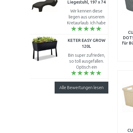
Liegestuhl, 197 x 74
x 36 cm, graphit
Wir kennen diese
17199231
liegen aus unserem
Kretaurlaub. Ich habe
so gut darauf
CU
gelegen, dass ich am
DOTS
KETER EASY GROW
Strand direkt das
für B
120L
Typenschild
x 2
Hochbeet/Pflanzkasten,
abfotografiert ha..
Bin super zufrieden,
anthrazit 17194592
so toll ausgefallen.
Optisch ein
Augenschmaus und
die Qualität ist top.
Jetzt kann ich meine
Alle Bewertungen lesen
Erdorchideen
einpflanzen u..
CU