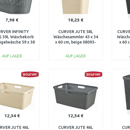
7,98 €
18,23 €
RVER INFINITY
CURVER JUTE 58L
CURVE
 39L Wäschekorb
Wäschesammler 43 x 34
Wäsche
ügelwäsche 59 x 38
x 60 cm, beige 08093-
x 60 
7 cm, dunkelgrau
885
04755-G43
AUF LAGER
AUF LAGER
IN DEN
IN DEN
WARENKORB
WARENKORB
W
Vergleichen
Vergleichen
12,34 €
12,34 €
RVER JUTE 46L
CURVER JUTE 46L
CUR