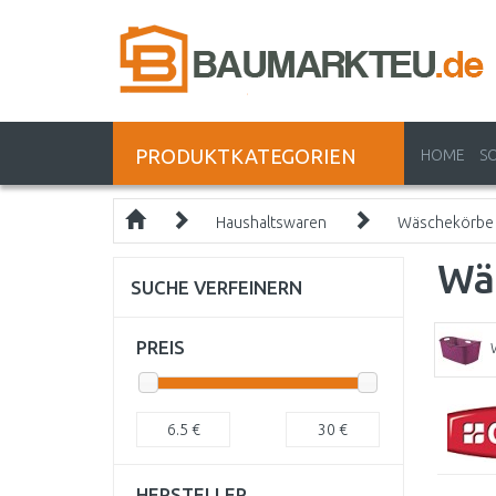
PRODUKTKATEGORIEN
HOME
S
Haushaltswaren
Wäschekörbe
Wä
SUCHE VERFEINERN
PREIS
6.5
€
30
€
HERSTELLER