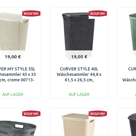
IN DEN
IN DEN
WARENKORB
WARENKORB
W
Vergleichen
Vergleichen
19,00 €
19,05 €
ER MY STYLE 55L
CURVER STYLE 40L
CUR
hesammler 43 x 33
Wäschesammler 44,8 x
 cm, creme 00713-
61,5 x 26,5 cm,
Wäsche
885
dunkelgrau 00709-308
x 60 
AUF LAGER
AUF LAGER
IN DEN
IN DEN
WARENKORB
WARENKORB
W
Vergleichen
Vergleichen