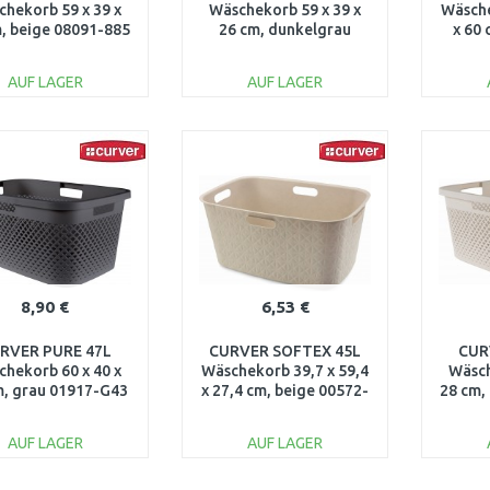
hekorb 59 x 39 x
Wäschekorb 59 x 39 x
Wäsche
, beige 08091-885
26 cm, dunkelgrau
x 60
08091-G44
AUF LAGER
AUF LAGER
IN DEN
IN DEN
WARENKORB
WARENKORB
W
Vergleichen
Vergleichen
8,90 €
6,53 €
RVER PURE 47L
CURVER SOFTEX 45L
CUR
hekorb 60 x 40 x
Wäschekorb 39,7 x 59,4
Wäsch
m, grau 01917-G43
x 27,4 cm, beige 00572-
28 cm,
Z67
AUF LAGER
AUF LAGER
IN DEN
IN DEN