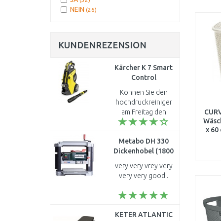
Puderrosa
(1)
NEIN
(26)
KUNDENREZENSION
Kärcher K 7 Smart
Control
Hochdruckreiniger
Können Sie den
(600 l/h/180 bar)
hochdruckreiniger
1.317-200.0
am Freitag den
CURV
Wäsc
17.02.2023 anliefern..
x 60
Metabo DH 330
Dickenhobel (1800
W) 0200033000
very very vrey very
very very good..
KETER ATLANTIC