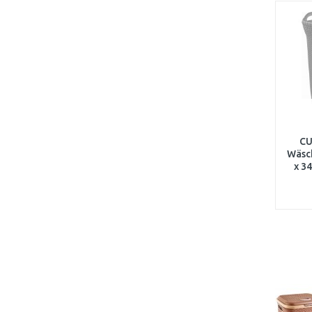
CU
Wäsc
x 3