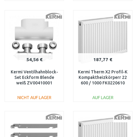
IN DEN
IN DEN
WARENKORB
WARENKORB
Vergleichen
Vergleichen
54,56 €
187,77 €
Kermi Ventilhahnblock-
Kermi Therm X2 Profil-K
Set Eckform Blende
Kompaktheizkörperr 22
weiß ZV00410001
600 / 1000 FK0220610
NICHT AUF LAGER
AUF LAGER
IN DEN
IN DEN
WARENKORB
WARENKORB
Vergleichen
Vergleichen