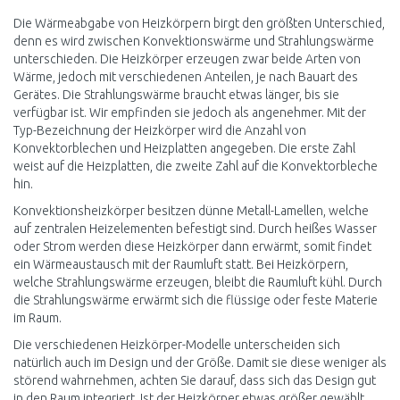
Die Wärmeabgabe von Heizkörpern birgt den größten Unterschied,
denn es wird zwischen Konvektionswärme und Strahlungswärme
unterschieden. Die Heizkörper erzeugen zwar beide Arten von
Wärme, jedoch mit verschiedenen Anteilen, je nach Bauart des
Gerätes. Die Strahlungswärme braucht etwas länger, bis sie
verfügbar ist. Wir empfinden sie jedoch als angenehmer. Mit der
Typ-Bezeichnung der Heizkörper wird die Anzahl von
Konvektorblechen und Heizplatten angegeben. Die erste Zahl
weist auf die Heizplatten, die zweite Zahl auf die Konvektorbleche
hin.
Konvektionsheizkörper besitzen dünne Metall-Lamellen, welche
auf zentralen Heizelementen befestigt sind. Durch heißes Wasser
oder Strom werden diese Heizkörper dann erwärmt, somit findet
ein Wärmeaustausch mit der Raumluft statt. Bei Heizkörpern,
welche Strahlungswärme erzeugen, bleibt die Raumluft kühl. Durch
die Strahlungswärme erwärmt sich die flüssige oder feste Materie
im Raum.
Die verschiedenen Heizkörper-Modelle unterscheiden sich
natürlich auch im Design und der Größe. Damit sie diese weniger als
störend wahrnehmen, achten Sie darauf, dass sich das Design gut
in den Raum integriert. Ist der Heizkörper etwas größer gewählt,