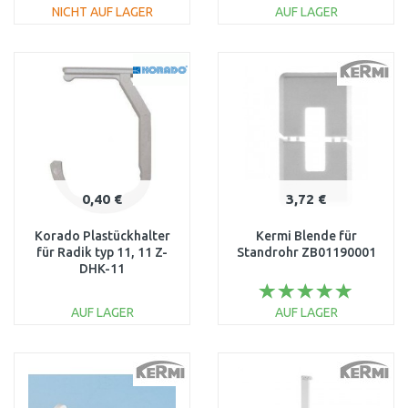
NICHT AUF LAGER
AUF LAGER
IN DEN
IN DEN
WARENKORB
WARENKORB
Vergleichen
Vergleichen
0,40 €
3,72 €
Korado Plastückhalter
Kermi Blende für
für Radik typ 11, 11 Z-
Standrohr ZB01190001
DHK-11
AUF LAGER
AUF LAGER
IN DEN
IN DEN
WARENKORB
WARENKORB
Vergleichen
Vergleichen