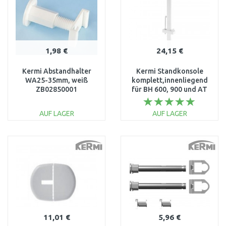
1,98 €
24,15 €
Kermi Abstandhalter
Kermi Standkonsole
WA25-35mm, weiß
komplett,innenliegend
ZB02850001
für BH 600, 900 und AT
954 mm ZB01380002
AUF LAGER
AUF LAGER
IN DEN
IN DEN
WARENKORB
WARENKORB
Vergleichen
Vergleichen
11,01 €
5,96 €