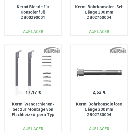
Kermi Blende für
Kermi Bohrkonsolen-Set
Konsolenfuß
Länge 200 mm
ZB00290001
ZB02760004
AUF LAGER
AUF LAGER
IN DEN
IN DEN
WARENKORB
WARENKORB
Vergleichen
Vergleichen
17,17 €
2,52 €
Kermi Wandschienen-
Kermi Bohrkonsole lose
Set zur Montage von
Länge 200 mm
Flachheizkörpern Typ
ZB02780004
12, 22 , 33, 600 mm
ZB02970005
AUF LAGER
AUF LAGER