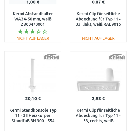
1,00 €
0,87 €
Kermi Abstandhalter
Kermi Clip für seitliche
WA34-50 mm, weiß
Abdeckung für Typ 11 -
ZB00470001
33, links, weiß RAL9016
ZK00060001
NICHT AUF LAGER
NICHT AUF LAGER
IN DEN
IN DEN
WARENKORB
WARENKORB
Vergleichen
Vergleichen
20,10 €
2,98 €
Kermi Standkonsole Typ
Kermi Clip für seitliche
11 - 33 Heizkörper
Abdeckung für Typ 11 -
Standfuß BH 300 - 554
33, rechts, weiß
mm ZB01380001
RAL9016 ZK00070001