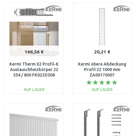
WARENKORB
WARENKORB
Vergleichen
Vergleichen
166,56 €
20,21 €
Kermi Therm X2 Profil-K
Kermi obere Abdeckung
Austauschheizkörper 22
Profil 22 1000 mm
554 / 800 FK022D508
ZA00170007
AUF LAGER
AUF LAGER
IN DEN
IN DEN
WARENKORB
WARENKORB
Vergleichen
Vergleichen