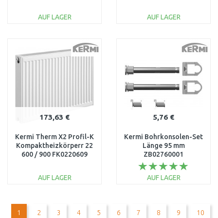
FTV220601201R1K
FTV220601001R1K
AUF LAGER
AUF LAGER
IN DEN
IN DEN
WARENKORB
WARENKORB
Vergleichen
Vergleichen
173,63 €
5,76 €
Kermi Therm X2 Profil-K
Kermi Bohrkonsolen-Set
Kompaktheizkörperr 22
Länge 95 mm
600 / 900 FK0220609
ZB02760001
AUF LAGER
AUF LAGER
IN DEN
IN DEN
WARENKORB
WARENKORB
1
2
3
4
5
6
7
8
9
10