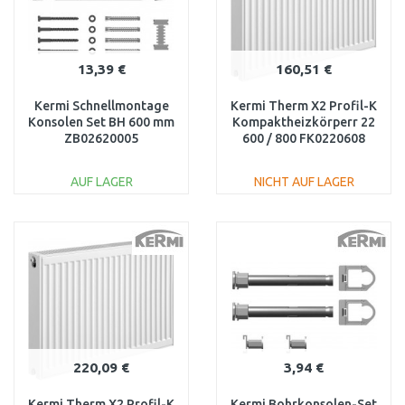
13,39 €
160,51 €
Kermi Schnellmontage
Kermi Therm X2 Profil-K
Konsolen Set BH 600 mm
Kompaktheizkörperr 22
ZB02620005
600 / 800 FK0220608
AUF LAGER
NICHT AUF LAGER
IN DEN
IN DEN
WARENKORB
WARENKORB
Vergleichen
Vergleichen
220,09 €
3,94 €
Kermi Therm X2 Profil-K
Kermi Bohrkonsolen-Set