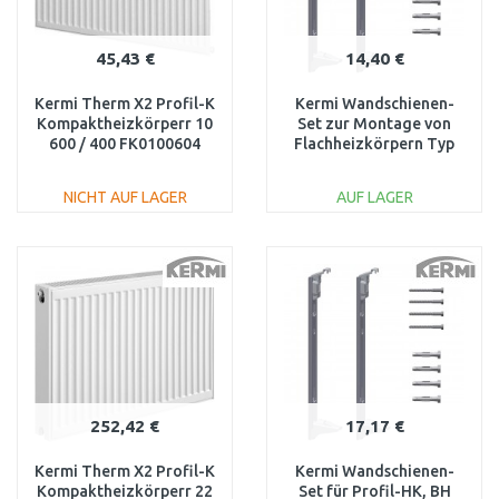
45,43 €
14,40 €
Kermi Therm X2 Profil-K
Kermi Wandschienen-
Kompaktheizkörperr 10
Set zur Montage von
600 / 400 FK0100604
Flachheizkörpern Typ
12, 22 , 33, 554 mm
ZB02970004
NICHT AUF LAGER
AUF LAGER
IN DEN
IN DEN
WARENKORB
WARENKORB
Vergleichen
Vergleichen
252,42 €
17,17 €
Kermi Therm X2 Profil-K
Kermi Wandschienen-
Kompaktheizkörperr 22
Set für Profil-HK, BH