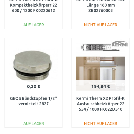
Kompaktheizkörperr 22
Länge 160 mm
600 / 1200 FK0220612
ZB02760003
AUF LAGER
NICHT AUF LAGER
IN DEN
IN DEN
WARENKORB
WARENKORB
Vergleichen
Vergleichen
0,20 €
194,84 €
GEOS Blindstopfen 1/2''
Kermi Therm X2 Profil-K
vernickelt 2827
Austauschheizkörper 22
554 / 1000 FK022D510
AUF LAGER
NICHT AUF LAGER
IN DEN
IN DEN