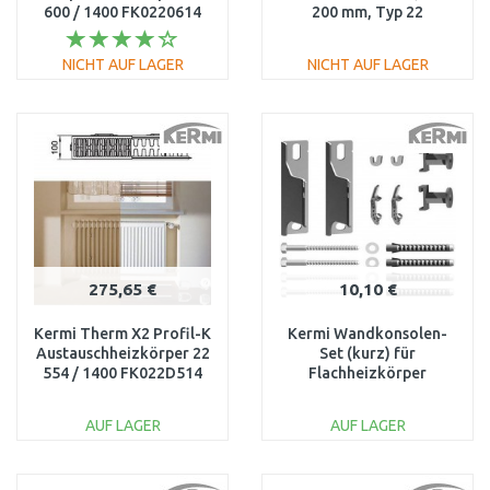
600 / 1400 FK0220614
200 mm, Typ 22
ZB02970017
NICHT AUF LAGER
NICHT AUF LAGER
IN DEN
IN DEN
WARENKORB
WARENKORB
Vergleichen
Vergleichen
275,65 €
10,10 €
Kermi Therm X2 Profil-K
Kermi Wandkonsolen-
Austauschheizkörper 22
Set (kurz) für
554 / 1400 FK022D514
Flachheizkörper
Wandabstand 30 mm,
weiß ZB02640001
AUF LAGER
AUF LAGER
IN DEN
IN DEN
WARENKORB
WARENKORB