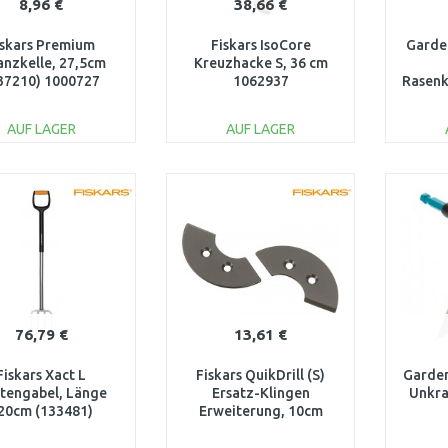
8,96 €
38,66 €
iskars Premium
Fiskars IsoCore
Garde
anzkelle, 27,5cm
Kreuzhacke S, 36 cm
37210) 1000727
1062937
Rasenk
AUF LAGER
AUF LAGER
IN DEN
IN DEN
WARENKORB
WARENKORB
W
Vergleichen
Vergleichen
76,79 €
13,61 €
Fiskars Xact L
Fiskars QuikDrill (S)
Garde
tengabel, Länge
Ersatz-Klingen
Unkra
20cm (133481)
Erweiterung, 10cm
1003685
(134717) 1000637