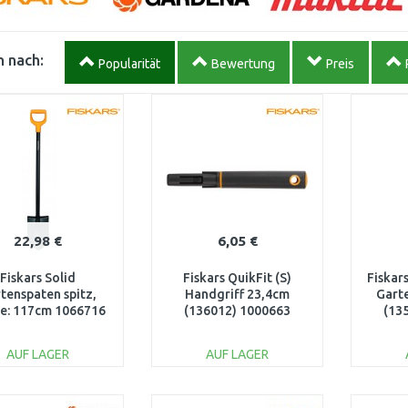
 nach:
Popularität
Bewertung
Preis
22,98 €
6,05 €
Fiskars Solid
Fiskars QuikFit (S)
Fiskar
tenspaten spitz,
Handgriff 23,4cm
Gart
e: 117cm 1066716
(136012) 1000663
(13
AUF LAGER
AUF LAGER
IN DEN
IN DEN
WARENKORB
WARENKORB
W