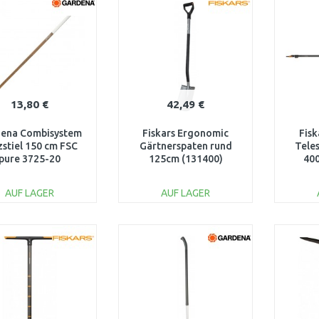
Vergleichen
Vergleichen
13,80 €
42,49 €
ena Combisystem
Fiskars Ergonomic
Fisk
zstiel 150 cm FSC
Gärtnerspaten rund
Teles
pure 3725-20
125cm (131400)
400
1025375, 1067512
AUF LAGER
AUF LAGER
IN DEN
IN DEN
WARENKORB
WARENKORB
W
Vergleichen
Vergleichen