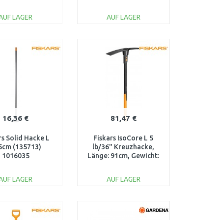
AUF LAGER
AUF LAGER
IN DEN
IN DEN
ARENKORB
WARENKORB
Vergleichen
Vergleichen
16,36 €
81,47 €
rs Solid Hacke L
Fiskars IsoCore L 5
5cm (135713)
lb/36" Kreuzhacke,
1016035
Länge: 91cm, Gewicht:
3,4kg 1020166
AUF LAGER
AUF LAGER
IN DEN
IN DEN
ARENKORB
WARENKORB