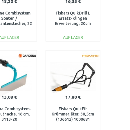
18,20 €
16,35 €
na Combisystem
Fiskars QuikDrill L
Spaten /
Ersatz-Klingen
antenstecher, 22
Erweiterung, 20cm
cm 3149-20
(134737) 1000641
AUF LAGER
AUF LAGER
IN DEN
IN DEN
ARENKORB
WARENKORB
Vergleichen
Vergleichen
13,08 €
17,80 €
na Combisystem-
Fiskars QuikFit
uthacke, 16 cm,
Krümmerjäter, 30,5cm
3113-20
(136512) 1000681