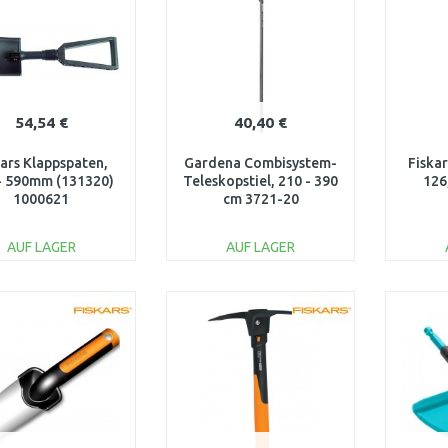
Vergleichen
Vergleichen
54,54 €
40,40 €
kars Klappspaten,
Gardena Combisystem-
Fiskar
- 590mm (131320)
Teleskopstiel, 210 - 390
126
1000621
cm 3721-20
AUF LAGER
AUF LAGER
IN DEN
IN DEN
WARENKORB
WARENKORB
W
Vergleichen
Vergleichen