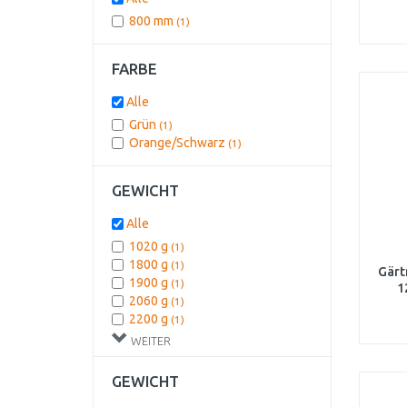
800 mm
(1)
FARBE
Alle
Grün
(1)
Orange/Schwarz
(1)
GEWICHT
Alle
1020 g
(1)
1800 g
(1)
Gärt
1900 g
(1)
1
2060 g
(1)
10
2200 g
(1)
WEITER
GEWICHT