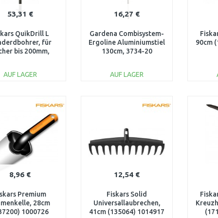
53,31 €
16,27 €
skars QuikDrill L
Gardena Combisystem-
Fiska
derdbohrer, für
Ergoline Aluminiumstiel
90cm (
cher bis 200mm,
130cm, 3734-20
änge 1100mm
1000640
AUF LAGER
AUF LAGER
IN DEN
IN DEN
WARENKORB
WARENKORB
W
Vergleichen
Vergleichen
8,96 €
12,54 €
iskars Premium
Fiskars Solid
Fiska
umenkelle, 28cm
Universallaubrechen,
Kreuzh
37200) 1000726
41cm (135064) 1014917
(17