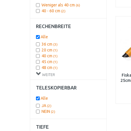
Weniger als 40 cm
(6)
40 - 60 cm
(2)
RECHENBREITE
Alle
36 cm
(3)
20 cm
(1)
40 cm
(1)
45 cm
(1)
48 cm
(1)
WEITER
Fisk
25cm
TELESKOPIERBAR
Alle
JA
(2)
NEIN
(2)
TIEFE