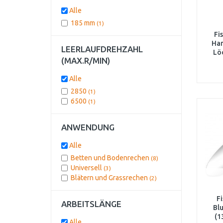
Alle
185 mm
(1)
Fi
Han
LEERLAUFDREHZAHL
Lö
(MAX.R/MIN)
L
Alle
2850
(1)
6500
(1)
ANWENDUNG
Alle
Betten und Bodenrechen
(8)
Universell
(3)
Blätern und Grassrechen
(2)
F
ARBEITSLÄNGE
Bl
(1
Alle