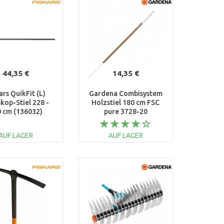
Vergleichen
Vergleichen
44,35 €
14,35 €
ars QuikFit (L)
Gardena Combisystem
kop-Stiel 228 -
Holzstiel 180 cm FSC
 cm (136032)
pure 3728-20
1000665
AUF LAGER
AUF LAGER
IN DEN
IN DEN
ARENKORB
WARENKORB
Vergleichen
Vergleichen