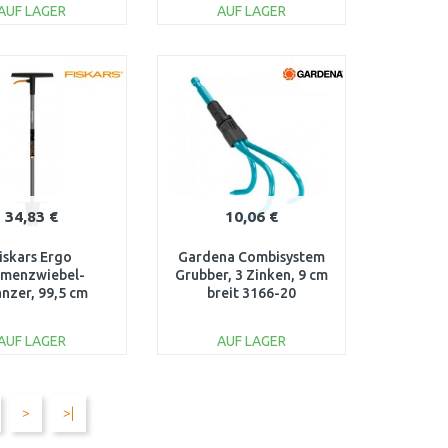
AUF LAGER
AUF LAGER
IN DEN
IN DEN
ARENKORB
WARENKORB
Vergleichen
Vergleichen
34,83 €
10,06 €
iskars Ergo
Gardena Combisystem
umenzwiebel-
Grubber, 3 Zinken, 9 cm
anzer, 99,5 cm
breit 3166-20
1057078
AUF LAGER
AUF LAGER
IN DEN
IN DEN
ARENKORB
WARENKORB
>
>|
Vergleichen
Vergleichen