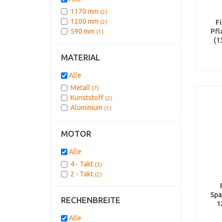
1170 mm
(2)
1200 mm
(2)
F
590 mm
Pfl
(1)
(1
MATERIAL
Alle
Metall
(7)
Kunststoff
(2)
Aluminium
(1)
MOTOR
Alle
4 - Takt
(3)
2 - Takt
(2)
Spa
RECHENBREITE
1
Alle