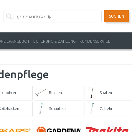
SUCHEN
ONDERANGEBOT
LIEFERUNG & ZAHLUNG
KUNDENSERVICE
denpflege
Erdbohrer
Rechen
Spaten
Spitzhacken
Schaufeln
Gabeln