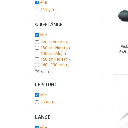
Alle
115 g
(1)
GRIFFLÄNGE
Alle
120 - 160 cm
(2)
Fis
130 cm (Holz)
(2)
249 
130 cm (Alu)
(1)
150 cm (Holz)
(1)
160 - 290 cm
(1)
180 cm (Holz)
(1)
WEITER
210 - 390 cm
(1)
78 cm
(1)
LEISTUNG
Mehr als160 cm
(1)
Alle
1 kW
(1)
LÄNGE
Alle