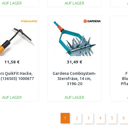
AUF LAGER
AUF LAGER
IN DEN
IN DEN
WARENKORB
WARENKORB
W
Vergleichen
Vergleichen
11,58 €
31,49 €
ars QuikFit Hacke,
Gardena Combisystem-
F
 (136503) 1000677
Sternfräse, 14 cm,
Bl
3196-20
Pfl
AUF LAGER
AUF LAGER
IN DEN
IN DEN
WARENKORB
WARENKORB
W
1
2
3
4
5
6
Vergleichen
Vergleichen