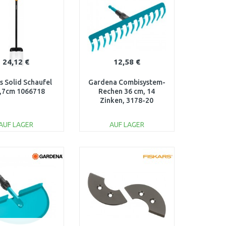
Vergleichen
Vergleichen
24,12 €
12,58 €
s Solid Schaufel
Gardena Combisystem-
,7cm 1066718
Rechen 36 cm, 14
Zinken, 3178-20
AUF LAGER
AUF LAGER
IN DEN
IN DEN
ARENKORB
WARENKORB
Vergleichen
Vergleichen