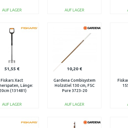
AUF LAGER
AUF LAGER
IN DEN
IN DEN
WARENKORB
WARENKORB
W
Vergleichen
Vergleichen
51,55 €
10,20 €
Fiskars Xact
Gardena Combisystem
Fiska
nerspaten, Länge:
Holzstiel 130 cm, FSC
15
20cm (131481)
Pure 3723-20
03681, 1066730
AUF LAGER
AUF LAGER
IN DEN
IN DEN
WARENKORB
WARENKORB
W