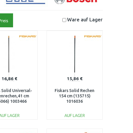
Ware auf
Lager
Preis
16,86 €
15,86 €
s Solid Universal-
Fiskars Solid Rechen
enrechen,41 cm
154 cm (135715)
5066) 1003466
1016036
AUF LAGER
AUF LAGER
IN DEN
IN DEN
ARENKORB
WARENKORB