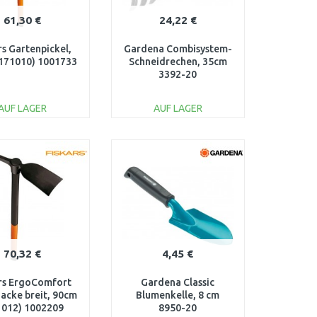
61,30 €
24,22 €
rs Gartenpickel,
Gardena Combisystem-
171010) 1001733
Schneidrechen, 35cm
3392-20
AUF LAGER
AUF LAGER
IN DEN
IN DEN
ARENKORB
WARENKORB
Vergleichen
Vergleichen
70,32 €
4,45 €
rs ErgoComfort
Gardena Classic
acke breit, 90cm
Blumenkelle, 8 cm
1012) 1002209
8950-20