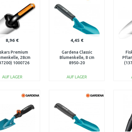
8,96 €
4,45 €
iskars Premium
Gardena Classic
Fis
umenkelle, 28cm
Blumenkelle, 8 cm
Pfla
37200) 1000726
8950-20
(13
AUF LAGER
AUF LAGER
IN DEN
IN DEN
WARENKORB
WARENKORB
W
Vergleichen
Vergleichen