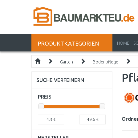
PRODUKTKATEGORIEN
HOME
S
Garten
Bodenpflege
Pfl
SUCHE VERFEINERN
PREIS
Ordnen
4.3
€
49.6
€
HERSTELLER