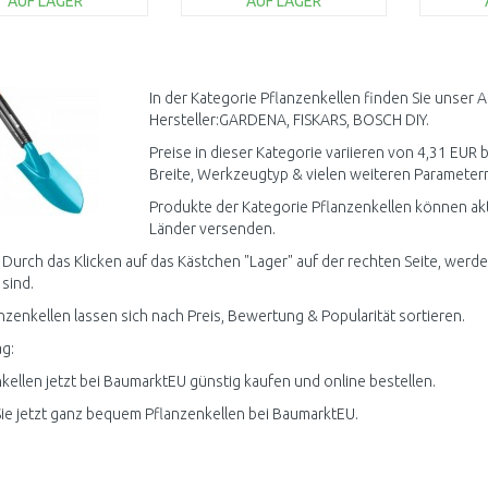
AUF LAGER
AUF LAGER
IN DEN
IN DEN
WARENKORB
WARENKORB
W
Vergleichen
Vergleichen
In der Kategorie Pflanzenkellen finden Sie unser 
Hersteller:GARDENA, FISKARS, BOSCH DIY.
Preise in dieser Kategorie variieren von 4,31 EUR b
Breite, Werkzeugtyp & vielen weiteren Parametern 
Produkte der Kategorie Pflanzenkellen können akt
Länder versenden.
 Durch das Klicken auf das Kästchen "Lager" auf der rechten Seite, werde
 sind.
anzenkellen lassen sich nach Preis, Bewertung & Popularität sortieren.
g:
kellen jetzt bei BaumarktEU günstig kaufen und online bestellen.
ie jetzt ganz bequem Pflanzenkellen bei BaumarktEU.