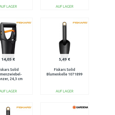
AUF LAGER
AUF LAGER
IN DEN
IN DEN
ARENKORB
WARENKORB
Vergleichen
Vergleichen
14,05 €
5,49 €
iskars Solid
Fiskars Solid
umenzwiebel-
Blumenkelle 1071899
anzer, 24,3 cm
1057079
AUF LAGER
AUF LAGER
IN DEN
IN DEN
ARENKORB
WARENKORB
Vergleichen
Vergleichen