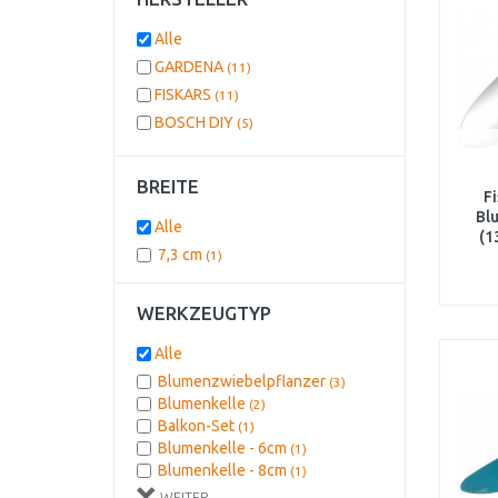
Alle
GARDENA
(11)
FISKARS
(11)
BOSCH DIY
(5)
BREITE
F
Bl
Alle
(1
7,3 cm
(1)
WERKZEUGTYP
Alle
Blumenzwiebelpflanzer
(3)
Blumenkelle
(2)
Balkon-Set
(1)
Blumenkelle - 6cm
(1)
Blumenkelle - 8cm
(1)
Blumenkralle
(1)
WEITER