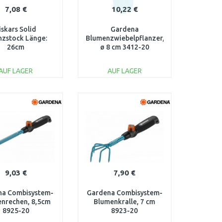
7,08 €
10,22 €
iskars Solid
Gardena
nzstock Länge:
Blumenzwiebelpflanzer,
26cm
ø 8 cm 3412-20
aserverstärkter
tstoff 1057080
AUF LAGER
AUF LAGER
IN DEN
IN DEN
ARENKORB
WARENKORB
Vergleichen
Vergleichen
9,03 €
7,90 €
na Combisystem-
Gardena Combisystem-
nrechen, 8,5cm
Blumenkralle, 7 cm
8925-20
8923-20