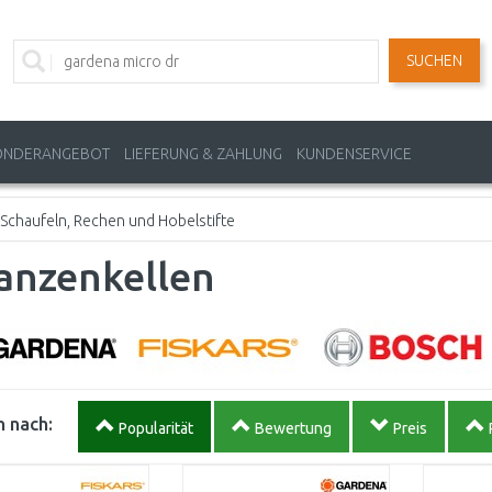
SUCHEN
ONDERANGEBOT
LIEFERUNG & ZAHLUNG
KUNDENSERVICE
Schaufeln, Rechen und Hobelstifte
anzenkellen
 nach:
Popularität
Bewertung
Preis