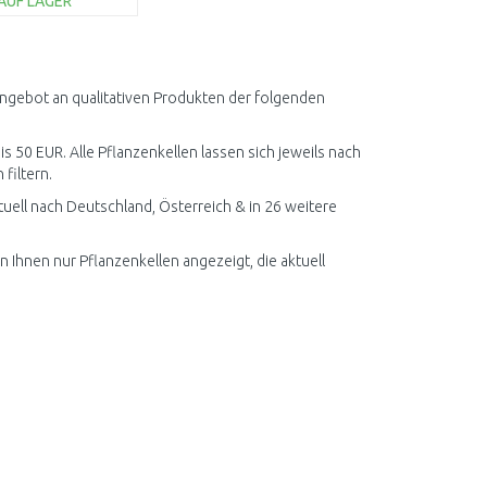
AUF LAGER
IN DEN
ARENKORB
Vergleichen
Angebot an qualitativen Produkten der folgenden
is 50 EUR. Alle Pflanzenkellen lassen sich jeweils nach
filtern.
uell nach Deutschland, Österreich & in 26 weitere
n Ihnen nur Pflanzenkellen angezeigt, die aktuell