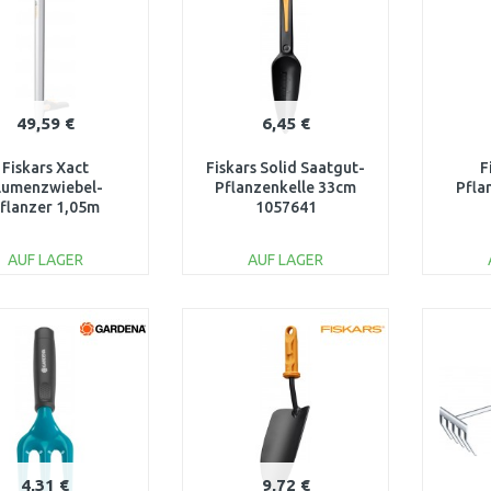
49,59 €
6,45 €
Fiskars Xact
Fiskars Solid Saatgut-
F
lumenzwiebel-
Pflanzenkelle 33cm
Pfla
flanzer 1,05m
1057641
1057077
AUF LAGER
AUF LAGER
IN DEN
IN DEN
WARENKORB
WARENKORB
W
Vergleichen
Vergleichen
4,31 €
9,72 €