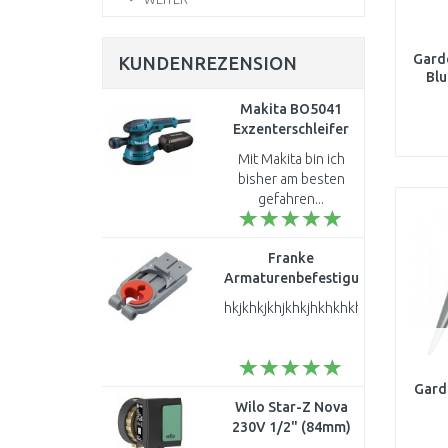
Blumenrechen
(1)
Grubber
(1)
Kleinbesen
(1)
Gard
KUNDENREZENSION
Kleingrubber
(1)
Blu
Pflanzer
(1)
Makita BO5041
Pflanzschaufe
(1)
Exzenterschleifer
(300W/125mm)
Mit Makita bin ich
bisher am besten
gefahren...
Franke
Armaturenbefestigung
für alle Armaturen
hkjkhkjkhjkhkjhkhkhkhkjhkhkhkhkhkhk
mit Bohrloch 35 mm
133.0026.896
Gard
Wilo Star-Z Nova
230V 1/2" (84mm)
Trinkwasser-