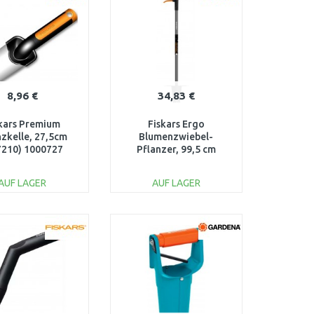
8,96 €
34,83 €
kars Premium
Fiskars Ergo
nzkelle, 27,5cm
Blumenzwiebel-
7210) 1000727
Pflanzer, 99,5 cm
1057078
AUF LAGER
AUF LAGER
IN DEN
IN DEN
ARENKORB
WARENKORB
Vergleichen
Vergleichen