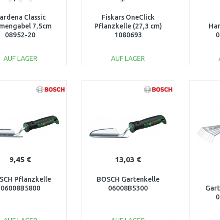
ardena Classic
Fiskars OneClick
mengabel 7,5cm
Pflanzkelle (27,3 cm)
Ha
08952-20
1080693
0
AUF LAGER
AUF LAGER
IN DEN
IN DEN
WARENKORB
WARENKORB
W
Vergleichen
Vergleichen
9,45 €
13,03 €
SCH Pflanzkelle
BOSCH Gartenkelle
06008B5800
06008B5300
Gar
0