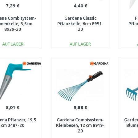
7,29 €
4,40 €
ena Combisystem-
Gardena Classic
F
menkelle, 8,5cm
Pflanzkelle, 6cm 8951-
Pfla
8929-20
20
Glasf
Kuns
AUF LAGER
AUF LAGER
IN DEN
IN DEN
WARENKORB
WARENKORB
W
Vergleichen
Vergleichen
kkkkjhkjhkjhkjhkjhkjhkjhkjhkhj..
8,01 €
9,88 €
ena Pflanzer, 19,5
Gardena Combisystem-
Garde
cm 3487-20
Kleinbesen, 12 cm 8919-
Blume
20