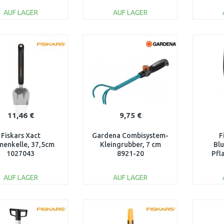
AUF LAGER
AUF LAGER
IN DEN
IN DEN
WARENKORB
WARENKORB
W
Vergleichen
Vergleichen
11,46 €
9,75 €
Fiskars Xact
Gardena Combisystem-
F
menkelle, 37,5cm
Kleingrubber, 7 cm
Bl
1027043
8921-20
Pfl
AUF LAGER
AUF LAGER
IN DEN
IN DEN
WARENKORB
WARENKORB
W
Vergleichen
Vergleichen