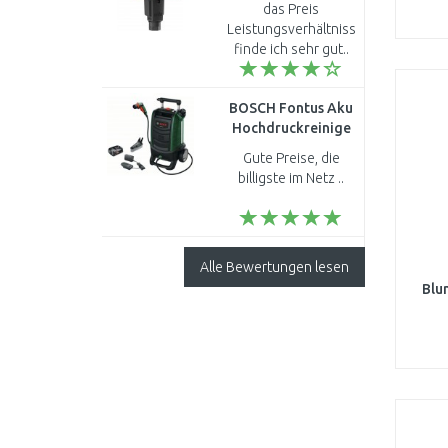
das Preis
Zirkulationspumpe
Leistungsverhältniss
4132750
finde ich sehr gut..
BOSCH Fontus Aku
Hochdruckreinige
18V, 2,5Ah
Gute Preise, die
06008B6101
billigste im Netz ..
Alle Bewertungen lesen
Blu