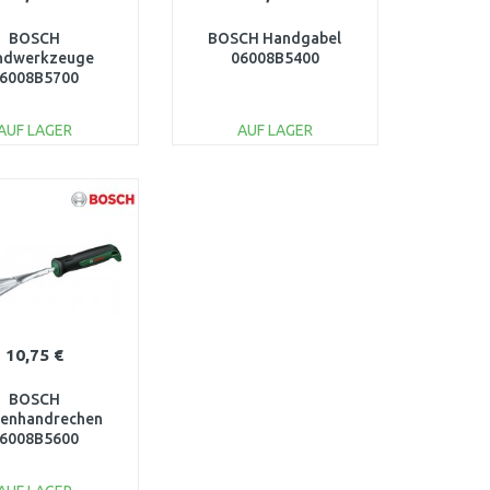
BOSCH
BOSCH Handgabel
ndwerkzeuge
06008B5400
6008B5700
AUF LAGER
AUF LAGER
IN DEN
IN DEN
ARENKORB
WARENKORB
Vergleichen
Vergleichen
10,75 €
BOSCH
tenhandrechen
6008B5600