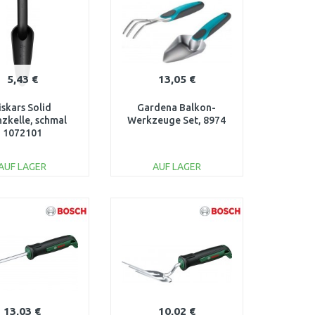
5,43 €
13,05 €
iskars Solid
Gardena Balkon-
nzkelle, schmal
Werkzeuge Set, 8974
1072101
AUF LAGER
AUF LAGER
IN DEN
IN DEN
ARENKORB
WARENKORB
Vergleichen
Vergleichen
13,03 €
10,02 €