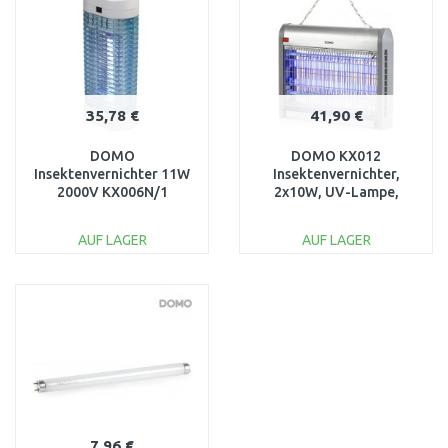
35,78 €
41,90 €
DOMO
DOMO KX012
Insektenvernichter 11W
Insektenvernichter,
2000V KX006N/1
2x10W, UV-Lampe,
geruchlos
AUF LAGER
AUF LAGER
IN DEN
IN DEN
WARENKORB
WARENKORB
Vergleichen
Vergleichen
7,96 €