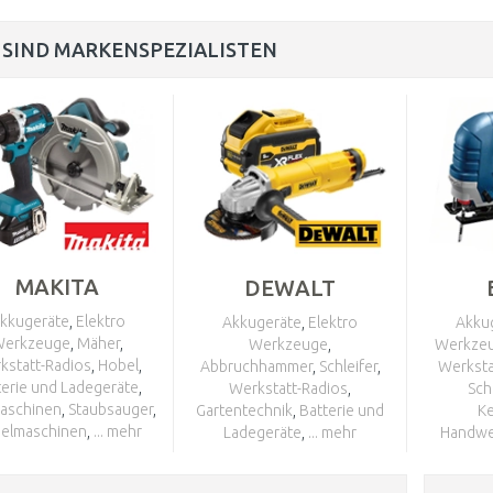
 SIND MARKENSPEZIALISTEN
MAKITA
DEWALT
kkugeräte
,
Elektro
Akkugeräte
,
Elektro
Akku
Werkzeuge
,
Mäher
,
Werkzeuge
,
Werkze
kstatt-Radios
,
Hobel
,
Abbruchhammer
,
Schleifer
,
Werksta
terie und Ladegeräte
,
Werkstatt-Radios
,
Sch
aschinen
,
Staubsauger
,
Gartentechnik
,
Batterie und
K
elmaschinen
,
... mehr
Ladegeräte
,
... mehr
Handwe