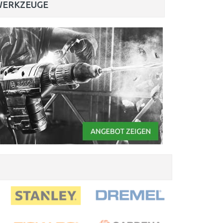
WERKZEUGE
VILEDA TURBO 3in1
Microfibre
Rotationsmopp
Rotationsmopp mit Mikrofasern für
effiziente und einfache Reinigung!
MEHR INFO