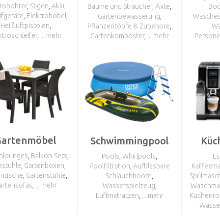
trobohrer
,
Sägen
,
Akku
Bäume und Sträucher
,
Äxte
,
Bod
ifgeräte
,
Elektrohobel
,
Gartenbewässerung
,
Wäsches
Heißluftpistolen
,
Pflanzentöpfe & Zubehöre
,
Wä
ktroschleifer
,
... mehr
Gartenkomposter
,
... mehr
Person
Gartenmöbel
Schwimmingpool
Küc
enlounges
,
Balkon-Sets
,
Pools
,
Whirlpools
,
Es
estühle
,
Gartenboxen
,
Poolfiltration
,
Aufblasbare
Kaffeem
entische
,
Gartenstühle
,
Schlauchboote
,
Spülmasc
artensofas
,
... mehr
Wasserspielzeug
,
Waschma
Luftmatratzen
,
... mehr
Küchenro
Wasse