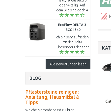
Hallo, Ist das jetzt 3
1/4'', 3-teilig
oder 4-teilig? Auf
dem Bild sind doch 4
Teile. Ich bräuchte
den Kopf und die 2
EcoFlow DELTA 3
Adapter. Griff ist
1ECO1340
weniger wichtig. L..
Ich bin sehr zufrieden
mit der Delta
3,besonders der sehr
KAT
leise Lüfter hat mich
überzeugt...
Alle Bewertungen lesen
BLOG
Pflastersteine reinigen:
Anleitung, Hausmittel &
Ge
Tipps
Welche Methode passt zu Ihrer