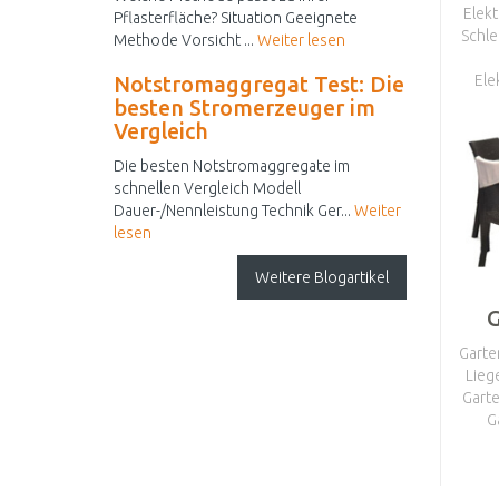
Elek
Pflasterfläche? Situation Geeignete
Schle
Methode Vorsicht ...
Weiter lesen
Ele
Notstromaggregat Test: Die
besten Stromerzeuger im
Vergleich
Die besten Notstromaggregate im
schnellen Vergleich Modell
Dauer-/Nennleistung Technik Ger...
Weiter
lesen
Weitere Blogartikel
Gart
Lieg
Gart
G