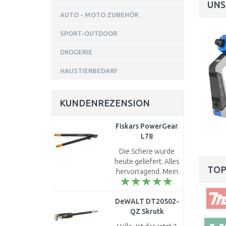
UNS
AUTO - MOTO ZUBEHÖR
VILEDA TURBO 3in1
SPORT-OUTDOOR
Microfibre
DROGERIE
Rotationsmopp
HAUSTIERBEDARF
Rotationsmopp mit Mikrofasern für
effiziente und einfache Reinigung!
MEHR INFO
KUNDENREZENSION
Fiskars PowerGear
L78
Getriebeastschere,
Die Schere wurde
69cm (112590)
heute geliefert. Alles
1000584
TOP
hervorragend. Mein
Mann hat sie sofort
ausprobiert:
DeWALT DT20502-
hervorragende
QZ Skrutk
Handhabung. Dicke
Winkelbohrvorsatz |
Äste hat sie ohn..