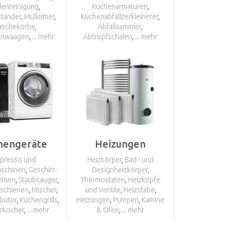
enreinigung
,
Küchenarmaturen
,
tänder
,
Mülleimer
,
Küchenabfallzerkleinerer
,
schekörbe
,
Abfallsammler
,
enwaagen
,
... mehr
Abtropfschalen
,
... mehr
hengeräte
Heizungen
presso und
Heizkörper
,
Bad - und
aschinen
,
Geschirr-
Designheizkörper
,
hinen
,
Staubsauger
,
Thermostaten
,
Heizköpfe
schienen
,
Mischer
,
und Ventile
,
Heizstäbe
,
boter
,
Küchengrills
,
Heizungen
,
Pumpen
,
Kamine
rkocher
,
... mehr
& Öfen
,
... mehr