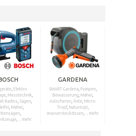
BOSCH
GARDENA
geräte
,
Elektro
SMART Gardena
,
Pumpen
,
uge
,
Messtechnik
,
Bewässerung
,
Mäher
,
tt-Radios
,
Sägen
,
Astscheren
,
Äxte
,
Micro-
leifer
,
Mäher
,
Tropf
,
NatureUp!
,
ettensägen
,
Wassersteckdosen
,
... mehr
rkzeuge
,
... mehr