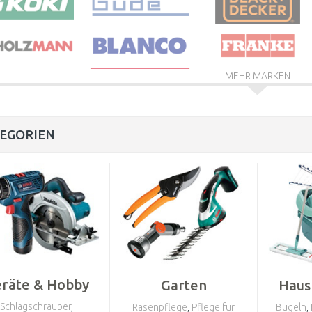
MEHR MARKEN
EGORIEN
räte & Hobby
Garten
Haus
Schlagschrauber
,
Rasenpflege
,
Pflege für
Bügeln
,