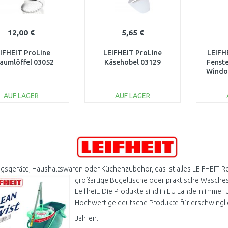
12,00 €
5,65 €
IFHEIT ProLine
LEIFHEIT ProLine
LEIFH
aumlöffel 03052
Käsehobel 03129
Fenste
Windo
AUF LAGER
AUF LAGER
IN DEN
IN DEN
WARENKORB
WARENKORB
W
Vergleichen
Vergleichen
gsgeräte, Haushaltswaren oder Küchenzubehör, das ist alles LEIFHEIT. 
großartige Bügeltische oder praktische Wäschesp
Leifheit. Die Produkte sind in EU Ländern immer 
Hochwertige deutsche Produkte für erschwingli
Jahren.