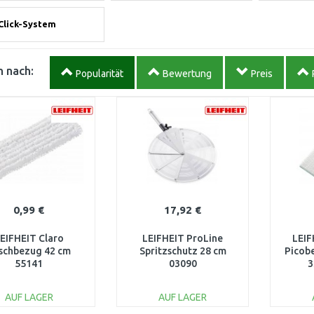
Click-System
 nach:
Popularität
Bewertung
Preis
0,99 €
17,92 €
EIFHEIT Claro
LEIFHEIT ProLine
LEIF
schbezug 42 cm
Spritzschutz 28 cm
Picobe
55141
03090
3
AUF LAGER
AUF LAGER