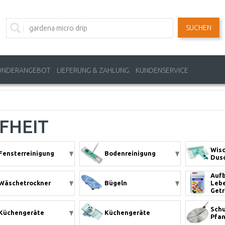
SUCHEN
ONDERANGEBOT
LIEFERUNG & ZAHLUNG
KUNDENSERVICE
IFHEIT
Wisc
Fensterreinigung
Bodenreinigung
Dusc
Auf
Wäschetrockner
Bügeln
Lebe
Get
Schu
Küchengeräte
Küchengeräte
Pfa