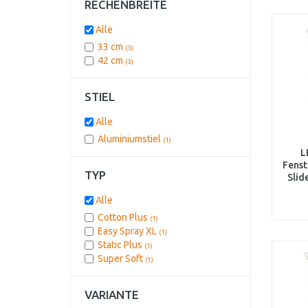
RECHENBREITE
Alle
33 cm
(3)
42 cm
(3)
STIEL
Alle
Aluminiumstiel
(1)
L
Fens
TYP
Slid
Alle
Cotton Plus
(1)
Easy Spray XL
(1)
Static Plus
(1)
Super Soft
(1)
VARIANTE