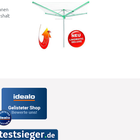
önnen
ushalt