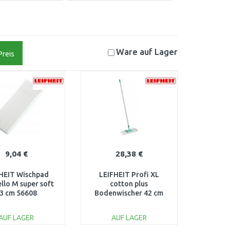
Ware auf
Lager
Preis
9,04 €
28,38 €
HEIT Wischpad
LEIFHEIT Profi XL
llo M super soft
cotton plus
3 cm 56608
Bodenwischer 42 cm
mit Aluminiumstiel
(Click System) 55020
AUF LAGER
AUF LAGER