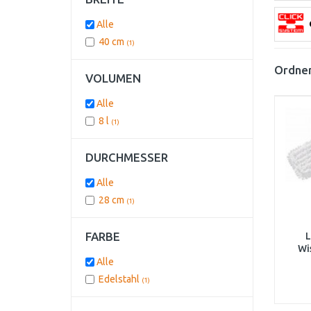
Alle
40 cm
(1)
Ordnen
VOLUMEN
Alle
8 l
(1)
DURCHMESSER
Alle
28 cm
(1)
FARBE
L
Wi
Alle
Edelstahl
(1)