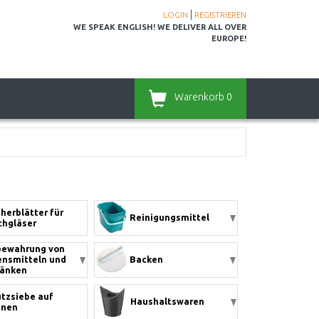
|
LOGIN
REGISTRIEREN
WE SPEAK ENGLISH! WE DELIVER ALL OVER
EUROPE!
Warenkorb
0
herblätter für
Reinigungsmittel
hgläser
bewahrung von
nsmitteln und
Backen
ränken
tzsiebe auf
Haushaltswaren
nnen