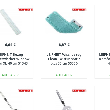
IN DEN
IN DEN
WARENKORB
WARENKORB
W
Vergleichen
Vergleichen
6,64 €
8,37 €
EIFHEIT Bezug
LEIFHEIT Wischbezug
LEIFHE
terwischer Window
Clean Twist M static
Komfo
er XL 40 cm 51343
plus 33 cm 55330
4
AUF LAGER
AUF LAGER
IN DEN
IN DEN
WARENKORB
WARENKORB
W
Vergleichen
Vergleichen