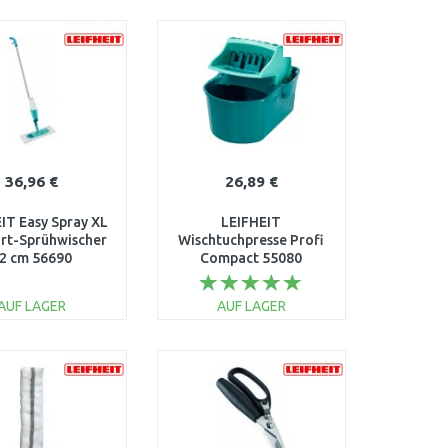
IN DEN
IN DEN
ARENKORB
WARENKORB
Vergleichen
Vergleichen
36,96 €
26,89 €
IT Easy Spray XL
LEIFHEIT
rt-Sprühwischer
Wischtuchpresse Profi
2 cm 56690
Compact 55080
AUF LAGER
AUF LAGER
IN DEN
IN DEN
ARENKORB
WARENKORB
Vergleichen
Vergleichen