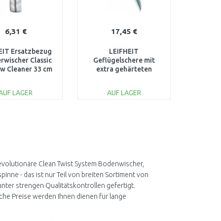
6,31 €
17,45 €
EIT Ersatzbezug
LEIFHEIT
rwischer Classic
Geflügelschere mit
w Cleaner 33 cm
extra gehärteten
55246
Edelstahlklingen 3139
AUF LAGER
AUF LAGER
IN DEN
IN DEN
ARENKORB
WARENKORB
Vergleichen
Vergleichen
Revolutionäre Clean Twist System Bodenwischer,
inne - das ist nur Teil von
breiten Sortiment von
unter strengen Qualitätskontrollen gefertigt.
che Preise werden Ihnen dienen für lange