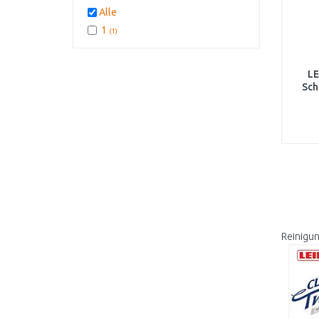
Alle
1
(1)
LE
Sch
Rein
igun