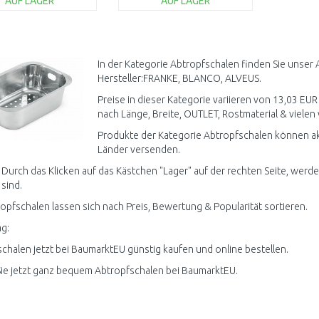
AUF LAGER
AUF LAGER
IN DEN
IN DEN
WARENKORB
WARENKORB
Vergleichen
Vergleichen
In der Kategorie Abtropfschalen finden Sie unser
Hersteller:FRANKE, BLANCO, ALVEUS.
Preise in dieser Kategorie variieren von 13,03 EUR
nach Länge, Breite, OUTLET, Rostmaterial & vielen 
Produkte der Kategorie Abtropfschalen können akt
Länder versenden.
 Durch das Klicken auf das Kästchen "Lager" auf der rechten Seite, werde
 sind.
ropfschalen lassen sich nach Preis, Bewertung & Popularität sortieren.
g:
chalen jetzt bei BaumarktEU günstig kaufen und online bestellen.
ie jetzt ganz bequem Abtropfschalen bei BaumarktEU.