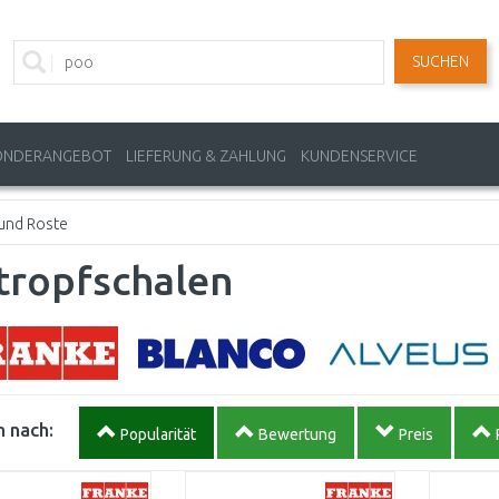
SUCHEN
ONDERANGEBOT
LIEFERUNG & ZAHLUNG
KUNDENSERVICE
 und Roste
tropfschalen
 nach:
Popularität
Bewertung
Preis