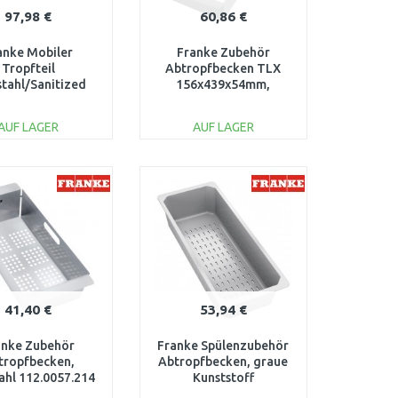
97,98 €
60,86 €
anke Mobiler
Franke Zubehör
Tropfteil
Abtropfbecken TLX
stahl/Sanitized
156x439x54mm,
12.0204.360
Edelstahl
m.Kunststoffgriffen,
AUF LAGER
AUF LAGER
112.0066.060
IN DEN
IN DEN
ARENKORB
WARENKORB
Vergleichen
Vergleichen
41,40 €
53,94 €
anke Zubehör
Franke Spülenzubehör
tropfbecken,
Abtropfbecken, graue
ahl 112.0057.214
Kunststoff
112.0512.280