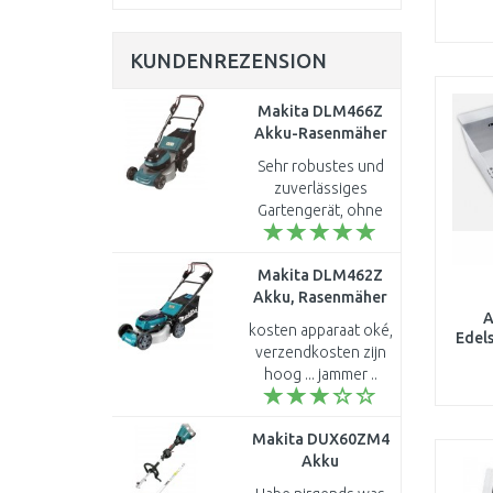
KUNDENREZENSION
Makita DLM466Z
Akku-Rasenmäher
460 mm Li-Ion LXT
Sehr robustes und
2×18 V (ohne Akku)
zuverlässiges
Gartengerät, ohne
Fehl und Tadel...
Makita DLM462Z
Akku, Rasenmäher
A
460mm Li-ion LXT
kosten apparaat oké,
Edel
2x18V (ohne Akku)
verzendkosten zijn
hoog ... jammer ..
Makita DUX60ZM4
Akku
Multifunktionsantrieb