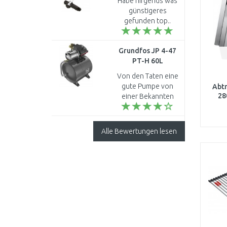
Habe nirgends was
(ohne Akku und
günstigeres
Ladegerät), 2x18V
gefunden top..
Grundfos JP 4-47
PT-H 60L
Hauswasserwerk
Von den Taten eine
99594664
gute Pumpe von
Abtr
28
einer Bekannten
Firma ..
Alle Bewertungen lesen