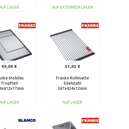
AUF LAGER
AUF EXTERNEM LAGER
IN DEN
IN DEN
ARENKORB
WARENKORB
Vergleichen
Vergleichen
99,09 €
51,85 €
anke Mobiles
Franke Rollmatte
Tropfteil
Edelstahl
8x412x17mm
267x424x12mm
12.0602.288
112.0591.081
AUF LAGER
AUF LAGER
IN DEN
IN DEN
ARENKORB
WARENKORB
Vergleichen
Vergleichen