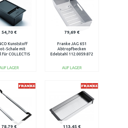
54,70 €
79,69 €
CO Kunststoff
Franke JAG 651
ot-Schale mit
Abtropfbecken
l für COLLECTIS
Edelstahl 112.0059.872
6S 235845
AUF LAGER
AUF LAGER
IN DEN
IN DEN
ARENKORB
WARENKORB
Vergleichen
Vergleichen
78,79 €
113,45 €