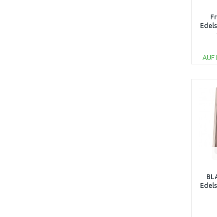
Fr
Edel
AUF
BLA
Edels