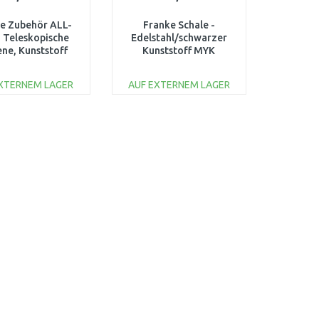
e Zubehör ALL-
Franke Schale -
N Teleskopische
Edelstahl/schwarzer
ene, Kunststoff
Kunststoff MYK
arz/Edelstahl
112.0747.151
33.0655.059
EXTERNEM LAGER
AUF EXTERNEM LAGER
IN DEN
IN DEN
ARENKORB
WARENKORB
Vergleichen
Vergleichen