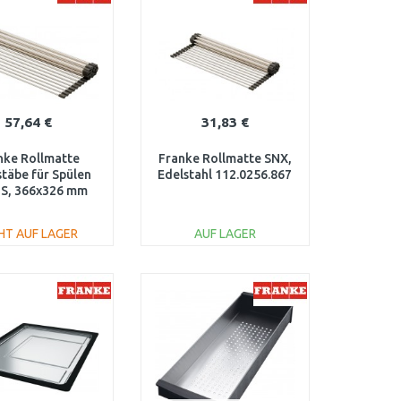
57,64 €
31,83 €
nke Rollmatte
Franke Rollmatte SNX,
täbe für Spülen
Edelstahl 112.0256.867
S, 366x326 mm
12.0075.642
HT AUF LAGER
AUF LAGER
IN DEN
IN DEN
ARENKORB
WARENKORB
Vergleichen
Vergleichen