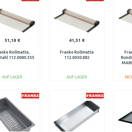
51,18 €
41,51 €
anke Rollmatte,
Franke Rollmatte
Fra
stahl 112.0080.355
112.0030.882
Runds
MARI
1
AUF LAGER
AUF LAGER
NIC
IN DEN
IN DEN
WARENKORB
WARENKORB
W
Vergleichen
Vergleichen