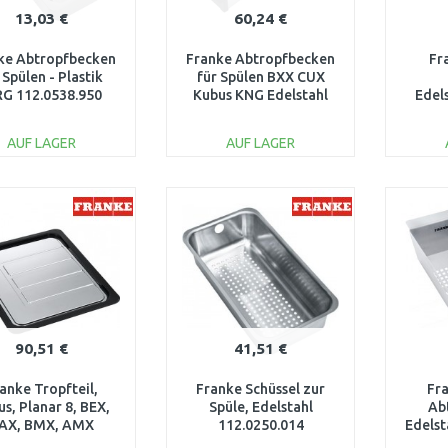
13,03 €
60,24 €
ke Abtropfbecken
Franke Abtropfbecken
Fr
 Spülen - Plastik
für Spülen BXX CUX
G 112.0538.950
Kubus KNG Edelstahl
Edel
112.0394.981
1
AUF LAGER
AUF LAGER
IN DEN
IN DEN
WARENKORB
WARENKORB
W
Vergleichen
Vergleichen
90,51 €
41,51 €
anke Tropfteil,
Franke Schüssel zur
Fr
s, Planar 8, BEX,
Spüle, Edelstahl
Ab
AX, BMX, AMX
112.0250.014
Edelst
112.0188.651