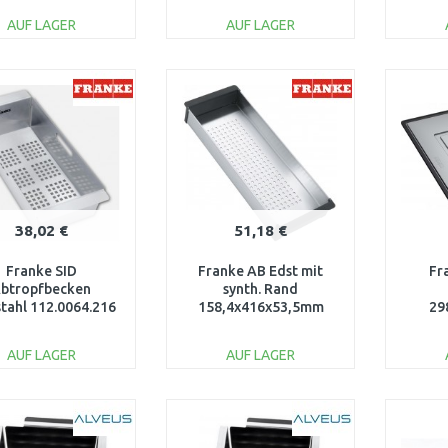
AUF LAGER
AUF LAGER
IN DEN
IN DEN
WARENKORB
WARENKORB
W
Vergleichen
Vergleichen
38,02 €
51,18 €
Franke SID
Franke AB Edst mit
Fr
btropfbecken
synth. Rand
stahl 112.0064.216
158,4x416x53,5mm
29
112.0659.398
1
AUF LAGER
AUF LAGER
IN DEN
IN DEN
WARENKORB
WARENKORB
W
Vergleichen
Vergleichen