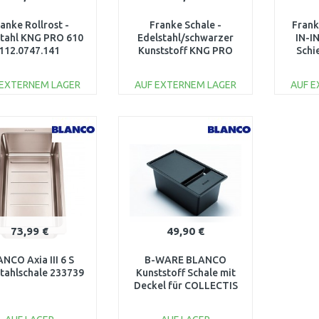
anke Rollrost -
Franke Schale -
Frank
stahl KNG PRO 610
Edelstahl/schwarzer
IN-I
112.0747.141
Kunststoff KNG PRO
Schi
610 112.0747.142
schw
1
 EXTERNEM LAGER
AUF EXTERNEM LAGER
AUF 
IN DEN
IN DEN
WARENKORB
WARENKORB
W
Vergleichen
Vergleichen
73,99 €
49,90 €
NCO Axia III 6 S
B-WARE BLANCO
tahlschale 233739
Kunststoff Schale mit
Deckel für COLLECTIS
6S 235845-beschädigte
Schale!