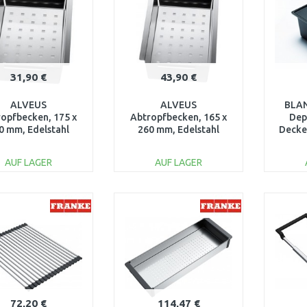
31,90 €
43,90 €
ALVEUS
ALVEUS
BLAN
opfbecken, 175 x
Abtropfbecken, 165 x
Dep
0 mm, Edelstahl
260 mm, Edelstahl
Decke
1071222
1122700
AUF LAGER
AUF LAGER
IN DEN
IN DEN
WARENKORB
WARENKORB
W
Vergleichen
Vergleichen
72,20 €
114,47 €