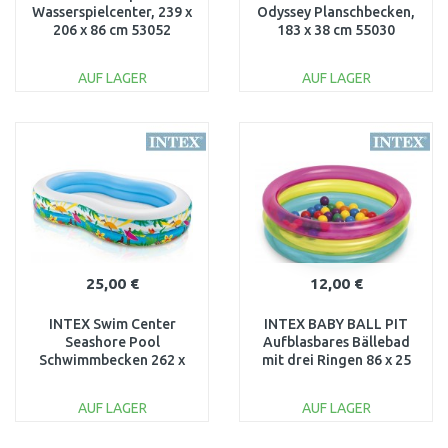
Wasserspielcenter, 239 x
Odyssey Planschbecken,
206 x 86 cm 53052
183 x 38 cm 55030
AUF LAGER
AUF LAGER
IN DEN
IN DEN
WARENKORB
WARENKORB
Vergleichen
Vergleichen
25,00 €
12,00 €
INTEX Swim Center
INTEX BABY BALL PIT
Seashore Pool
Aufblasbares Bällebad
Schwimmbecken 262 x
mit drei Ringen 86 x 25
160 x 46 cm 56490NP
cm 48674
AUF LAGER
AUF LAGER
IN DEN
IN DEN