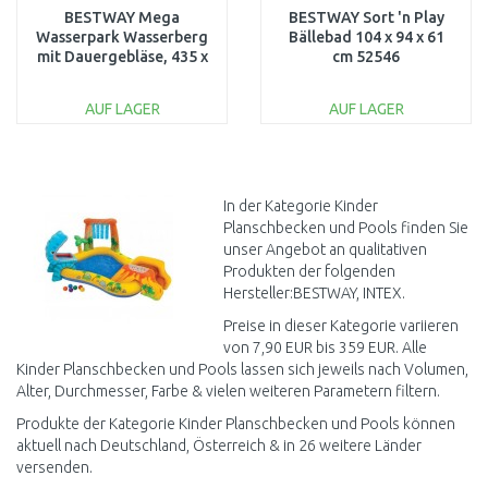
BESTWAY Mega
BESTWAY Sort 'n Play
Wasserpark Wasserberg
Bällebad 104 x 94 x 61
mit Dauergebläse, 435 x
cm 52546
286 x 267 cm 53478
AUF LAGER
AUF LAGER
IN DEN
IN DEN
WARENKORB
WARENKORB
Vergleichen
Vergleichen
In der Kategorie Kinder
Planschbecken und Pools finden Sie
unser Angebot an qualitativen
Produkten der folgenden
Hersteller:BESTWAY, INTEX.
Preise in dieser Kategorie variieren
von 7,90 EUR bis 359 EUR. Alle
Kinder Planschbecken und Pools lassen sich jeweils nach Volumen,
Alter, Durchmesser, Farbe & vielen weiteren Parametern filtern.
Produkte der Kategorie Kinder Planschbecken und Pools können
aktuell nach Deutschland, Österreich & in 26 weitere Länder
versenden.