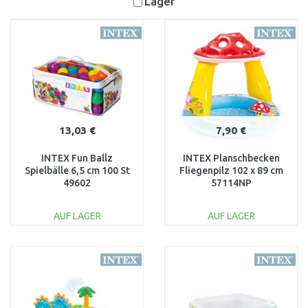
Lager
13,03 €
7,90 €
INTEX Fun Ballz
INTEX Planschbecken
Spielbälle 6,5 cm 100 St
Fliegenpilz 102 x 89 cm
49602
57114NP
AUF LAGER
AUF LAGER
IN DEN
IN DEN
WARENKORB
WARENKORB
Vergleichen
Vergleichen