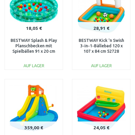
18,05 €
28,91 €
BESTWAY Splash & Play
BESTWAY Kick 'n Swish
Planschbecken mit
3-in-1-Bällebad 120 x
Spielbällen 91 x 20 cm
107 x 84 cm 52728
51141
AUF LAGER
AUF LAGER
IN DEN
IN DEN
WARENKORB
WARENKORB
Vergleichen
Vergleichen
359,00 €
24,05 €