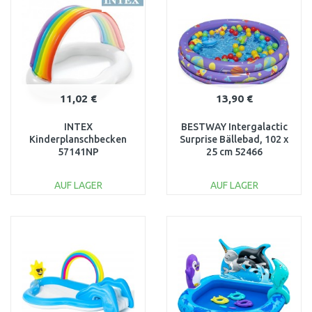
Vergleichen
Vergleichen
11,02 €
13,90 €
INTEX
BESTWAY Intergalactic
Kinderplanschbecken
Surprise Bällebad, 102 x
57141NP
25 cm 52466
AUF LAGER
AUF LAGER
IN DEN
IN DEN
WARENKORB
WARENKORB
Vergleichen
Vergleichen