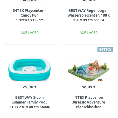
INTEX Playcenter -
BESTWAY Regenbogen
Candy Fun
Wasserspielcenter, 188 x
170x168x122cm
150 x 89 cm 53174
57144NP
AUF LAGER
AUF LAGER
IN DEN
IN DEN
WARENKORB
WARENKORB
Vergleichen
Vergleichen
29,90 €
36,03 €
BESTWAY Sippin
INTEX Playcenter
Summer Family Pool,
Jurassic Adventure
218 x 218 x 48 cm 54446
Planschbecken
Kinderpool Dino
56132NP