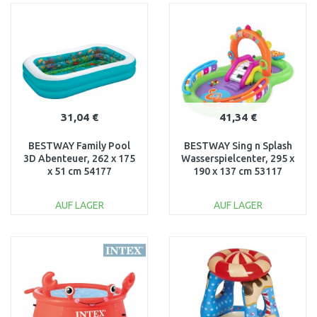
WARENKORB
WARENKORB
Vergleichen
Vergleichen
31,04 €
41,34 €
BESTWAY Family Pool
BESTWAY Sing n Splash
3D Abenteuer, 262 x 175
Wasserspielcenter, 295 x
x 51 cm 54177
190 x 137 cm 53117
AUF LAGER
AUF LAGER
IN DEN
IN DEN
WARENKORB
WARENKORB
Vergleichen
Vergleichen