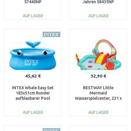
57440NP
Jahren 58435NP
AUF LAGER
AUF LAGER
IN DEN
IN DEN
WARENKORB
WARENKORB
Vergleichen
Vergleichen
45,62 €
32,90 €
INTEX Whale Easy Set
BESTWAY Little
183x51cm Runder
Mermaid
aufblasbarer Pool
Wasserspielcenter, 221 x
26102NP
193 x 117 cm 91097
AUF LAGER
AUF LAGER
IN DEN
IN DEN
WARENKORB
WARENKORB