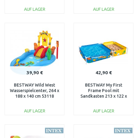
140 x 137 cm 53160
AUF LAGER
AUF LAGER
IN DEN
IN DEN
WARENKORB
WARENKORB
Vergleichen
Vergleichen
39,90 €
42,90 €
BESTWAY Wild West
BESTWAY My First
Wasserspielcenter, 264 x
Frame Pool mit
188 x 140 cm 53118
Sandkasten 213 x 122 x
30,5 cm 561CF
AUF LAGER
AUF LAGER
IN DEN
IN DEN
WARENKORB
WARENKORB
Vergleichen
Vergleichen