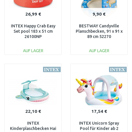
26,99 €
9,90 €
INTEX Happy Crab Easy
BESTWAY Candyville
Set pool 183 x 51 cm
Planschbecken, 91 x 91 x
26100NP
89 cm 52270
AUF LAGER
AUF LAGER
IN DEN
IN DEN
WARENKORB
WARENKORB
Vergleichen
Vergleichen
22,10 €
17,54 €
INTEX
INTEX Unicorn Spray
Kinderplaschbecken Hai
Pool für Kinder ab 2