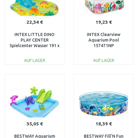
22,34 €
19,23 €
INTEX LITTLE DINO
INTEX Clearview
PLAY CENTER
Aquarium Pool
Spielcenter Wasser 191 x
157471NP
152 x 58 cm 57166NP
AUF LAGER
AUF LAGER
IN DEN
IN DEN
WARENKORB
WARENKORB
Vergleichen
Vergleichen
35,05 €
18,39 €
BESTWAY Aquarium
BESTWAY Fill‘N Fun