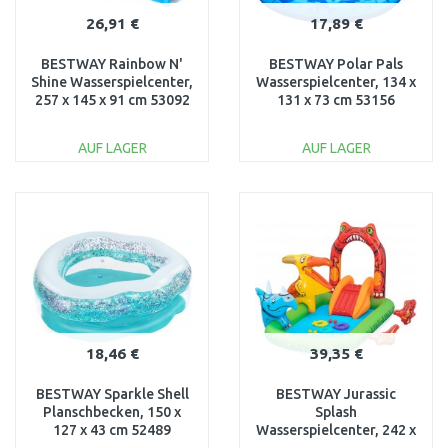
26,91 €
17,89 €
BESTWAY Rainbow N'
BESTWAY Polar Pals
Shine Wasserspielcenter,
Wasserspielcenter, 134 x
257 x 145 x 91 cm 53092
131 x 73 cm 53156
AUF LAGER
AUF LAGER
IN DEN
IN DEN
WARENKORB
WARENKORB
Vergleichen
Vergleichen
18,46 €
39,35 €
BESTWAY Sparkle Shell
BESTWAY Jurassic
Planschbecken, 150 x
Splash
127 x 43 cm 52489
Wasserspielcenter, 242 x