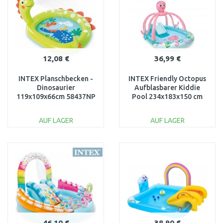
12,08 €
36,99 €
INTEX Planschbecken -
INTEX Friendly Octopus
Dinosaurier
Aufblasbarer Kiddie
119x109x66cm 58437NP
Pool 234x183x150 cm
56138
AUF LAGER
AUF LAGER
IN DEN
IN DEN
WARENKORB
WARENKORB
Vergleichen
Vergleichen
46,10 €
38,90 €