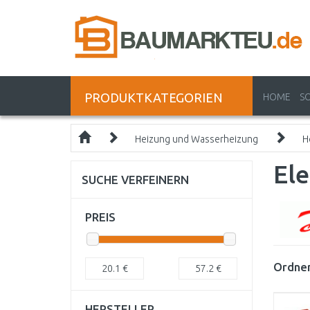
PRODUKTKATEGORIEN
HOME
S
Heizung und Wasserheizung
H
El
SUCHE VERFEINERN
PREIS
Ordnen
20.1
€
57.2
€
HERSTELLER