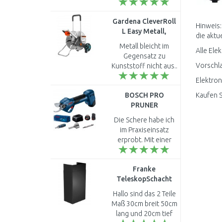
Heizkörper in Plan
Form und der Firma
Gardena CleverRoll
Kermi Austausch. Es
Hinweis:
L Easy Metall,
sind 18 Stück. Ich
die aktue
Schlauchkapazität:
würd..
Metall bleicht im
Alle Ele
100 m, 13 mm (1”),
Gegensatz zu
18550-20
Vorschla
Kunststoff nicht aus..
Elektron
BOSCH PRO
Kaufen S
PRUNER
PROFESSIONAL
Die Schere habe ich
Akku-Gartenschere
im Praxiseinsatz
12V, 2x 3,0Ah
erprobt. Mit einer
06019K1021
Akkuladung
schneider man etwa
Franke
gute 6 Stunden. Das
TeleskopSchacht
ist erstaunlich. Die
für
Schere ist ha..
Hallo sind das 2 Teile
Dunstabzugshauben,
Maß 30cm breit 50cm
schwarz
lang und 20cm tief
112.0285.288