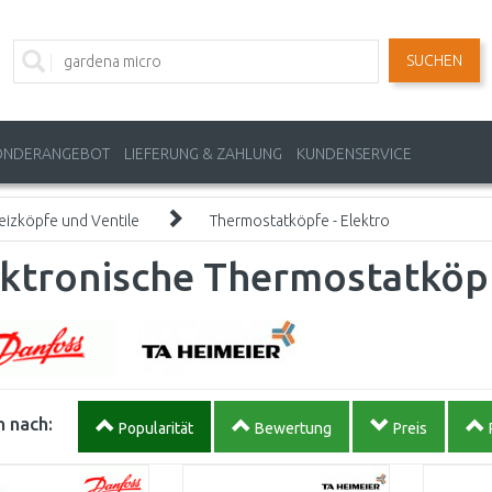
SUCHEN
ONDERANGEBOT
LIEFERUNG & ZAHLUNG
KUNDENSERVICE
eizköpfe und Ventile
Thermostatköpfe - Elektro
ektronische Thermostatköp
 nach:
Popularität
Bewertung
Preis