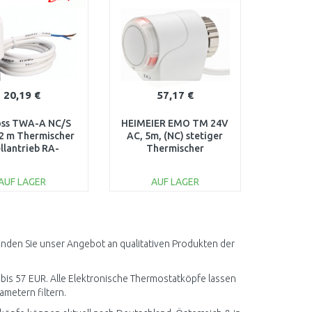
20,19 €
57,17 €
oss TWA-A NC/S
HEIMEIER EMO TM 24V
2 m Thermischer
AC, 5m, (NC) stetiger
llantrieb RA-
Thermischer
äuse 088H3114
Stellantrieb 1868-
02.500
AUF LAGER
AUF LAGER
IN DEN
IN DEN
ARENKORB
WARENKORB
Vergleichen
Vergleichen
inden Sie unser Angebot an qualitativen Produkten der
R bis 57 EUR. Alle Elektronische Thermostatköpfe lassen
ametern filtern.