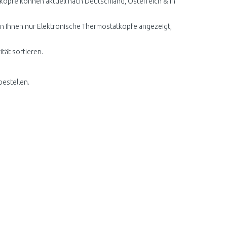
köpfe können aktuell nach Deutschland, Österreich & in
den Ihnen nur Elektronische Thermostatköpfe angezeigt,
tät sortieren.
estellen.