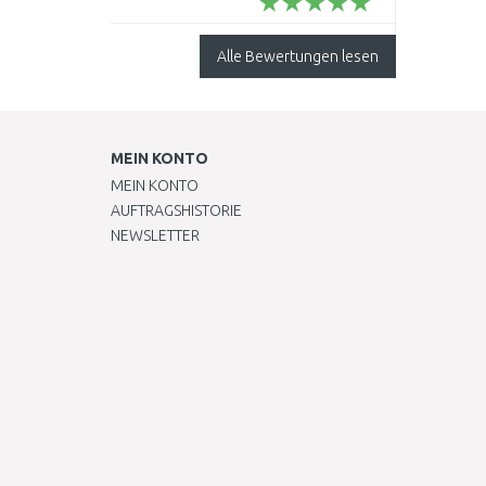
Farbe Schwarzmarkt,
ist die Befestigung
auch dabei.Mfg..
Alle Bewertungen lesen
MEIN KONTO
MEIN KONTO
AUFTRAGSHISTORIE
NEWSLETTER