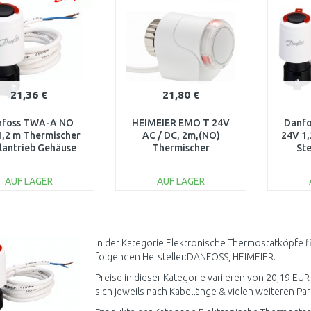
21,36 €
21,80 €
nfoss TWA-A NO
HEIMEIER EMO T 24V
Danf
1,2 m Thermischer
AC / DC, 2m,(NO)
24V 1,
llantrieb Gehäuse
Thermischer
Ste
088H3111
Stellantrieb1847-
Geh
01.500
AUF LAGER
AUF LAGER
IN DEN
IN DEN
WARENKORB
WARENKORB
W
Vergleichen
Vergleichen
In der Kategorie Elektronische Thermostatköpfe f
folgenden Hersteller:DANFOSS, HEIMEIER.
Preise in dieser Kategorie variieren von 20,19 EU
sich jeweils nach Kabellänge & vielen weiteren Par