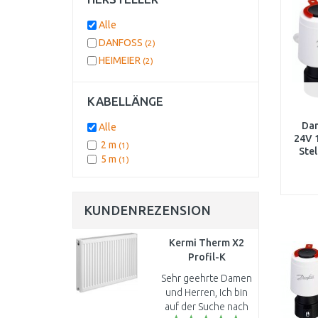
Alle
DANFOSS
(2)
HEIMEIER
(2)
KABELLÄNGE
Da
Alle
24V 
2 m
(1)
Ste
5 m
(1)
KUNDENREZENSION
Kermi Therm X2
Profil-K
Kompaktheizkörperr
Sehr geehrte Damen
22 400 / 600
und Herren, Ich bin
FK0220406
auf der Suche nach