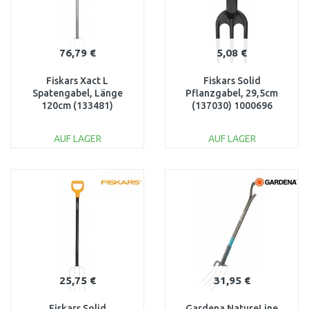
76,79 €
5,08 €
Fiskars Xact L
Fiskars Solid
Spatengabel, Länge
Pflanzgabel, 29,5cm
120cm (133481)
(137030) 1000696
1003685
AUF LAGER
AUF LAGER
IN DEN
IN DEN
WARENKORB
WARENKORB
Vergleichen
Vergleichen
25,75 €
31,95 €
Fiskars Solid
Gardena NatureLine