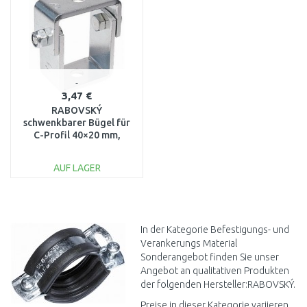
3,47 €
RABOVSKÝ
schwenkbarer Bügel für
C-Profil 40×20 mm,
35302146
AUF LAGER
IN DEN
WARENKORB
Vergleichen
In der Kategorie Befestigungs- und
Verankerungs Material
Sonderangebot finden Sie unser
Angebot an qualitativen Produkten
der folgenden Hersteller:RABOVSKÝ.
Preise in dieser Kategorie variieren