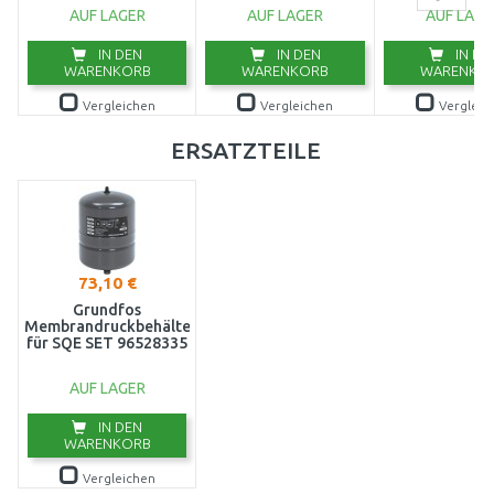
AUF LAGER
AUF LAGER
AUF LAGE
IN DEN
IN DEN
IN DE
WARENKORB
WARENKORB
WARENKO
Vergleichen
Vergleichen
Vergleic
ERSATZTEILE
73,10 €
Grundfos
Membrandruckbehälter
für SQE SET 96528335
AUF LAGER
IN DEN
WARENKORB
Vergleichen