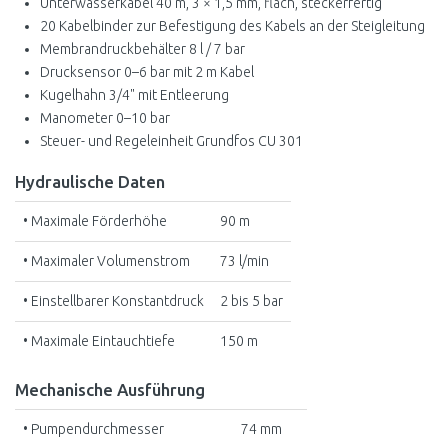
Unterwasserkabel 40 m, 3 × 1,5 mm, flach, steckerfertig
20 Kabelbinder zur Befestigung des Kabels an der Steigleitung
Membrandruckbehälter 8 l / 7 bar
Drucksensor 0–6 bar mit 2 m Kabel
Kugelhahn 3/4" mit Entleerung
Manometer 0–10 bar
Steuer- und Regeleinheit Grundfos CU 301
Hydraulische Daten
• Maximale Förderhöhe
90 m
• Maximaler Volumenstrom
73 l/min
• Einstellbarer Konstantdruck
2 bis 5 bar
• Maximale Eintauchtiefe
150 m
Mechanische Ausführung
• Pumpendurchmesser
74 mm