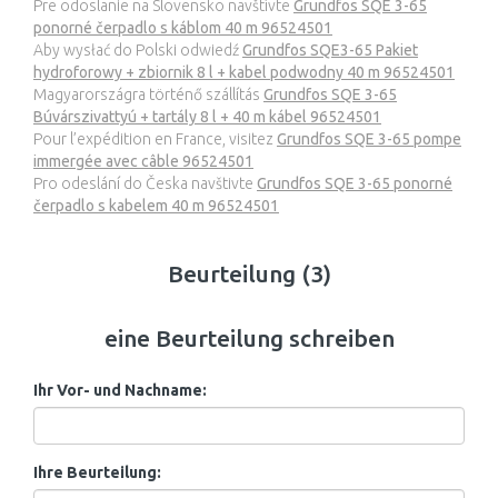
Pre odoslanie na Slovensko navštívte
Grundfos SQE 3-65
ponorné čerpadlo s káblom 40 m 96524501
Aby wysłać do Polski odwiedź
Grundfos SQE3-65 Pakiet
hydroforowy + zbiornik 8 l + kabel podwodny 40 m 96524501
Magyarországra történő szállítás
Grundfos SQE 3-65
Búvárszivattyú + tartály 8 l + 40 m kábel 96524501
Pour l’expédition en France, visitez
Grundfos SQE 3-65 pompe
immergée avec câble 96524501
Pro odeslání do Česka navštivte
Grundfos SQE 3-65 ponorné
čerpadlo s kabelem 40 m 96524501
Beurteilung (3)
eine Beurteilung schreiben
Ihr Vor- und Nachname:
Ihre Beurteilung: