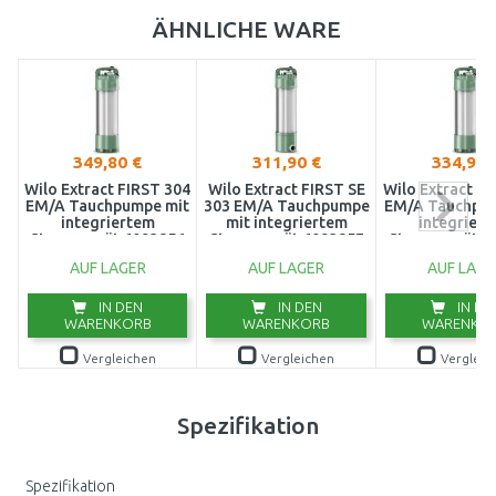
ÄHNLICHE WARE
349,80 €
311,90 €
334,90 
Wilo Extract FIRST 304
Wilo Extract FIRST SE
Wilo Extract FI
EM/A Tauchpumpe mit
303 EM/A Tauchpumpe
EM/A Tauchpum
integriertem
mit integriertem
integrier
Steuergerät 6093856
Steuergerät 6093857
Steuergerät 6
AUF LAGER
AUF LAGER
AUF LAGE
IN DEN
IN DEN
IN DE
WARENKORB
WARENKORB
WARENKO
Vergleichen
Vergleichen
Vergleic
Spezifikation
Spezifikation