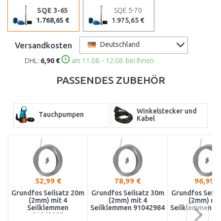
SQE 3-65
SQE 5-70
1.768,65 €
1.975,65 €
Versandkosten
Deutschland
DHL:
6,90 €
am 11.08. - 12.08. bei Ihnen
PASSENDES ZUBEHÖR
Winkelstecker und
Tauchpumpen
Kabel
52,99 €
78,99 €
96,99 €
Grundfos Seilsatz 20m
Grundfos Seilsatz 30m
Grundfos Seils
(2mm) mit 4
(2mm) mit 4
(2mm) mit
Seilklemmen
Seilklemmen 91042984
Seilklemmen 9
91042982