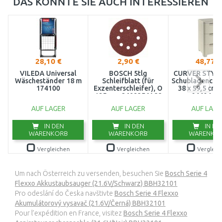
DAS KÖNNTE SIE AUCH INTERESSIEREN
28,10 €
2,90 €
48,77 €
VILEDA Universal
BOSCH 5tlg
CURVER STYLE
Wäscheständer 18 m
Schleifblatt (für
Schubladenchra
174100
Exzenterschleifer), O
38 x 59,5 cm 
125 mm 2609256A22
06604-88
AUF LAGER
AUF LAGER
AUF LAGE
IN DEN
IN DEN
IN DE
WARENKORB
WARENKORB
WARENKO
Vergleichen
Vergleichen
Vergleic
Um nach Österreich zu versenden, besuchen Sie
Bosch Serie 4
Flexxo Akkustaubsauger (21.6V/Schwarz) BBH32101
Pro odeslání do Česka navštivte
Bosch Serie 4 Flexxo
Akumulátorový vysavač (21.6V/Černá) BBH32101
Pour l’expédition en France, visitez
Bosch Serie 4 Flexxo