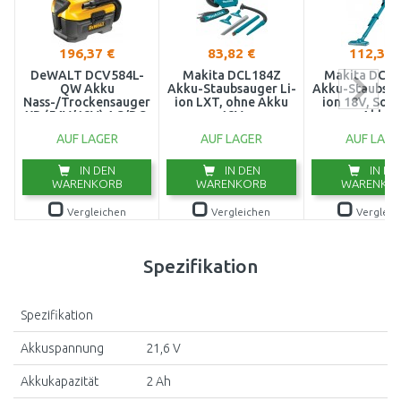
196,37 €
83,82 €
112,34 
DeWALT DCV584L-
Makita DCL184Z
Makita DCL
QW Akku
Akku-Staubsauger Li-
Akku-Staubsau
Nass-/Trockensauger
ion LXT, ohne Akku
ion 18V, Solo
XR (54V/18V) AC/DC,
18V
Akku
ohne Akku
AUF LAGER
AUF LAGER
AUF LAGE
IN DEN
IN DEN
IN DE
WARENKORB
WARENKORB
WARENKO
Vergleichen
Vergleichen
Vergleic
Spezifikation
Spezifikation
Akkuspannung
21,6 V
Akkukapazität
2 Ah