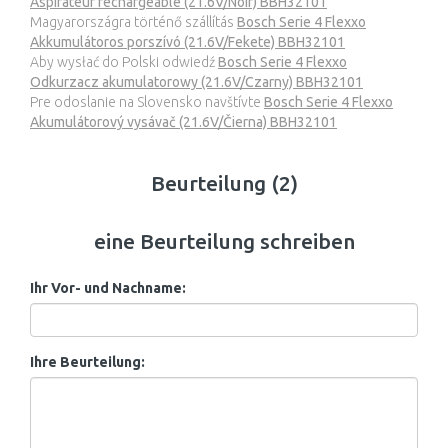
Aspirateur rechargeable (21.6V/Noir) BBH32101
Magyarországra történő szállítás
Bosch Serie 4 Flexxo
Akkumulátoros porszívó (21.6V/Fekete) BBH32101
Aby wysłać do Polski odwiedź
Bosch Serie 4 Flexxo
Odkurzacz akumulatorowy (21.6V/Czarny) BBH32101
Pre odoslanie na Slovensko navštívte
Bosch Serie 4 Flexxo
Akumulátorový vysávač (21.6V/Čierna) BBH32101
Beurteilung (2)
eine Beurteilung schreiben
Ihr Vor- und Nachname:
Ihre Beurteilung: