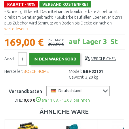
RABATT -40%
VERSAND KOSTENFREI
• Schnell griffbereit: Das miteinander kombinierbare Zubehör ist
direkt am Gerät angebracht. • Sauberkeit auf allen Ebenen. Mit 2in1
plus Zubehör wird Schmutz von Boden bis Decke einfach en...
weiterlesen »
169,00 €
auf Lager 3 St
inkl. MwSt.
282,90 €
Anzahl:
VERGLEICHEN
Hersteller:
BOSCH HOME
Modell:
BBH32101
Gewicht:
3,20 kg
Versandkosten
Deutschland
DHL:
0,00 €
am 11.08. - 12.08. bei Ihnen
ÄHNLICHE WARE