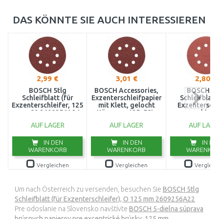
DAS KÖNNTE SIE AUCH INTERESSIEREN
2,99 €
3,01 €
2,80 €
BOSCH 5tlg
BOSCH Accessories,
BOSCH 5t
Schleifblatt (für
Exzenterschleifpapier
Schleifblatt
Exzenterschleifer, 125
mit Klett, gelocht
Exzenterschl
mm, 80 2609256A24
Körnung, 125, 5St,
verschied
2609256A23
Materialien,
AUF LAGER
AUF LAGER
AUF LAGE
mm,260925
IN DEN
IN DEN
IN DE
WARENKORB
WARENKORB
WARENKO
Vergleichen
Vergleichen
Vergleic
Um nach Österreich zu versenden, besuchen Sie
BOSCH 5tlg
Schleifblatt (für Exzenterschleifer), O 125 mm 2609256A22
Pre odoslanie na Slovensko navštívte
BOSCH 5-dielna súprava
brúsnych papierov pre excentrické brúsky, 125 mm