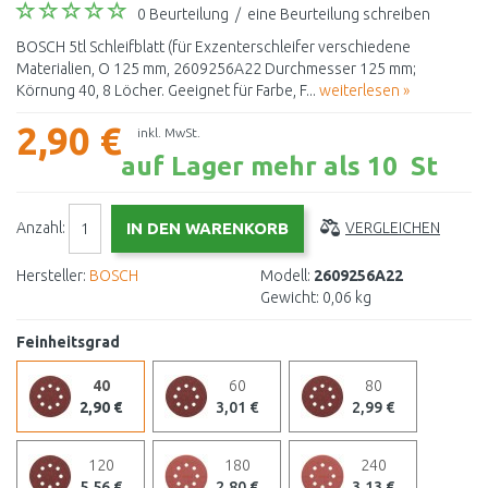
0 Beurteilung
/
eine Beurteilung schreiben
BOSCH 5tl Schleifblatt (für Exzenterschleifer verschiedene
Materialien, O 125 mm, 2609256A22 Durchmesser 125 mm;
Körnung 40, 8 Löcher. Geeignet für Farbe, F...
weiterlesen »
2,90 €
inkl. MwSt.
auf Lager mehr als 10 St
Anzahl:
VERGLEICHEN
Hersteller:
BOSCH
Modell:
2609256A22
Gewicht:
0,06 kg
Feinheitsgrad
40
60
80
2,90 €
3,01 €
2,99 €
120
180
240
5,56 €
2,80 €
3,13 €