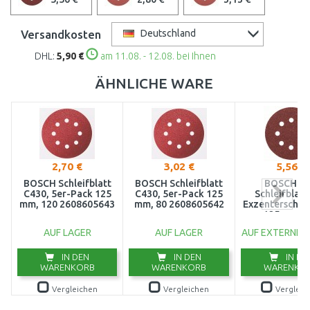
Versandkosten
Deutschland
DHL:
5,90 €
am 11.08. - 12.08. bei Ihnen
ÄHNLICHE WARE
2,70 €
3,02 €
5,56 €
BOSCH Schleifblatt
BOSCH Schleifblatt
BOSCH 5t
C430, 5er-Pack 125
C430, 5er-Pack 125
Schleifblatt
mm, 120 2608605643
mm, 80 2608605642
Exzenterschlei
125 mm, 1
2609256A
AUF LAGER
AUF LAGER
AUF EXTERNEM
IN DEN
IN DEN
IN DE
WARENKORB
WARENKORB
WARENKO
Vergleichen
Vergleichen
Vergleic