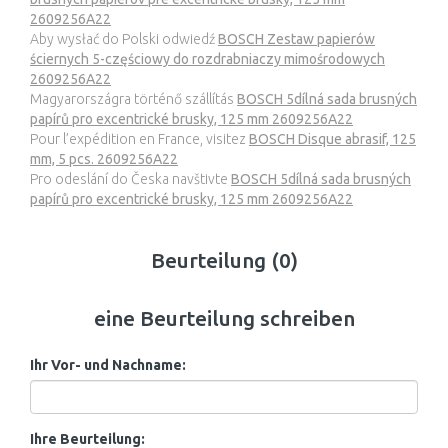
2609256A22
Aby wysłać do Polski odwiedź
BOSCH Zestaw papierów
ściernych 5-częściowy do rozdrabniaczy mimośrodowych
2609256A22
Magyarországra történő szállítás
BOSCH 5dílná sada brusných
papírů pro excentrické brusky, 125 mm 2609256A22
Pour l’expédition en France, visitez
BOSCH Disque abrasif, 125
mm, 5 pcs. 2609256A22
Pro odeslání do Česka navštivte
BOSCH 5dílná sada brusných
papírů pro excentrické brusky, 125 mm 2609256A22
Beurteilung (0)
eine Beurteilung schreiben
Ihr Vor- und Nachname:
Ihre Beurteilung: