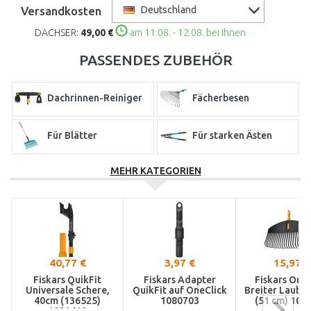
Versandkosten
Deutschland
DACHSER:
49,00 €
am 11.08. - 12.08. bei Ihnen
PASSENDES ZUBEHÖR
Dachrinnen-Reiniger
Fächerbesen
Für Blätter
Für starken Ästen
MEHR KATEGORIEN
Hacken und Häckschen
Handgrubber
Handscheren für
Kleine Werkzeuge
Hecke und Büsche
Mechanische
Mechanische
Heckenscheren
Vertikutierer
40,77 €
3,97 €
15,97 €
Fiskars QuikFit
Fiskars Adapter
Fiskars OneC
Messer und
Obstpflücker
Universale Schere,
QuikFit auf OneClick
Breiter Laubr
Fugenreiniger
40cm (136525)
1080703
(51 cm) 108
1001410