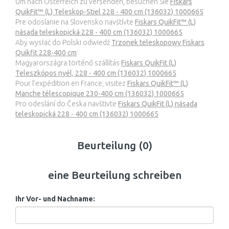
Um nach Österreich zu versenden, besuchen Sie
Fiskars
QuikFit™ (L) Teleskop-Stiel 228 - 400 cm (136032) 1000665
Pre odoslanie na Slovensko navštívte
Fiskars QuikFit™ (L)
násada teleskopická 228 - 400 cm (136032) 1000665
Aby wysłać do Polski odwiedź
Trzonek teleskopowy Fiskars
Quikfit 228-400 cm
Magyarországra történő szállítás
Fiskars QuikFit (L)
Teleszkópos nyél, 228 - 400 cm (136032) 1000665
Pour l’expédition en France, visitez
Fiskars QuikFit™ (L)
Manche télescopique 230-400 cm (136032) 1000665
Pro odeslání do Česka navštivte
Fiskars QuikFit (L) násada
teleskopická 228 - 400 cm (136032) 1000665
Beurteilung (0)
eine Beurteilung schreiben
Ihr Vor- und Nachname: