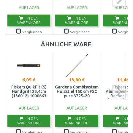
Schaufeln, Rechen und
Schaufeln und Rechen
Hobelstifte
AUF LAGER
AUF LAGER
AUF LAGE
IN DEN
IN DEN
IN DE
Stiele
Stiele, Teleskopgriffe
WARENKORB
WARENKORB
WARENKO
Vergleichen
Vergleichen
Vergleic
Teleskopscheren für
Universal
Asten
ÄHNLICHE WARE
Unkraut-Stecher und
Unkrautstecher
Unkraut-Vernichter
Verwendung im Freien
6,05 €
13,80 €
11,46 €
Fiskars QuikFit (S)
Gardena Combisystem
Fiskars So
Handgriff 23,4cm
Holzstiel 150 cm FSC
Aluminium-Sti
(136012) 1000663
pure 3725-20
Rechen 160
(135001) 10
AUF LAGER
AUF LAGER
AUF LAGE
IN DEN
IN DEN
IN DE
WARENKORB
WARENKORB
WARENKO
Vergleichen
Vergleichen
Vergleic