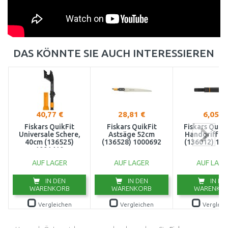
DAS KÖNNTE SIE AUCH INTERESSIEREN
40,77 €
28,81 €
6,05 €
Fiskars QuikFit
Fiskars QuikFit
Fiskars QuikF
Universale Schere,
Astsäge 52cm
Handgriff 2
40cm (136525)
(136528) 1000692
(136012) 10
1001410
AUF LAGER
AUF LAGER
AUF LAGE
IN DEN
IN DEN
IN DE
WARENKORB
WARENKORB
WARENKO
Vergleichen
Vergleichen
Vergleic