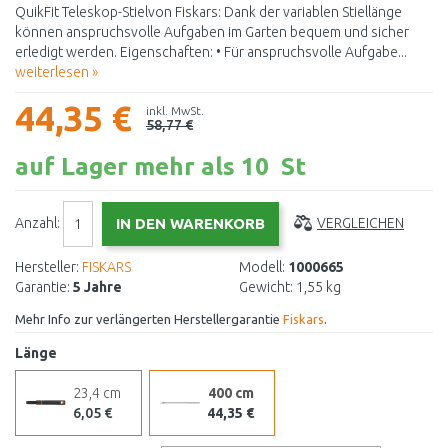
QuikFit Teleskop-Stielvon Fiskars: Dank der variablen Stiellänge
können anspruchsvolle Aufgaben im Garten bequem und sicher
erledigt werden. Eigenschaften: • Für anspruchsvolle Aufgabe...
weiterlesen »
44,35 €
inkl. MwSt.
58,77 €
auf Lager mehr als 10 St
Anzahl:
VERGLEICHEN
Hersteller:
FISKARS
Modell:
1000665
Garantie:
5 Jahre
Gewicht:
1,55 kg
Mehr Info zur verlängerten Herstellergarantie
Fiskars
.
Länge
23,4 cm
400 cm
6,05 €
44,35 €