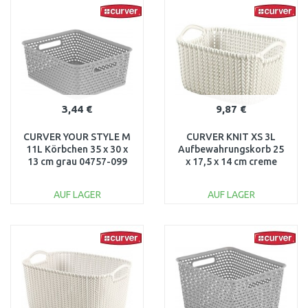
WARENKORB
WARENKORB
Vergleichen
Vergleichen
3,44 €
9,87 €
CURVER YOUR STYLE M
CURVER KNIT XS 3L
11L Körbchen 35 x 30 x
Aufbewahrungskorb 25
13 cm grau 04757-099
x 17,5 x 14 cm creme
03675-X554
AUF LAGER
AUF LAGER
IN DEN
IN DEN
WARENKORB
WARENKORB
Vergleichen
Vergleichen