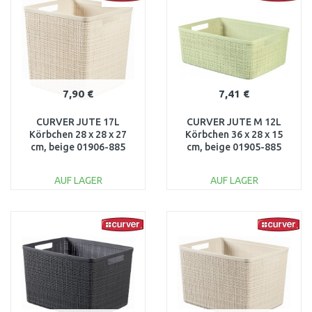
Vergleichen
Vergleichen
7,90 €
7,41 €
CURVER JUTE 17L
CURVER JUTE M 12L
Körbchen 28 x 28 x 27
Körbchen 36 x 28 x 15
cm, beige 01906-885
cm, beige 01905-885
AUF LAGER
AUF LAGER
IN DEN
IN DEN
WARENKORB
WARENKORB
Vergleichen
Vergleichen