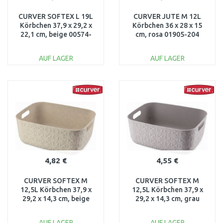
CURVER SOFTEX L 19L
CURVER JUTE M 12L
Körbchen 37,9 x 29,2 x
Körbchen 36 x 28 x 15
22,1 cm, beige 00574-
cm, rosa 01905-204
Z67
AUF LAGER
AUF LAGER
IN DEN
IN DEN
WARENKORB
WARENKORB
Vergleichen
Vergleichen
4,82 €
4,55 €
CURVER SOFTEX M
CURVER SOFTEX M
12,5L Körbchen 37,9 x
12,5L Körbchen 37,9 x
29,2 x 14,3 cm, beige
29,2 x 14,3 cm, grau
00575-Z67
00575-Z70
AUF LAGER
AUF LAGER