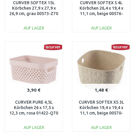
CURVER SOFTEX 15L
CURVER SOFTEX S 4L
Körbchen 27,9 x 27,9 x
Körbchen 26,4 x 19,4 x
26,9 cm, grau 00573-Z70
11,1 cm, beige 00576-
Z67
AUF LAGER
AUF LAGER
IN DEN
IN DEN
WARENKORB
WARENKORB
Vergleichen
Vergleichen
3,90 €
1,48 €
CURVER PURE 4,5L
CURVER SOFTEX XS 3L
Körbchen 26 x 17,5 x
Körbchen 19,4 x 19,4 x
12,3 cm, rosa 01422-Q70
11,1 cm, beige 00570-
Z67
AUF LAGER
AUF LAGER