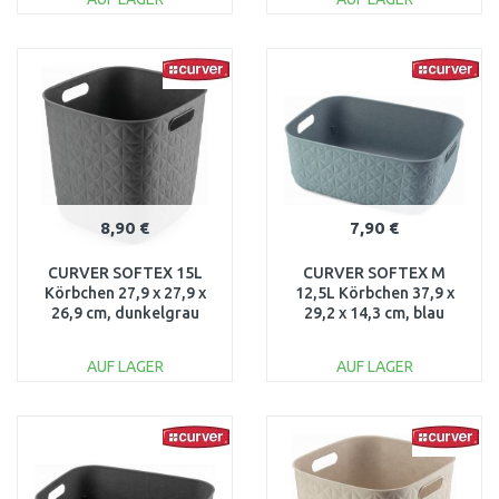
IN DEN
IN DEN
WARENKORB
WARENKORB
Vergleichen
Vergleichen
8,90 €
7,90 €
CURVER SOFTEX 15L
CURVER SOFTEX M
Körbchen 27,9 x 27,9 x
12,5L Körbchen 37,9 x
26,9 cm, dunkelgrau
29,2 x 14,3 cm, blau
00573-Z68
00575-Z69
AUF LAGER
AUF LAGER
IN DEN
IN DEN
WARENKORB
WARENKORB
Vergleichen
Vergleichen