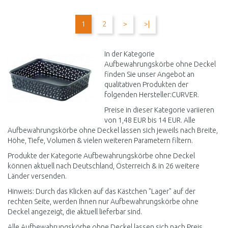
IN DEN
IN DEN
WARENKORB
WARENKORB
1
2
>
>|
Vergleichen
Vergleichen
In der Kategorie
Aufbewahrungskörbe ohne Deckel
finden Sie unser Angebot an
qualitativen Produkten der
folgenden Hersteller:CURVER.
Preise in dieser Kategorie variieren
von 1,48 EUR bis 14 EUR. Alle
Aufbewahrungskörbe ohne Deckel lassen sich jeweils nach Breite,
Höhe, Tiefe, Volumen & vielen weiteren Parametern filtern.
Produkte der Kategorie Aufbewahrungskörbe ohne Deckel
können aktuell nach Deutschland, Österreich & in 26 weitere
Länder versenden.
Hinweis: Durch das Klicken auf das Kästchen "Lager" auf der
rechten Seite, werden Ihnen nur Aufbewahrungskörbe ohne
Deckel angezeigt, die aktuell lieferbar sind.
Alle Aufbewahrungskörbe ohne Deckel lassen sich nach Preis,