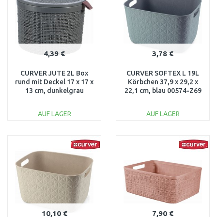
4,39 €
3,78 €
CURVER JUTE 2L Box
CURVER SOFTEX L 19L
rund mit Deckel 17 x 17 x
Körbchen 37,9 x 29,2 x
13 cm, dunkelgrau
22,1 cm, blau 00574-Z69
01903-G44
AUF LAGER
AUF LAGER
IN DEN
IN DEN
WARENKORB
WARENKORB
Vergleichen
Vergleichen
10,10 €
7,90 €