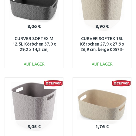
8,06 €
8,90 €
CURVER SOFTEX M
CURVER SOFTEX 15L
12,5L Körbchen 37,9 x
Körbchen 27,9 x 27,9 x
29,2 x 14,3 cm,
26,9 cm, beige 00573-
dunkelgrau 00575-768
Z67
AUF LAGER
AUF LAGER
IN DEN
IN DEN
WARENKORB
WARENKORB
Vergleichen
Vergleichen
5,05 €
1,76 €