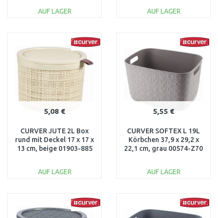
AUF LAGER
AUF LAGER
IN DEN
IN DEN
WARENKORB
WARENKORB
Vergleichen
Vergleichen
5,08 €
5,55 €
CURVER JUTE 2L Box
CURVER SOFTEX L 19L
rund mit Deckel 17 x 17 x
Körbchen 37,9 x 29,2 x
13 cm, beige 01903-885
22,1 cm, grau 00574-Z70
AUF LAGER
AUF LAGER
IN DEN
IN DEN
WARENKORB
WARENKORB
Vergleichen
Vergleichen