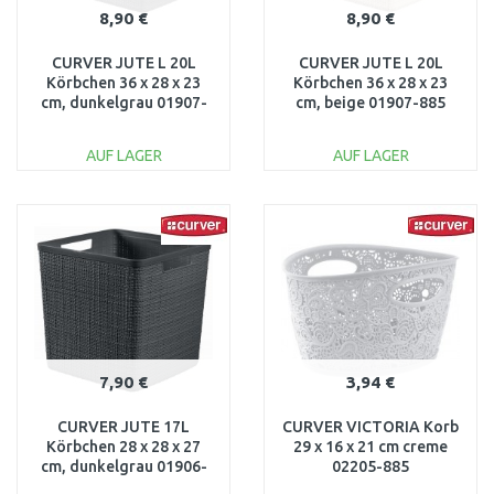
8,90 €
8,90 €
CURVER JUTE L 20L
CURVER JUTE L 20L
Körbchen 36 x 28 x 23
Körbchen 36 x 28 x 23
cm, dunkelgrau 01907-
cm, beige 01907-885
G44
AUF LAGER
AUF LAGER
IN DEN
IN DEN
WARENKORB
WARENKORB
Vergleichen
Vergleichen
7,90 €
3,94 €
CURVER JUTE 17L
CURVER VICTORIA Korb
Körbchen 28 x 28 x 27
29 x 16 x 21 cm creme
cm, dunkelgrau 01906-
02205-885
G44