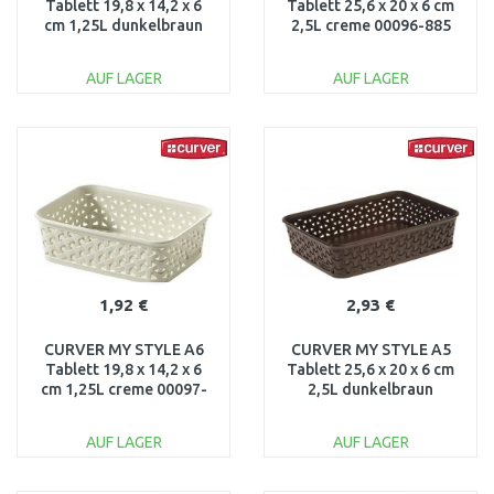
Tablett 19,8 x 14,2 x 6
Tablett 25,6 x 20 x 6 cm
cm 1,25L dunkelbraun
2,5L creme 00096-885
00097-210
AUF LAGER
AUF LAGER
IN DEN
IN DEN
WARENKORB
WARENKORB
Vergleichen
Vergleichen
1,92 €
2,93 €
CURVER MY STYLE A6
CURVER MY STYLE A5
Tablett 19,8 x 14,2 x 6
Tablett 25,6 x 20 x 6 cm
cm 1,25L creme 00097-
2,5L dunkelbraun
88
00096-210
AUF LAGER
AUF LAGER
IN DEN
IN DEN