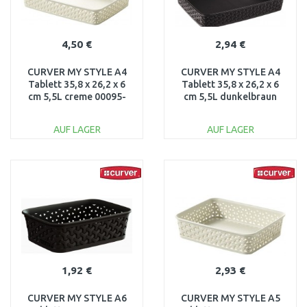
4,50 €
2,94 €
CURVER MY STYLE A4
CURVER MY STYLE A4
Tablett 35,8 x 26,2 x 6
Tablett 35,8 x 26,2 x 6
cm 5,5L creme 00095-
cm 5,5L dunkelbraun
885
00095-210
AUF LAGER
AUF LAGER
IN DEN
IN DEN
WARENKORB
WARENKORB
Vergleichen
Vergleichen
1,92 €
2,93 €
CURVER MY STYLE A6
CURVER MY STYLE A5