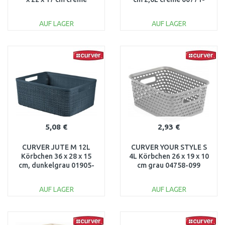
03674-X64
X64
AUF LAGER
AUF LAGER
IN DEN
IN DEN
WARENKORB
WARENKORB
Vergleichen
Vergleichen
5,08 €
2,93 €
CURVER JUTE M 12L
CURVER YOUR STYLE S
Körbchen 36 x 28 x 15
4L Körbchen 26 x 19 x 10
cm, dunkelgrau 01905-
cm grau 04758-099
G44
AUF LAGER
AUF LAGER
IN DEN
IN DEN
WARENKORB
WARENKORB