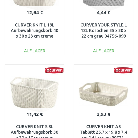
12,64 €
4,44 €
CURVER KNIT L 19L
CURVER YOUR STYLE L
Aufbewahrungskorb 40
18L Körbchen 35 x 30 x
x 30 x 23 cm creme
22 cm grau 04756-099
03670-X64
AUF LAGER
AUF LAGER
IN DEN
IN DEN
WARENKORB
WARENKORB
Vergleichen
Vergleichen
11,42 €
2,93 €
CURVER KNIT S 8L
CURVER KNIT A5
Aufbewahrungskorb 30
Tablett 25,7 x 19,8 x 7,4
x 22 x 17 cm creme
cm 2,6L creme 00771-