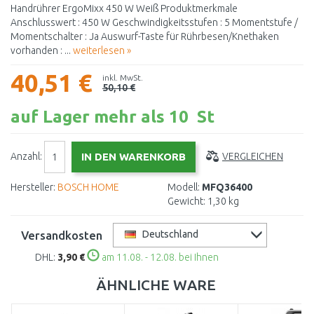
Handrührer ErgoMixx 450 W Weiß Produktmerkmale
Anschlusswert : 450 W Geschwindigkeitsstufen : 5 Momentstufe /
Momentschalter : Ja Auswurf-Taste für Rührbesen/Knethaken
vorhanden : ...
weiterlesen »
40,51 €
inkl. MwSt.
50,10 €
auf Lager mehr als 10 St
Anzahl:
VERGLEICHEN
Hersteller:
BOSCH HOME
Modell:
MFQ36400
Gewicht:
1,30 kg
Versandkosten
Deutschland
DHL:
3,90 €
am 11.08. - 12.08. bei Ihnen
ÄHNLICHE WARE