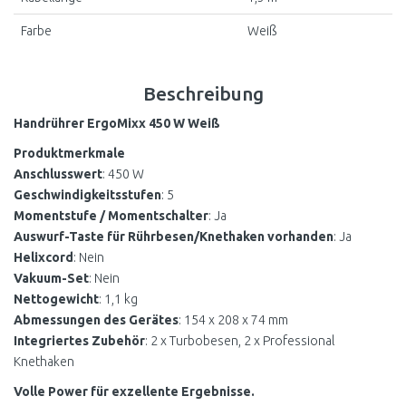
Farbe
Weiß
Beschreibung
Handrührer ErgoMixx 450 W Weiß
Produktmerkmale
Anschlusswert
: 450 W
Geschwindigkeitsstufen
: 5
Momentstufe / Momentschalter
: Ja
Auswurf-Taste für Rührbesen/Knethaken vorhanden
: Ja
Helixcord
: Nein
Vakuum-Set
: Nein
Nettogewicht
: 1,1 kg
Abmessungen des Gerätes
: 154 x 208 x 74 mm
Integriertes Zubehör
: 2 x Turbobesen, 2 x Professional
Knethaken
Volle Power für exzellente Ergebnisse.