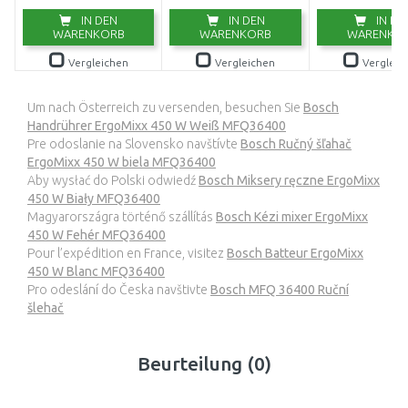
IN DEN
IN DEN
IN DE
WARENKORB
WARENKORB
WARENKO
Vergleichen
Vergleichen
Vergleic
Um nach Österreich zu versenden, besuchen Sie
Bosch
Handrührer ErgoMixx 450 W Weiß MFQ36400
Pre odoslanie na Slovensko navštívte
Bosch Ručný šľahač
ErgoMixx 450 W biela MFQ36400
Aby wysłać do Polski odwiedź
Bosch Miksery ręczne ErgoMixx
450 W Biały MFQ36400
Magyarországra történő szállítás
Bosch Kézi mixer ErgoMixx
450 W Fehér MFQ36400
Pour l’expédition en France, visitez
Bosch Batteur ErgoMixx
450 W Blanc MFQ36400
Pro odeslání do Česka navštivte
Bosch MFQ 36400 Ruční
šlehač
Beurteilung (0)