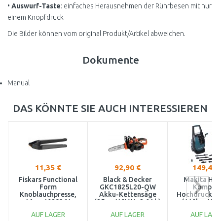
•
Auswurf-Taste
: einfaches Herausnehmen der Rührbesen mit nur
einem Knopfdruck
Die Bilder können vom original Produkt/Artikel abweichen.
Dokumente
Manual
DAS KÖNNTE SIE AUCH INTERESSIEREN
11,35 €
92,90 €
149,44 
Fiskars Functional
Black & Decker
Makita HW
Form
GKC1825L20-QW
Kompak
Knoblauchpresse,
Akku-Kettensäge
Hochdruckrei
16cm 1028361
(25cm/18V/1x2,0Ah)
(110bar/17
AUF LAGER
AUF LAGER
AUF LAGE