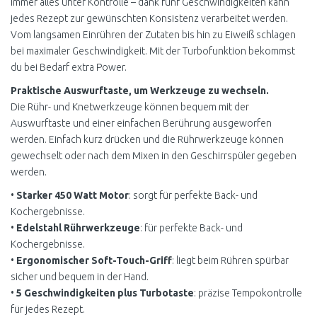
Immer alles unter Kontrolle – dank fünf Geschwindigkeiten kann
jedes Rezept zur gewünschten Konsistenz verarbeitet werden.
Vom langsamen Einrühren der Zutaten bis hin zu Eiweiß schlagen
bei maximaler Geschwindigkeit. Mit der Turbofunktion bekommst
du bei Bedarf extra Power.
Praktische Auswurftaste, um Werkzeuge zu wechseln.
Die Rühr- und Knetwerkzeuge können bequem mit der
Auswurftaste und einer einfachen Berührung ausgeworfen
werden. Einfach kurz drücken und die Rührwerkzeuge können
gewechselt oder nach dem Mixen in den Geschirrspüler gegeben
werden.
•
Starker 450 Watt Motor
: sorgt für perfekte Back- und
Kochergebnisse.
•
Edelstahl Rührwerkzeuge
: für perfekte Back- und
Kochergebnisse.
•
Ergonomischer Soft-Touch-Griff
: liegt beim Rühren spürbar
sicher und bequem in der Hand.
•
5 Geschwindigkeiten plus Turbotaste
: präzise Tempokontrolle
für jedes Rezept.