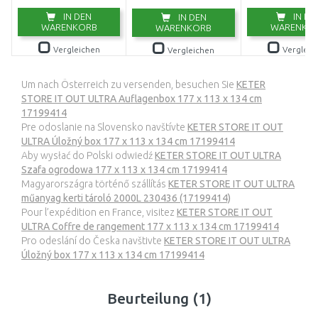
IN DEN
IN DE
IN DEN
WARENKORB
WARENKO
WARENKORB
Vergleichen
Vergleic
Vergleichen
Um nach Österreich zu versenden, besuchen Sie
KETER
STORE IT OUT ULTRA Auflagenbox 177 x 113 x 134 cm
17199414
Pre odoslanie na Slovensko navštívte
KETER STORE IT OUT
ULTRA Úložný box 177 x 113 x 134 cm 17199414
Aby wysłać do Polski odwiedź
KETER STORE IT OUT ULTRA
Szafa ogrodowa 177 x 113 x 134 cm 17199414
Magyarországra történő szállítás
KETER STORE IT OUT ULTRA
műanyag kerti tároló 2000L 230436 (17199414)
Pour l’expédition en France, visitez
KETER STORE IT OUT
ULTRA Coffre de rangement 177 x 113 x 134 cm 17199414
Pro odeslání do Česka navštivte
KETER STORE IT OUT ULTRA
Úložný box 177 x 113 x 134 cm 17199414
Beurteilung (1)