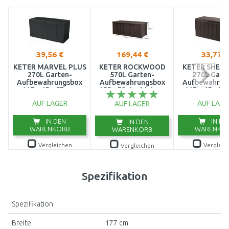
39,56 €
169,44 €
33,77 €
KETER MARVEL PLUS
KETER ROCKWOOD
KETER SHER
270L Garten-
570L Garten-
270L Gart
Aufbewahrungsbox
Aufbewahrungsbox
Aufbewahrun
117 x 45 x 57 cm,
155 x 72,4 x 64,4 cm,
117 x 45 x 57
anthrazit 17202622
braun 17197729
braun 1719
AUF LAGER
AUF LAGE
AUF LAGER
IN DEN
IN DE
IN DEN
WARENKORB
WARENKO
WARENKORB
Vergleichen
Vergleic
Vergleichen
Spezifikation
Spezifikation
Breite
177 cm