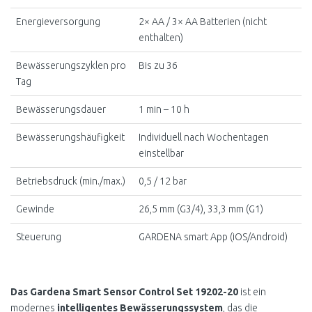
Energieversorgung
2× AA / 3× AA Batterien (nicht
enthalten)
Bewässerungszyklen pro
Bis zu 36
Tag
Bewässerungsdauer
1 min – 10 h
Bewässerungshäufigkeit
Individuell nach Wochentagen
einstellbar
Betriebsdruck (min./max.)
0,5 / 12 bar
Gewinde
26,5 mm (G3/4), 33,3 mm (G1)
Steuerung
GARDENA smart App (iOS/Android)
Das Gardena Smart Sensor Control Set 19202-20
ist ein
modernes
intelligentes Bewässerungssystem
, das die