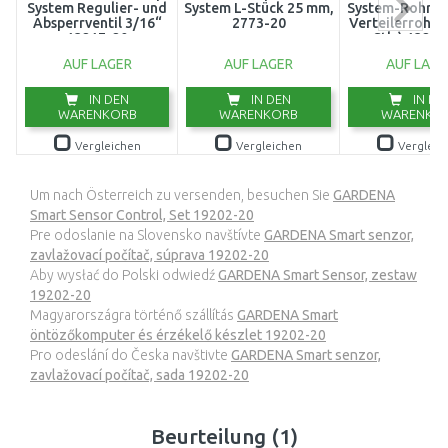
System Regulier- und
System L-Stück 25 mm,
System-Rohrhal
Absperrventil 3/16“
2773-20
Verteilerrohr 1
13217-20
Stk.) 13208
AUF LAGER
AUF LAGER
AUF LAGE
IN DEN
IN DEN
IN DE
WARENKORB
WARENKORB
WARENKO
Vergleichen
Vergleichen
Vergleic
Um nach Österreich zu versenden, besuchen Sie
GARDENA
Smart Sensor Control, Set 19202-20
Pre odoslanie na Slovensko navštívte
GARDENA Smart senzor,
zavlažovací počítač, súprava 19202-20
Aby wysłać do Polski odwiedź
GARDENA Smart Sensor, zestaw
19202-20
Magyarországra történő szállítás
GARDENA Smart
öntözőkomputer és érzékelő készlet 19202-20
Pro odeslání do Česka navštivte
GARDENA Smart senzor,
zavlažovací počítač, sada 19202-20
Beurteilung (1)