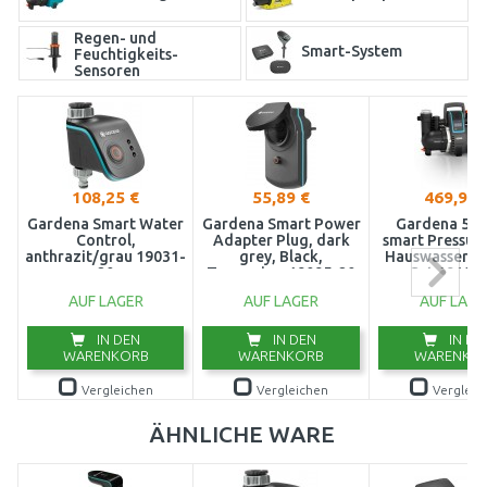
Regen- und
Smart-System
Feuchtigkeits-
Sensoren
108,25 €
55,89 €
469,95 
Gardena Smart Water
Gardena Smart Power
Gardena 500
Control,
Adapter Plug, dark
smart Pressur
anthrazit/grau 19031-
grey, Black,
Hauswassera
20
Turquoise, 19095-20
Set 19106
AUF LAGER
AUF LAGER
AUF LAGE
IN DEN
IN DEN
IN DE
WARENKORB
WARENKORB
WARENKO
Vergleichen
Vergleichen
Vergleic
ÄHNLICHE WARE