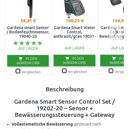
58,41 €
108,25 €
156,98 
Gardena smart Sensor
Gardena Smart Water
Gardena Smart
/ Bodenfeuchtesensor,
Control,
Control Se
19040-20
anthrazit/grau 19031-
Bewässerungss
20
19103-2
AUF LAGER
AUF LAGE
AUF LAGER
IN DEN
IN DE
IN DEN
WARENKORB
WARENKO
WARENKORB
Vergleichen
Vergleic
Vergleichen
Beschreibung
Gardena Smart Sensor Control Set /
19202-20 – Sensor +
Bewässerungssteuerung + Gateway
Vollautomatische Bewässerung
gesteuert nach