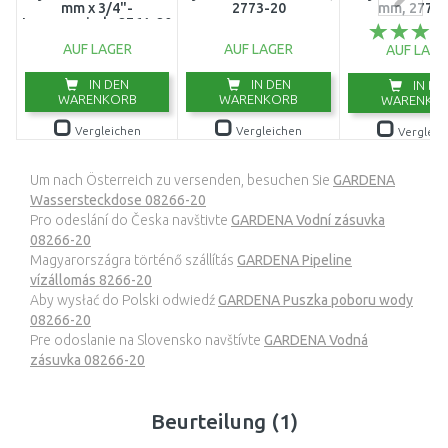
mm x 3/4"-
2773-20
mm, 2771-
Innengewinde 2761-20
AUF LAGER
AUF LAGER
AUF LAGE
IN DEN
IN DEN
IN DE
WARENKORB
WARENKORB
WARENKO
Vergleichen
Vergleichen
Vergleic
Um nach Österreich zu versenden, besuchen Sie
GARDENA
Wassersteckdose 08266-20
Pro odeslání do Česka navštivte
GARDENA Vodní zásuvka
08266-20
Magyarországra történő szállítás
GARDENA Pipeline
vízállomás 8266-20
Aby wysłać do Polski odwiedź
GARDENA Puszka poboru wody
08266-20
Pre odoslanie na Slovensko navštívte
GARDENA Vodná
zásuvka 08266-20
Beurteilung (1)