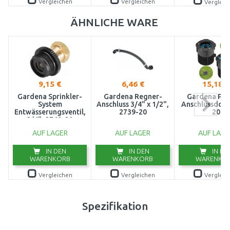
Vergleichen
Vergleichen
Vergleic
ÄHNLICHE WARE
9,15 €
6,46 €
15,18 €
Gardena Sprinkler-
Gardena Regner-
Gardena Pip
System
Anschluss 3/4" x 1/2",
Anschlussdose
Entwässerungsventil,
2739-20
20
3/4", 2760-20
AUF LAGER
AUF LAGER
AUF LAGE
IN DEN
IN DEN
IN DE
WARENKORB
WARENKORB
WARENKO
Vergleichen
Vergleichen
Vergleic
Spezifikation