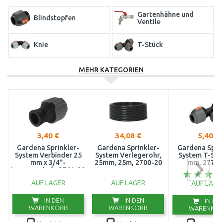
Gartenhähne und
Blindstopfen
Ventile
Knie
T-Stück
MEHR KATEGORIEN
Verbinder
Verbinder - Innere
Verteilerrohre
Vierfachregner
Wassersteckdosen und
Armaturen
3,40 €
34,08 €
5,40 €
Gardena Sprinkler-
Gardena Sprinkler-
Gardena Spri
System Verbinder 25
System Verlegerohr,
System T-Stü
mm x 3/4"-
25mm, 25m, 2700-20
mm, 2771-
Innengewinde 2761-20
AUF LAGER
AUF LAGER
AUF LAGE
IN DEN
IN DEN
IN DE
WARENKORB
WARENKORB
WARENKO