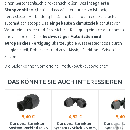
einen Gartenschlauch direkt anschließen. Das
integrierte
Stoppventil
sorgt dafür, dass Wasser nur bei vollständig
hergestellter Verbindung fließt und beim Lösen des Schlauchs
automatisch stoppt. Das
eingebaute Schmutzsieb
schützt vor
Verunreinigungen und lässt sich zur Reinigung einfach entnehmen
und ausspülen. Dank
hochwertiger Materialien und
europäischer Fertigung
überzeugt die Wassersteckdose durch
Langlebigkeit, Robustheit und zuverlässige Funktion – Saison für
Saison.
Die Bilder können vom original Produkt/Artikel abweichen.
DAS KÖNNTE SIE AUCH INTERESSIEREN
3,40 €
4,52 €
5,40 €
Gardena Sprinkler-
Gardena Sprinkler-
Gardena Spri
System Verbinder 25
System L-Stück 25 mm,
System T-Stü