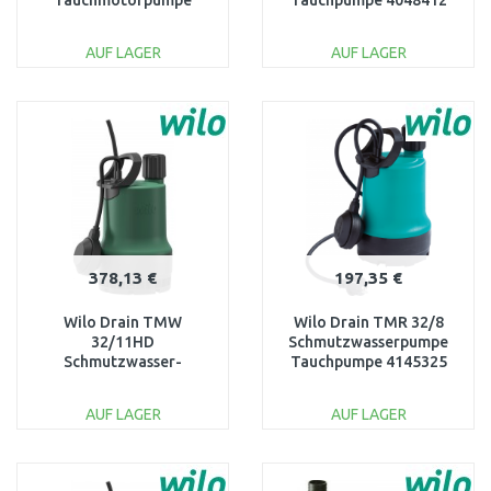
Tauchmotorpumpe
Tauchpumpe 4048412
4048414
AUF LAGER
AUF LAGER
IN DEN
IN DEN
WARENKORB
WARENKORB
Vergleichen
Vergleichen
378,13 €
197,35 €
Wilo Drain TMW
Wilo Drain TMR 32/8
32/11HD
Schmutzwasserpumpe
Schmutzwasser-
Tauchpumpe 4145325
Tauchmotorpumpe
4048715
AUF LAGER
AUF LAGER
IN DEN
IN DEN
WARENKORB
WARENKORB