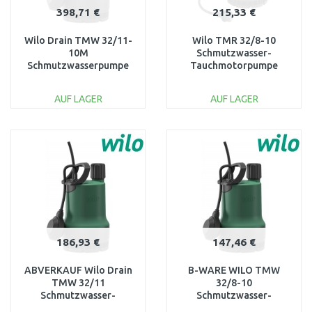
398,71 €
215,33 €
Wilo Drain TMW 32/11-
Wilo TMR 32/8-10
10M
Schmutzwasser-
Schmutzwasserpumpe
Tauchmotorpumpe
Tauchpumpe 4058060
4145326
AUF LAGER
AUF LAGER
IN DEN
IN DEN
WARENKORB
WARENKORB
Vergleichen
Vergleichen
186,93 €
147,46 €
ABVERKAUF Wilo Drain
B-WARE WILO TMW
TMW 32/11
32/8-10
Schmutzwasser-
Schmutzwasser-
Tauchmotorpumpe
Tauchmotorpumpe