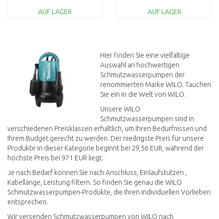
4048414 BESCHÄD.
4058059 NACH DEM
AUF LAGER
AUF LAGER
VERPACKUNG
SERVICE
IN DEN
IN DEN
WARENKORB
WARENKORB
Vergleichen
Vergleichen
Hier finden Sie eine vielfältige
Auswahl an hochwertigen
Schmutzwasserpumpen der
renommierten Marke WILO. Tauchen
Sie ein in die Welt von WILO.
Unsere WILO
Schmutzwasserpumpen sind in
verschiedenen Preisklassen erhältlich, um Ihren Bedürfnissen und
Ihrem Budget gerecht zu werden. Der niedrigste Preis für unsere
Produkte in dieser Kategorie beginnt bei 29,56 EUR, während der
höchste Preis bei 971 EUR liegt.
Je nach Bedarf können Sie nach Anschluss, Einlaufstutzen ,
Kabellänge, Leistung filtern. So finden Sie genau die WILO
Schmutzwasserpumpen-Produkte, die Ihren individuellen Vorlieben
entsprechen.
Wir versenden Schmutzwasserpumpen von WILO nach