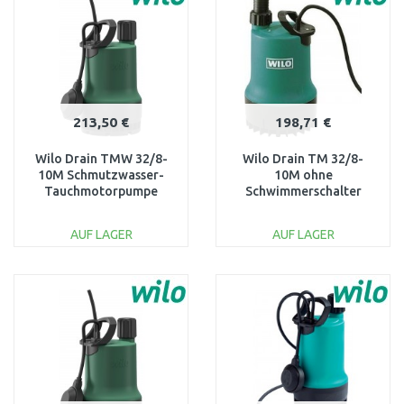
Vergleichen
Vergleichen
213,50 €
198,71 €
Wilo Drain TMW 32/8-
Wilo Drain TM 32/8-
10M Schmutzwasser-
10M ohne
Tauchmotorpumpe
Schwimmerschalter
4058059
Tauchpume 4048411
AUF LAGER
AUF LAGER
IN DEN
IN DEN
WARENKORB
WARENKORB
Vergleichen
Vergleichen