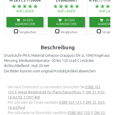
M 28 x1,5 1726006
ZV00630001
A VELIS INOX 
AUF LAGER
AUF LAGER
AUF LAGE
IN DEN
IN DEN
IN DE
WARENKORB
WARENKORB
WARENKO
Vergleichen
Vergleichen
Vergleic
Beschreibung
Druckstufe PN 6, Material Gehäuse Grauguss EN-JL 1040 Kegel aus
Messing, Mediumtemperatur -20 bis 120 Grad C Leckrate
dichtschließend , Hub 20 mm
Die Bilder können vom original Produkt/Artikel abweichen.
Um nach Österreich zu versenden, besuchen Sie
ESBE VLF
135 3-Wege Regelventil für Flanschanschluss, F, DN: 32, KVS:
16 m3/St. 21001400
Pro odeslání do Česka navštivte
ESBE VLF 135, F, DN: 32, KVS:
16 m3/hod
Pre odoslanie na Slovensko navštívte
ESBE VLF 135, F, DN: 32,