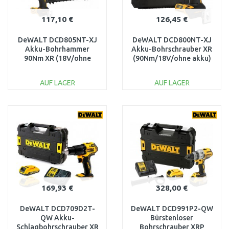
117,10 €
126,45 €
DeWALT DCD805NT-XJ
DeWALT DCD800NT-XJ
Akku-Bohrhammer
Akku-Bohrschrauber XR
90Nm XR (18V/ohne
(90Nm/18V/ohne akku)
akku) Tstak
Tstak
AUF LAGER
AUF LAGER
IN DEN
IN DEN
WARENKORB
WARENKORB
Vergleichen
Vergleichen
169,93 €
328,00 €
DeWALT DCD709D2T-
DeWALT DCD991P2-QW
QW Akku-
Bürstenloser
Schlagbohrschrauber XR
Bohrschrauber XRP