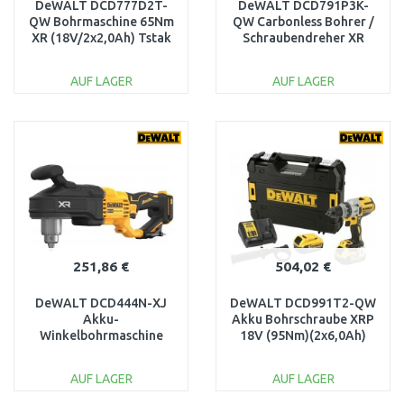
DeWALT DCD777D2T-
DeWALT DCD791P3K-
QW Bohrmaschine 65Nm
QW Carbonless Bohrer /
XR (18V/2x2,0Ah) Tstak
Schraubendreher XR
(70Nm/18V/3x5,0Ah)
Tstak
AUF LAGER
AUF LAGER
IN DEN
IN DEN
WARENKORB
WARENKORB
Vergleichen
Vergleichen
251,86 €
504,02 €
DeWALT DCD444N-XJ
DeWALT DCD991T2-QW
Akku-
Akku Bohrschraube XRP
Winkelbohrmaschine
18V (95Nm)(2x6,0Ah)
(35Nm/18V/ohne Akku
Tstak
und Ladegerät)
AUF LAGER
AUF LAGER