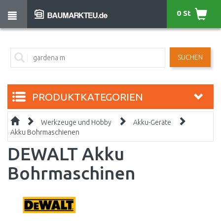
0 St
SUCHEN
PRODUKTKATEGORIEN
Werkzeuge und Hobby
Akku-Geräte
Akku Bohrmaschienen
DEWALT Akku
Bohrmaschinen