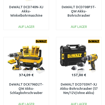
DeWALT DCD740N-XJ
DeWALT DCD708P3T-
Akku-
QW Akku-
Winkelbohrmaschine
Bohrschrauber
33Nm XR (18V/ohne
(65Nm/18V/3x5Ah)
akku)
Tstak
AUF LAGER
AUF LAGER
IN DEN
IN DEN
WARENKORB
WARENKORB
Vergleichen
Vergleichen
374,09 €
157,00 €
DeWALT DCK796D2T-
DeWALT DCD703NT-XJ
QW Akku-
Akku-Bohrschrauber (57
Schlagbohrschrauber
Nm/12V/ohne akku)
(18V/70Nm/2x2.0Ah)
Tstak II
Tstak
AUF LAGER
AUF LAGER