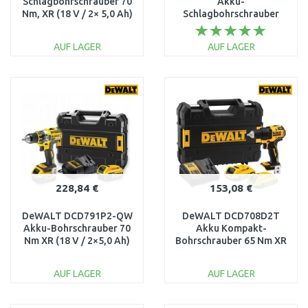
Schlagbohrschrauber 70
Akku-
Nm, XR (18 V / 2× 5,0 Ah)
Schlagbohrschrauber
– im TSTAK-Koffer
95Nm XR/XRP
(18V/2×5,0Ah) im
AUF LAGER
AUF LAGER
TSTAK-Koffer
IN DEN
IN DEN
WARENKORB
WARENKORB
Vergleichen
Vergleichen
228,84 €
153,08 €
DeWALT DCD791P2-QW
DeWALT DCD708D2T
Akku-Bohrschrauber 70
Akku Kompakt-
Nm XR (18 V / 2×5,0 Ah)
Bohrschrauber 65 Nm XR
Tstak Koffer
(18V/2×2,0Ah) Tstak
Koffer
AUF LAGER
AUF LAGER
IN DEN
IN DEN