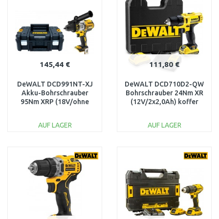
Vergleichen
Vergleichen
145,44 €
111,80 €
DeWALT DCD991NT-XJ
DeWALT DCD710D2-QW
Akku-Bohrschrauber
Bohrschrauber 24Nm XR
95Nm XRP (18V/ohne
(12V/2x2,0Ah) koffer
akku) Tstak
AUF LAGER
AUF LAGER
IN DEN
IN DEN
WARENKORB
WARENKORB
Vergleichen
Vergleichen