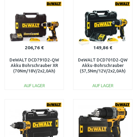
WARENKORB
WARENKORB
Vergleichen
Vergleichen
206,76 €
149,86 €
DeWALT DCD791D2-QW
DeWALT DCD701D2-QW
Akku Bohrschrauber XR
Akku-Bohrschrauber
(70Nm/18V/2x2,0Ah)
(57,5Nm/12V/2x2,0Ah)
Tstak
Tstak
AUF LAGER
AUF LAGER
IN DEN
IN DEN
WARENKORB
WARENKORB
Vergleichen
Vergleichen