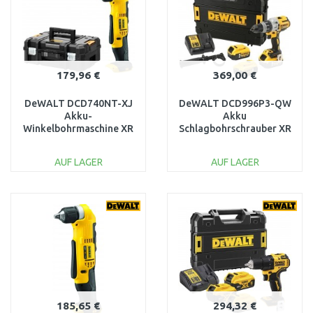
179,96 €
369,00 €
DeWALT DCD740NT-XJ
DeWALT DCD996P3-QW
Akku-
Akku
Winkelbohrmaschine XR
Schlagbohrschrauber XR
(33Nm/18V/ohne akku)
(95Nm/18V/3x5,0Ah)
Tstak
Tstak
AUF LAGER
AUF LAGER
IN DEN
IN DEN
WARENKORB
WARENKORB
Vergleichen
Vergleichen
185,65 €
294,32 €