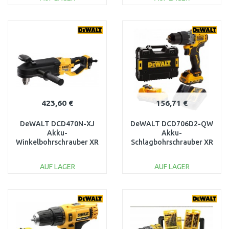
IN DEN
IN DEN
WARENKORB
WARENKORB
Vergleichen
Vergleichen
423,60 €
156,71 €
DeWALT DCD470N-XJ
DeWALT DCD706D2-QW
Akku-
Akku-
Winkelbohrschrauber XR
Schlagbohrschrauber XR
(296Nm/54V/ohne akku)
(57Nm/12V/2x2,0Ah)
Tstak
AUF LAGER
AUF LAGER
IN DEN
IN DEN
WARENKORB
WARENKORB
Vergleichen
Vergleichen