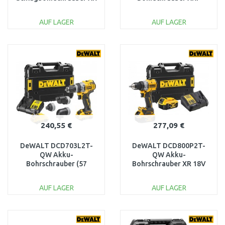
(65Nm/18V/2x2,0Ah)
(95Nm/18V/2x5,0Ah)
Tstak
TSTAK-Koffer
AUF LAGER
AUF LAGER
IN DEN
IN DEN
WARENKORB
WARENKORB
Vergleichen
Vergleichen
240,55 €
277,09 €
DeWALT DCD703L2T-
DeWALT DCD800P2T-
QW Akku-
QW Akku-
Bohrschrauber (57
Bohrschrauber XR 18V
Nm/12V/2x3,0Ah) Tstak
(90Nm, 2x5,0Ah) Tstak
AUF LAGER
AUF LAGER
IN DEN
IN DEN
WARENKORB
WARENKORB