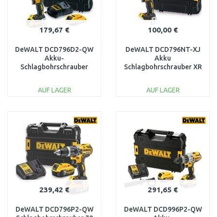
179,67 €
100,00 €
DeWALT DCD796D2-QW
DeWALT DCD796NT-XJ
Akku-
Akku
Schlagbohrschrauber
Schlagbohrschrauber XR
70Nm XR (18V/2×2,0Ah)
(70Nm/18V/ohne akku)
im TSTAK-Koffer
Tstak
AUF LAGER
AUF LAGER
IN DEN
IN DEN
WARENKORB
WARENKORB
Vergleichen
Vergleichen
239,42 €
291,65 €
DeWALT DCD796P2-QW
DeWALT DCD996P2-QW