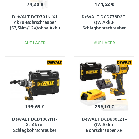
74,20 €
174,62 €
DeWALT DCD701N-XJ
DeWALT DCD778D2T-
Akku-Bohrschrauber
QW Akku-
(57,5Nm/12V/ohne Akku
Schlagbohrschrauber
und Ladegerät)
(65Nm/18V/2x2,0Ah)
Tstak
AUF LAGER
AUF LAGER
IN DEN
IN DEN
WARENKORB
WARENKORB
Vergleichen
Vergleichen
199,63 €
259,10 €
DeWALT DCD1007NT-
DeWALT DCD800E2T-
XJ Akku-
QW Akku-
Schlagbohrschrauber
Bohrschrauber XR
(169Nm/18V/ohne akku)
PowerStack