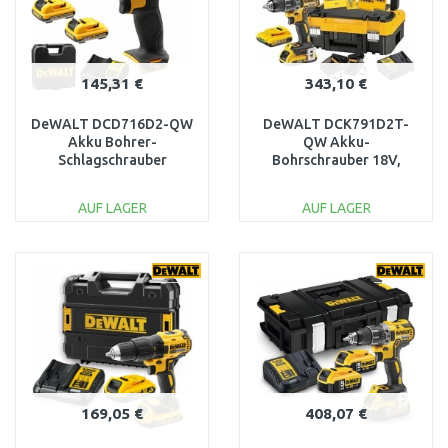
145,31 €
343,10 €
DeWALT DCD716D2-QW
DeWALT DCK791D2T-
Akku Bohrer-
QW Akku-
Schlagschrauber
Bohrschrauber 18V,
(30Nm/10,8V/2x2,0Ah)
2x2Ah, mit 71-
koffer
tlg.Zubehör, TSTAK I
AUF LAGER
AUF LAGER
Box
IN DEN
IN DEN
WARENKORB
WARENKORB
Vergleichen
Vergleichen
169,05 €
408,07 €