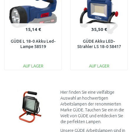
15,14 €
35,50 €
GÜDE L 18-0 Akku Led-
GÜDE Akku LED-
Lampe 58519
Strahler LS 18-0 58417
AUF LAGER
AUF LAGER
IN DEN
IN DEN
WARENKORB
WARENKORB
Vergleichen
Vergleichen
Hier finden Sie eine vielfältige
Auswahl an hochwertigen
Arbeitslampen der renommierten
Marke GÜDE. Tauchen Sie ein in die
Welt von GÜDE und entdecken Sie
die perfekten Lampen.
Unsere GÜDE Arbeitslampen sind in