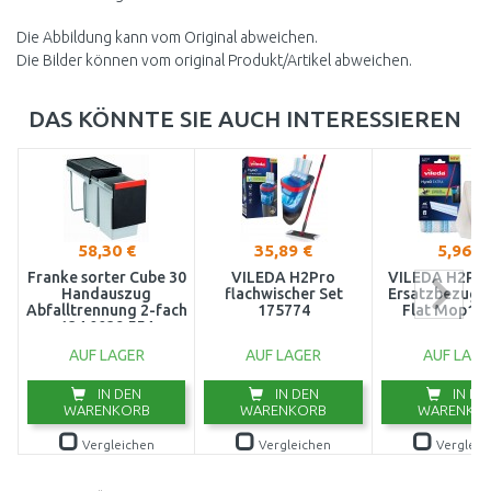
Die Abbildung kann vom Original abweichen.
Die Bilder können vom original Produkt/Artikel abweichen.
DAS KÖNNTE SIE AUCH INTERESSIEREN
58,30 €
35,89 €
5,96 €
Franke sorter Cube 30
VILEDA H2Pro
VILEDA H2Pro
Handauszug
flachwischer Set
Ersatzbezug f
Abfalltrennung 2-fach
175774
Flat Mop17
134.0039.554
AUF LAGER
AUF LAGER
AUF LAGE
IN DEN
IN DEN
IN DE
WARENKORB
WARENKORB
WARENKO
Vergleichen
Vergleichen
Vergleic