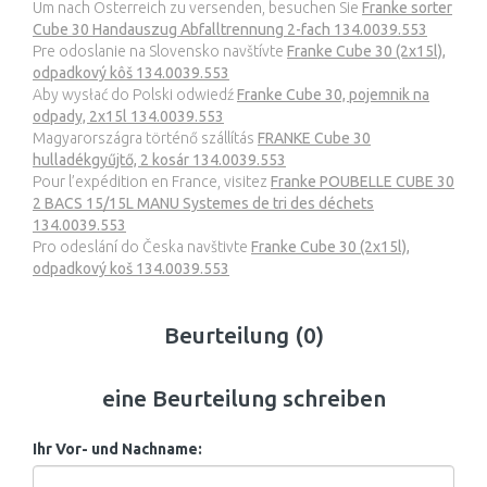
Um nach Österreich zu versenden, besuchen Sie
Franke sorter
Cube 30 Handauszug Abfalltrennung 2-fach 134.0039.553
Pre odoslanie na Slovensko navštívte
Franke Cube 30 (2x15l),
odpadkový kôš 134.0039.553
Aby wysłać do Polski odwiedź
Franke Cube 30, pojemnik na
odpady, 2x15l 134.0039.553
Magyarországra történő szállítás
FRANKE Cube 30
hulladékgyűjtő, 2 kosár 134.0039.553
Pour l’expédition en France, visitez
Franke POUBELLE CUBE 30
2 BACS 15/15L MANU Systemes de tri des déchets
134.0039.553
Pro odeslání do Česka navštivte
Franke Cube 30 (2x15l),
odpadkový koš 134.0039.553
Beurteilung (0)
eine Beurteilung schreiben
Ihr Vor- und Nachname: