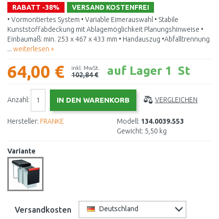
RABATT -38%
VERSAND KOSTENFREI
• Vormontiertes System • Variable Eimerauswahl • Stabile
Kunststoffabdeckung mit Ablagemöglichkeit Planungshinweise •
Einbaumaß: min. 253 x 467 x 433 mm • Handauszug •Abfalltrennung
...
weiterlesen »
64,00 €
auf Lager 1 St
inkl. MwSt.
102,84 €
Anzahl:
VERGLEICHEN
Hersteller:
FRANKE
Modell:
134.0039.553
Gewicht:
5,50 kg
Variante
Versandkosten
Deutschland