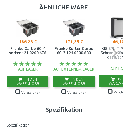
ÄHNLICHE WARE
186,28 €
171,25 €
46,10 €
Franke Garbo 60-4
Franke Sorter Garbo
KIS SPLIT PR
sorter 121.0200.676
60-3 121.0200.680
Schrank 68x3
grau/schw
AUF LAGE
AUF LAGER
AUF EXTERNEM LAGER
IN DE
IN DEN
IN DEN
WARENKO
WARENKORB
WARENKORB
Vergleic
Vergleichen
Vergleichen
Spezifikation
Spezifikation