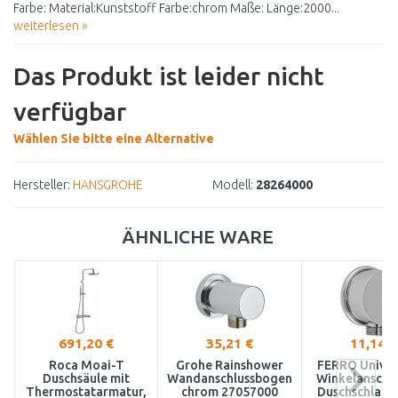
Farbe: Material:Kunststoff Farbe:chrom Maße: Länge:2000...
weiterlesen »
Das Produkt ist leider nicht
verfügbar
Wählen Sie bitte eine Alternative
Hersteller:
HANSGROHE
Modell:
28264000
ÄHNLICHE WARE
691,20 €
35,21 €
11,14 €
Roca Moai-T
Grohe Rainshower
FERRO Univer
Duschsäule mit
Wandanschlussbogen
Winkelanschlu
Thermostatarmatur,
chrom 27057000
Duschschlauc