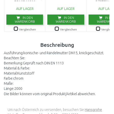
75A9746C00
D/STENAA
AUF LAGER
AUF LAGER
AUF LAGE
IN DEN
IN DEN
IN DE
WARENKORB
WARENKORB
WARENKO
Vergleichen
Vergleichen
Vergleic
Beschreibung
Ausführung:konische- und Rändelmutter DN15, knickgeschützt.
Beachten Sie:
Bemerkung:Geprüft nach DIN EN 1113
Material & Farbe:
Material:Kunststoff
Farbe:chrom
Maße:
Länge:2000
Die Bilder können vom original Produkt/Artikel abweichen.
Um nach Österreich zu versenden, besuchen Sie
Hansgrohe