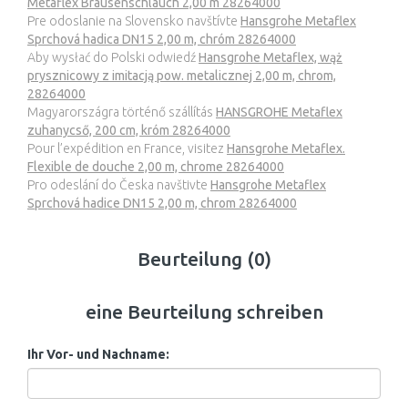
Metaflex Brausenschlauch 2,00 m 28264000
Pre odoslanie na Slovensko navštívte
Hansgrohe Metaflex
Sprchová hadica DN15 2,00 m, chróm 28264000
Aby wysłać do Polski odwiedź
Hansgrohe Metaflex, wąż
prysznicowy z imitacją pow. metalicznej 2,00 m, chrom,
28264000
Magyarországra történő szállítás
HANSGROHE Metaflex
zuhanycső, 200 cm, króm 28264000
Pour l’expédition en France, visitez
Hansgrohe Metaflex.
Flexible de douche 2,00 m, chrome 28264000
Pro odeslání do Česka navštivte
Hansgrohe Metaflex
Sprchová hadice DN15 2,00 m, chrom 28264000
Beurteilung (0)
eine Beurteilung schreiben
Ihr Vor- und Nachname: