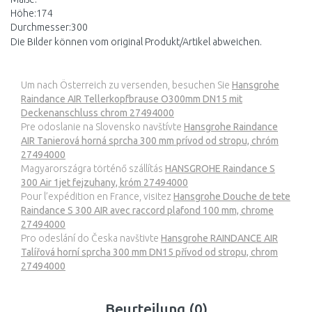
Höhe:174
Durchmesser:300
Die Bilder können vom original Produkt/Artikel abweichen.
Um nach Österreich zu versenden, besuchen Sie
Hansgrohe
Raindance AIR Tellerkopfbrause O300mm DN15 mit
Deckenanschluss chrom 27494000
Pre odoslanie na Slovensko navštívte
Hansgrohe Raindance
AIR Tanierová horná sprcha 300 mm prívod od stropu, chróm
27494000
Magyarországra történő szállítás
HANSGROHE Raindance S
300 Air 1jet fejzuhany, króm 27494000
Pour l’expédition en France, visitez
Hansgrohe Douche de tete
Raindance S 300 AIR avec raccord plafond 100 mm, chrome
27494000
Pro odeslání do Česka navštivte
Hansgrohe RAINDANCE AIR
Talířová horní sprcha 300 mm DN15 přívod od stropu, chrom
27494000
Beurteilung (0)