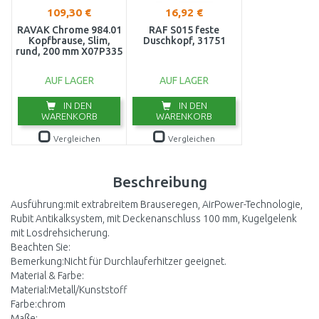
109,30 €
16,92 €
RAVAK Chrome 984.01
RAF S015 feste
Kopfbrause, Slim,
Duschkopf, 31751
rund, 200 mm X07P335
AUF LAGER
AUF LAGER
IN DEN
IN DEN
WARENKORB
WARENKORB
Vergleichen
Vergleichen
Beschreibung
Ausführung:mit extrabreitem Brauseregen, AirPower-Technologie,
Rubit Antikalksystem, mit Deckenanschluss 100 mm, Kugelgelenk
mit Losdrehsicherung.
Beachten Sie:
Bemerkung:Nicht für Durchlauferhitzer geeignet.
Material & Farbe:
Material:Metall/Kunststoff
Farbe:chrom
Maße: