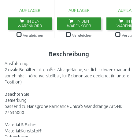
00707-885
00709-88
AUF LAGER
AUF LAGER
AUF LAGE
IN DEN
IN DEN
IN DE
WARENKORB
WARENKORB
WARENKO
Vergleichen
Vergleichen
Vergleic
Beschreibung
Ausführung:
2 ovale Behälter mit großer Ablagefläche, seitlich schwenkbar und
abnehmbar, höhenverstellbar, für Eckmontage geeignet (in untere
Position)
Beachten Sie:
Bemerkung:
passend zu Hansgrohe Raindance Unica'S Wandstange Art.-Nr.
27636000
Material & Farbe:
Material:Kunststoff