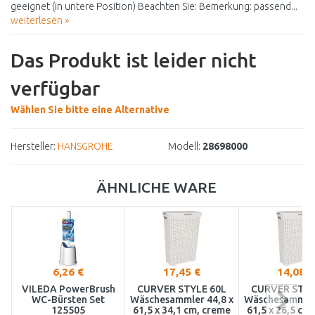
geeignet (in untere Position) Beachten Sie: Bemerkung: passend...
weiterlesen »
Das Produkt ist leider nicht
verfügbar
Wählen Sie bitte eine Alternative
Hersteller:
HANSGROHE
Modell:
28698000
ÄHNLICHE WARE
6,26 €
17,45 €
14,08 €
VILEDA PowerBrush
CURVER STYLE 60L
CURVER STYL
WC-Bürsten Set
Wäschesammler 44,8 x
Wäschesammler
125505
61,5 x 34,1 cm, creme
61,5 x 26,5 cm