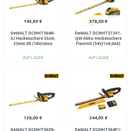
143,89 €
378,50 €
DeWALT DCMHT564N-
DeWALT DCMHT573X1-
XJ Heckenschere 55cm,
QW Akku-Heckenschere
25mm XR (18V/ohne
FlexVolt (54V/1x9,0Ah)
Akku)
AUF LAGER
AUF LAGER
IN DEN
IN DEN
WARENKORB
WARENKORB
Vergleichen
Vergleichen
128,00 €
244,05 €
DeWALT DCMHT562N-
DeWALT DCMHT564P1-