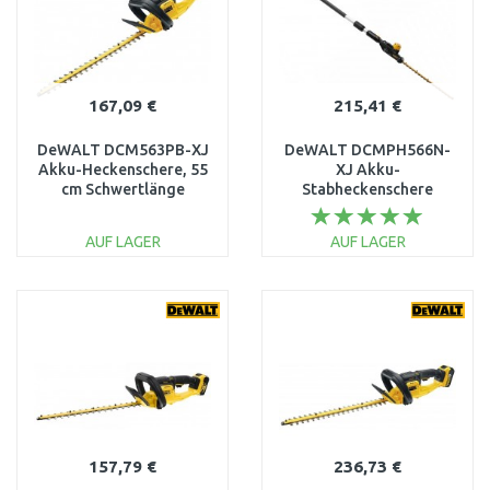
167,09 €
215,41 €
DeWALT DCM563PB-XJ
DeWALT DCMPH566N-
Akku-Heckenschere, 55
XJ Akku-
cm Schwertlänge
Stabheckenschere
(18V/ohne akku)
(55cm/18V/Ohne Akku)
AUF LAGER
AUF LAGER
IN DEN
IN DEN
WARENKORB
WARENKORB
Vergleichen
Vergleichen
157,79 €
236,73 €