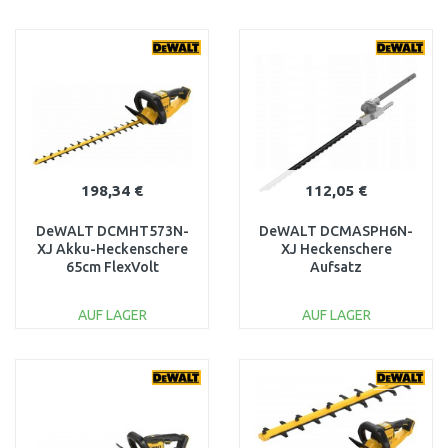
IN DEN
IN DEN
WARENKORB
WARENKORB
Vergleichen
Vergleichen
198,34 €
112,05 €
DeWALT DCMHT573N-
DeWALT DCMASPH6N-
XJ Akku-Heckenschere
XJ Heckenschere
65cm FlexVolt
Aufsatz
(54V/ohne akku)
AUF LAGER
AUF LAGER
IN DEN
IN DEN
WARENKORB
WARENKORB
Vergleichen
Vergleichen