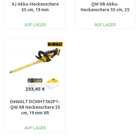
XJ Akku-Heckenschere
QW XR Akku-
55 cm, 19 mm
Heckenschere 55 cm, 25
Schnittbreite -
mm XR (18V/1x5,0Ah)
Basisversion
AUF LAGER
AUF LAGER
IN DEN
IN DEN
WARENKORB
WARENKORB
Vergleichen
Vergleichen
233,45 €
DeWALT DCMHT562P1-
QW XR Heckenschere 55
cm, 19 mm XR
(18V/1x5,0Ah)
AUF LAGER
IN DEN