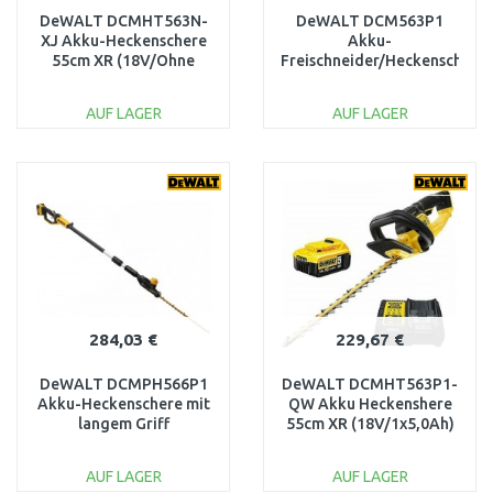
DeWALT DCMHT563N-
DeWALT DCM563P1
XJ Akku-Heckenschere
Akku-
55cm XR (18V/Ohne
Freischneider/Heckenschere
akku)
55cm / 19mm, XR (1×5,0
Ah/18V)
AUF LAGER
AUF LAGER
IN DEN
IN DEN
WARENKORB
WARENKORB
Vergleichen
Vergleichen
284,03 €
229,67 €
DeWALT DCMPH566P1
DeWALT DCMHT563P1-
Akku-Heckenschere mit
QW Akku Heckenshere
langem Griff
55cm XR (18V/1x5,0Ah)
(55cm/18V/5,0Ah)
AUF LAGER
AUF LAGER