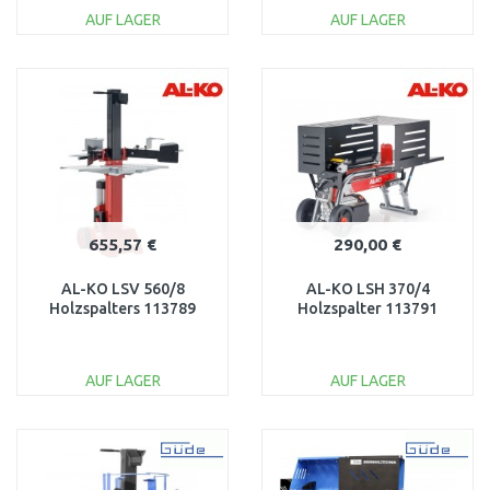
AUF LAGER
AUF LAGER
IN DEN
IN DEN
WARENKORB
WARENKORB
Vergleichen
Vergleichen
655,57 €
290,00 €
AL-KO LSV 560/8
AL-KO LSH 370/4
Holzspalters 113789
Holzspalter 113791
AUF LAGER
AUF LAGER
IN DEN
IN DEN
WARENKORB
WARENKORB
Vergleichen
Vergleichen