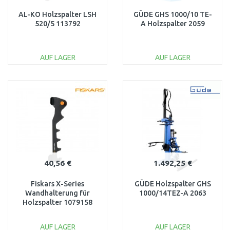
AL-KO Holzspalter LSH
GÜDE GHS 1000/10 TE-
520/5 113792
A Holzspalter 2059
AUF LAGER
AUF LAGER
IN DEN
IN DEN
WARENKORB
WARENKORB
Vergleichen
Vergleichen
40,56 €
1.492,25 €
Fiskars X-Series
GÜDE Holzspalter GHS
Wandhalterung für
1000/14TEZ-A 2063
Holzspalter 1079158
AUF LAGER
AUF LAGER