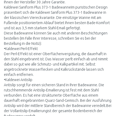
Ihnen der Hersteller 30 Jahre Garantie.
Kaldewei Saniform Plus 373-1 BadewanneIm puristischen Design
präsentiert sich die Kaldewei Saniform Plus 373-1 Badewanne in
der klassischen Viereckvariante. Die einsitzige Wanne mit am
Fußende positioniertem Ablauf bietet Ihnen besten Bade-Komfort
und ist aus 3,5 mm starkem Stahl-Email gefertigt.
Diese Badewanne können Sie auch mit anderen Beschichtungen
bestellen (Im Falle Ihrer Interesse, schreiben Sie es bei der
Bestellung in die Notiz):
•Kaldewei Perl-Effekt
Der Perl-Effekt ist einer Oberflächenvergütung, die dauerhaft in
den Stahl eingebrannt ist. Das Wasser perlt einfach ab und nimmt
dabei so gut wie alle Schmutz- und Kalkpartikel mit. Selbst
angetrocknete Wasserflecken und Kalkrückstände lassen sich
einfach entfernen.
•Kaldewei Antislip
Antislip sorgt für einen sicheren Stand in Ihrer Badewanne. Die
rutschhemmende Antislip-Emailierung ist fest mit dem Stahl
verbunden. Es hat eine strukturierte Oberfläche aus einem
dauerhaft eingebrannten Quarz-Sand-Gemisch. Bei der Ausführung
Antislip wird der mittlere Standbereich der Badewanne veredelt.Bei
der Vollantislip-Emailierungist der gesamte Bodenbereich der