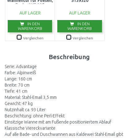
Wannentür für Fliesen,
5139320
Basic, AVD005
AUF LAGER
AUF LAGER
IN DEN
IN DEN
WARENKORB
WARENKORB
Vergleichen
Vergleichen
Beschreibung
Serie: Advantage
Farbe: Alpinweiß
Lange: 160 cm
Breite: 70 cm
Tiefe: 41 cm
Material: Stahl-Email 3,5 mm
Gewicht: 47 kg
Nutzinhalt ca. 93 Liter
Beschichtung: ohne Perl-Effekt
Einsitzige Wanne mit am Fußende positioniertem Ablauf
Klassische Viereckvariante
Auf alle Bade- und Duschwannen aus Kaldewei Stahl-Email gibt