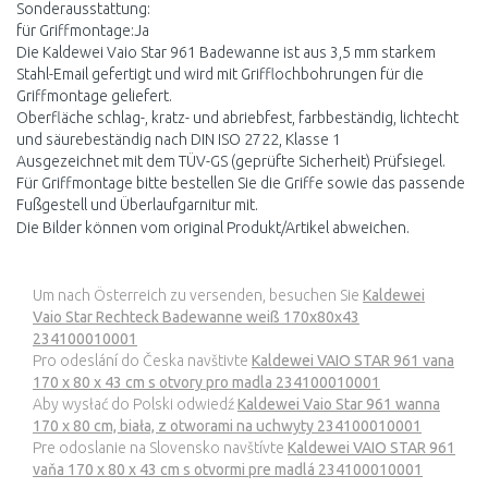
Sonderausstattung:
für Griffmontage:Ja
Die Kaldewei Vaio Star 961 Badewanne ist aus 3,5 mm starkem
Stahl-Email gefertigt und wird mit Grifflochbohrungen für die
Griffmontage geliefert.
Oberfläche schlag-, kratz- und abriebfest, farbbeständig, lichtecht
und säurebeständig nach DIN ISO 2722, Klasse 1
Ausgezeichnet mit dem TÜV-GS (geprüfte Sicherheit) Prüfsiegel.
Für Griffmontage bitte bestellen Sie die Griffe sowie das passende
Fußgestell und Überlaufgarnitur mit.
Die Bilder können vom original Produkt/Artikel abweichen.
Um nach Österreich zu versenden, besuchen Sie
Kaldewei
Vaio Star Rechteck Badewanne weiß 170x80x43
234100010001
Pro odeslání do Česka navštivte
Kaldewei VAIO STAR 961 vana
170 x 80 x 43 cm s otvory pro madla 234100010001
Aby wysłać do Polski odwiedź
Kaldewei Vaio Star 961 wanna
170 x 80 cm, biała, z otworami na uchwyty 234100010001
Pre odoslanie na Slovensko navštívte
Kaldewei VAIO STAR 961
vaňa 170 x 80 x 43 cm s otvormi pre madlá 234100010001