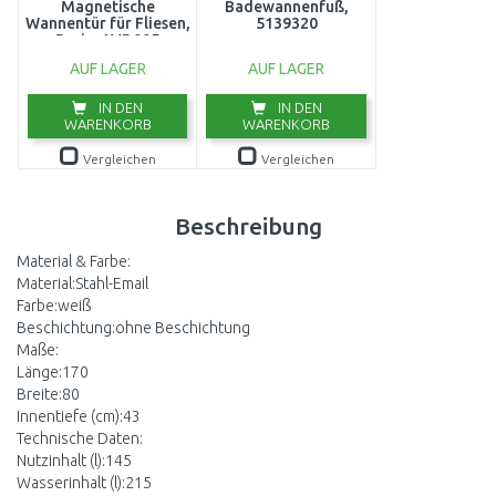
Magnetische
Badewannenfuß,
Wannentür für Fliesen,
5139320
Basic, AVD005
AUF LAGER
AUF LAGER
IN DEN
IN DEN
WARENKORB
WARENKORB
Vergleichen
Vergleichen
Beschreibung
Material & Farbe:
Material:Stahl-Email
Farbe:weiß
Beschichtung:ohne Beschichtung
Maße:
Länge:170
Breite:80
Innentiefe (cm):43
Technische Daten:
Nutzinhalt (l):145
Wasserinhalt (l):215