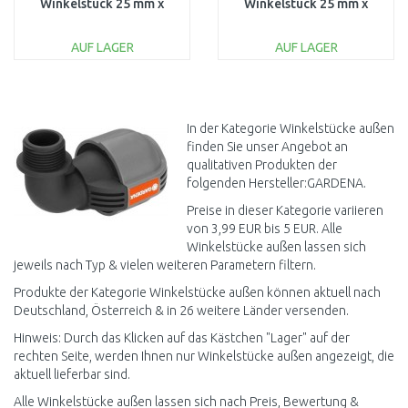
Winkelstück 25 mm x
Winkelstück 25 mm x
1/2"-AG, 2782-20
3/4"-Außengewinde
2783-20
AUF LAGER
AUF LAGER
IN DEN
IN DEN
WARENKORB
WARENKORB
Vergleichen
Vergleichen
In der Kategorie Winkelstücke außen
finden Sie unser Angebot an
qualitativen Produkten der
folgenden Hersteller:GARDENA.
Preise in dieser Kategorie variieren
von 3,99 EUR bis 5 EUR. Alle
Winkelstücke außen lassen sich
jeweils nach Typ & vielen weiteren Parametern filtern.
Produkte der Kategorie Winkelstücke außen können aktuell nach
Deutschland, Österreich & in 26 weitere Länder versenden.
Hinweis: Durch das Klicken auf das Kästchen "Lager" auf der
rechten Seite, werden Ihnen nur Winkelstücke außen angezeigt, die
aktuell lieferbar sind.
Alle Winkelstücke außen lassen sich nach Preis, Bewertung &