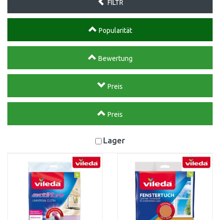
FILTR
Popularität
Bewertung
Preis
Preis
Lager