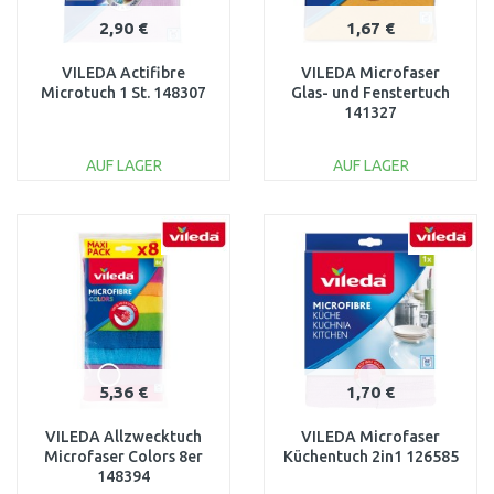
2,90 €
1,67 €
VILEDA Actifibre
VILEDA Microfaser
Microtuch 1 St. 148307
Glas- und Fenstertuch
141327
AUF LAGER
AUF LAGER
IN DEN
IN DEN
WARENKORB
WARENKORB
Vergleichen
Vergleichen
5,36 €
1,70 €
VILEDA Allzwecktuch
VILEDA Microfaser
Microfaser Colors 8er
Küchentuch 2in1 126585
148394