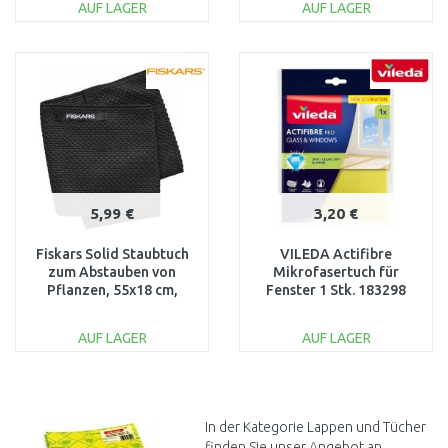
AUF LAGER
AUF LAGER
IN DEN
IN DEN
WARENKORB
WARENKORB
Vergleichen
Vergleichen
5,99 €
3,20 €
Fiskars Solid Staubtuch
VILEDA Actifibre
zum Abstauben von
Mikrofasertuch für
Pflanzen, 55x18 cm,
Fenster 1 Stk. 183298
1075318
AUF LAGER
AUF LAGER
IN DEN
IN DEN
WARENKORB
WARENKORB
Vergleichen
Vergleichen
In der Kategorie Lappen und Tücher
finden Sie unser Angebot an