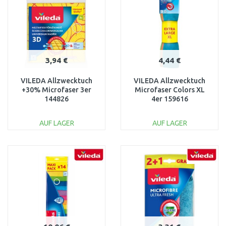
3,94 €
4,44 €
VILEDA Allzwecktuch
VILEDA Allzwecktuch
+30% Microfaser 3er
Microfaser Colors XL
144826
4er 159616
AUF LAGER
AUF LAGER
IN DEN
IN DEN
WARENKORB
WARENKORB
Vergleichen
Vergleichen