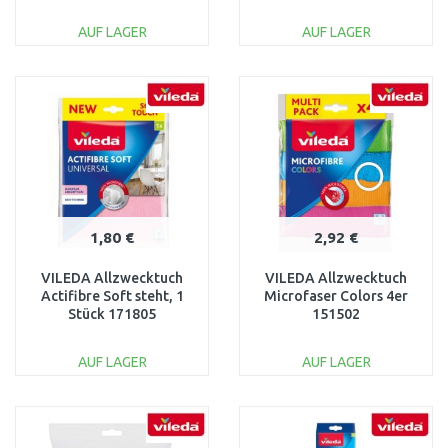
AUF LAGER
AUF LAGER
IN DEN
IN DEN
WARENKORB
WARENKORB
Vergleichen
Vergleichen
1,80 €
2,92 €
VILEDA Allzwecktuch
VILEDA Allzwecktuch
Actifibre Soft steht, 1
Microfaser Colors 4er
Stück 171805
151502
AUF LAGER
AUF LAGER
IN DEN
IN DEN
WARENKORB
WARENKORB
Vergleichen
Vergleichen