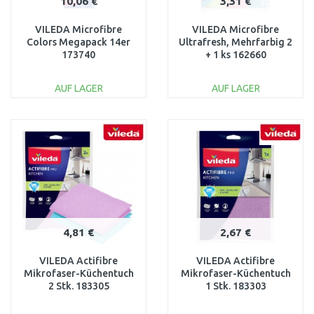
10,06 €
3,31 €
VILEDA Microfibre
VILEDA Microfibre
Colors Megapack 14er
Ultrafresh, Mehrfarbig 2
173740
+ 1 ks 162660
AUF LAGER
AUF LAGER
IN DEN
IN DEN
WARENKORB
WARENKORB
Vergleichen
Vergleichen
4,81 €
2,67 €
VILEDA Actifibre
VILEDA Actifibre
Mikrofaser-Küchentuch
Mikrofaser-Küchentuch
2 Stk. 183305
1 Stk. 183303