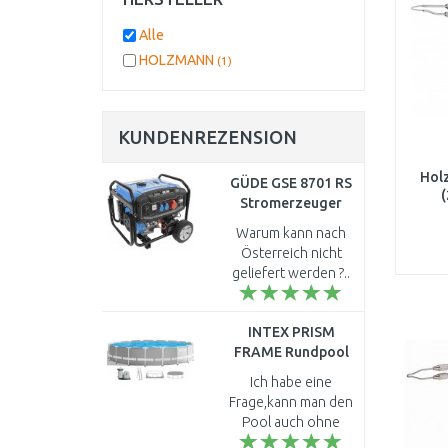
Alle
HOLZMANN
(1)
KUNDENREZENSION
Hol
GÜDE GSE 8701 RS
(
Stromerzeuger
40731
Warum kann nach
Österreich nicht
geliefert werden ?..
INTEX PRISM
FRAME Rundpool
549 × 122 cm mit
Ich habe eine
Kartuschenfilteranlage
Frage,kann man den
12V 26732GN
Pool auch ohne
Leiter und Pumpe