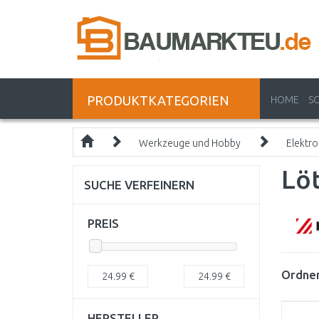
PRODUKTKATEGORIEN
HOME
S
Werkzeuge und Hobby
Elektr
Löt
SUCHE VERFEINERN
PREIS
Ordnen
24.99
€
24.99
€
HERSTELLER