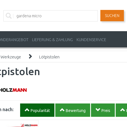
SUCHEN
ONDERANGEBOT
LIEFERUNG & ZAHLUNG
KUNDENSERVICE
o Werkzeuge
Lötpistolen
pistolen
 nach:
Popularität
Bewertung
Preis