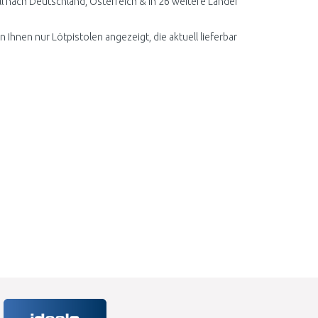
l nach Deutschland, Österreich & in 26 weitere Länder
 Ihnen nur Lötpistolen angezeigt, die aktuell lieferbar