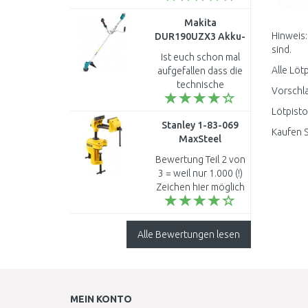
bekommen und was
Makita
würde er kosten ?..
Hinweis:
DUR190UZX3 Akku-
sind.
Rasentrimmer, ohne
Ist euch schon mal
Akku, ohne
Alle Löt
aufgefallen dass die
Ladegerät
technische
Vorschla
Beschreibung vom
Lötpisto
Rasentrimer DUR190
Stanley 1-83-069
UZX3 die eines
Kaufen S
MaxSteel
Staubsaugers ist ..
Multiachsen
Bewertung Teil 2 von
Schraubstock
3 = weil nur 1.000 (!)
Zeichen hier möglich
sind - Wie primitiv!
Wo Licht, da auch
Schatten : Um die
Alle Bewertungen lesen
Spannvorrichtung ..
MEIN KONTO