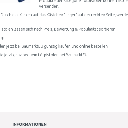
Produkte der Kategorie Lötpistolen können aktuel
versenden.
 Durch das Klicken auf das Kästchen "Lager" auf der rechten Seite, werden
pistolen lassen sich nach Preis, Bewertung & Popularität sortieren.
g:
len jetzt bei BaumarktEU günstig kaufen und online bestellen.
ie jetzt ganz bequem Lötpistolen bei BaumarktEU.
INFORMATIONEN