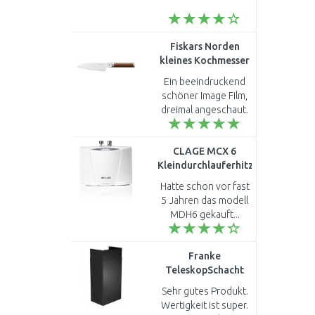
Fiskars Norden
kleines Kochmesser
1026420
Ein beeindruckend
schöner Image Film,
dreimal angeschaut.
Das Messer, die
Beleuchtung, das
CLAGE MCX 6
Umfeld, der Klang:
Kleindurchlauferhitzer
Besser kann man ein
5,7 kW 230 V 1500-
Produkt n..
Hatte schon vor fast
15006
5 Jahren das modell
MDH6 gekauft...
Franke
TeleskopSchacht
für
Sehr gutes Produkt.
Dunstabzugshauben,
Wertigkeit ist super.
schwarz