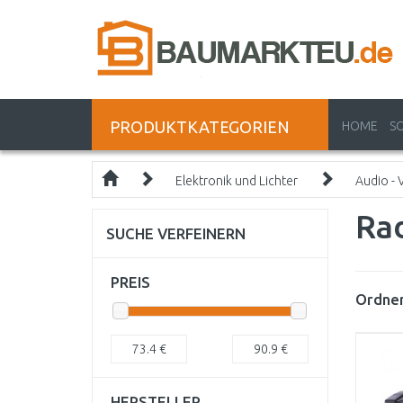
PRODUKTKATEGORIEN
HOME
S
Elektronik und Lichter
Audio - 
Ra
SUCHE VERFEINERN
PREIS
Ordnen
73.4
€
90.9
€
HERSTELLER