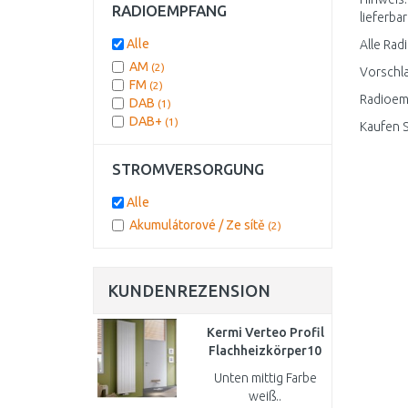
RADIOEMPFANG
lieferbar
Alle
Alle Rad
AM
(2)
Vorschla
FM
(2)
Radioemp
DAB
(1)
DAB+
(1)
Kaufen S
STROMVERSORGUNG
Alle
Akumulátorové / Ze sítě
(2)
KUNDENREZENSION
Kermi Verteo Profil
Flachheizkörper10
1800/400
Unten mittig Farbe
FSN101800401X3K
weiß..