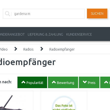
SUCHEN
ONDERANGEBOT
LIEFERUNG & ZAHLUNG
KUNDENSERVICE
Video
Radios
Radioempfänger
dioempfänger
 nach:
Popularität
Bewertung
Preis