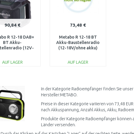
90,84 €
73,48 €
bo R 12-18 DAB+
Metabo R 12-18 BT
BT Akku-
Akku-Baustellenradio
tellenradio (12V-
(12-18V/ohne akku)
8V) 600778850
600777850
AUF LAGER
AUF LAGER
IN DEN
IN DEN
WARENKORB
WARENKORB
Vergleichen
Vergleichen
In der Kategorie Radioempfänger finden Sie unser
Hersteller:METABO.
Preise in dieser Kategorie variieren von 73,48 EUR
nach Akkuspannung, Anzahl Akkus, Akku, Radioemp
Produkte der Kategorie Radioempfänger können ak
Länder versenden.
 Durch das Klicken auf das Kästchen "Lager" auf der rechten Seite, werd