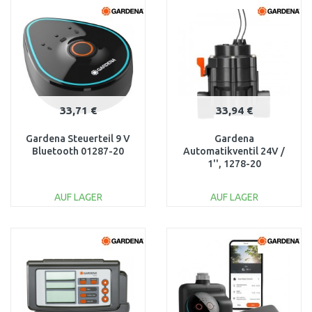
WARENKORB
WARENKORB
Vergleichen
Vergleichen
33,71 €
33,94 €
Gardena Steuerteil 9 V
Gardena
Bluetooth 01287-20
Automatikventil 24V /
1'', 1278-20
AUF LAGER
AUF LAGER
IN DEN
IN DEN
WARENKORB
WARENKORB
Vergleichen
Vergleichen