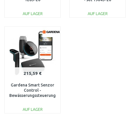
AUF LAGER
AUF LAGER
IN DEN
IN DEN
WARENKORB
WARENKORB
Vergleichen
Vergleichen
215,59 €
Gardena Smart Senzor
Control -
Bewässerungssteuerung
set 19045-20
AUF LAGER
IN DEN
WARENKORB