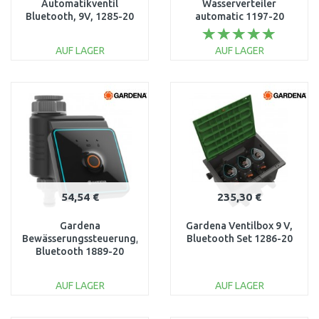
Automatikventil
Wasserverteiler
Bluetooth, 9V, 1285-20
automatic 1197-20
AUF LAGER
AUF LAGER
IN DEN
IN DEN
WARENKORB
WARENKORB
Vergleichen
Vergleichen
54,54 €
235,30 €
Gardena
Gardena Ventilbox 9 V,
Bewässerungssteuerung,
Bluetooth Set 1286-20
Bluetooth 1889-20
AUF LAGER
AUF LAGER
IN DEN
IN DEN