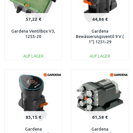
57,22 €
44,86 €
Gardena Ventilbox V3,
Gardena
1255-20
Bewässerungsventil 9 V (
1") 1251-29
AUF LAGER
AUF LAGER
IN DEN
IN DEN
WARENKORB
WARENKORB
Vergleichen
Vergleichen
83,15 €
61,58 €
Gardena
Gardena